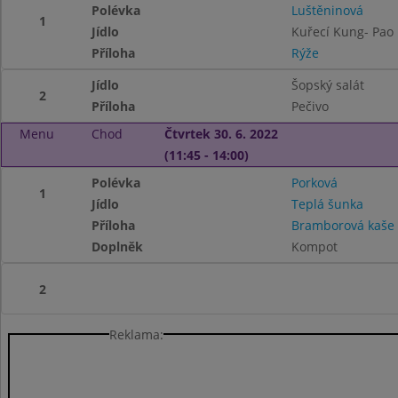
Polévka
Luštěninová
1
Jídlo
Kuřecí Kung- Pao
Příloha
Rýže
Jídlo
Šopský salát
2
Příloha
Pečivo
Menu
Chod
Čtvrtek 30. 6. 2022
(11:45 - 14:00)
Polévka
Porková
1
Jídlo
Teplá šunka
Příloha
Bramborová kaše
Doplněk
Kompot
2
Reklama: