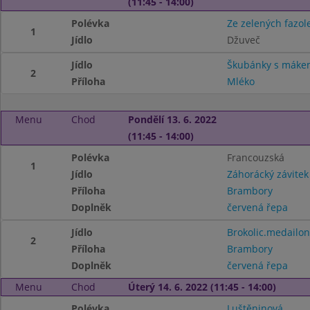
(11:45 - 14:00)
Polévka
Ze zelených fazol
1
Jídlo
Džuveč
Jídlo
Škubánky s máke
2
Příloha
Mléko
Menu
Chod
Pondělí 13. 6. 2022
(11:45 - 14:00)
Polévka
Francouzská
1
Jídlo
Záhorácký závitek
Příloha
Brambory
Doplněk
červená řepa
Jídlo
Brokolic.medailon
2
Příloha
Brambory
Doplněk
červená řepa
Menu
Chod
Úterý 14. 6. 2022 (11:45 - 14:00)
Polévka
Luštěninová