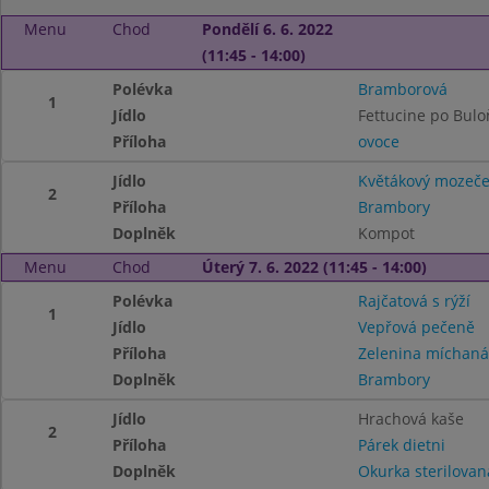
Menu
Chod
Pondělí 6. 6. 2022
(11:45 - 14:00)
Polévka
Bramborová
1
Jídlo
Fettucine po Bul
Příloha
ovoce
Jídlo
Květákový mozeč
2
Příloha
Brambory
Doplněk
Kompot
Menu
Chod
Úterý 7. 6. 2022 (11:45 - 14:00)
Polévka
Rajčatová s rýží
1
Jídlo
Vepřová pečeně
Příloha
Zelenina míchaná
Doplněk
Brambory
Jídlo
Hrachová kaše
2
Příloha
Párek dietni
Doplněk
Okurka sterilovan