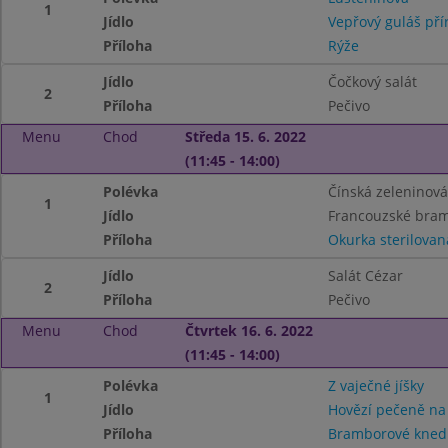
1
Jídlo
Vepřový guláš pří
Příloha
Rýže
Jídlo
Čočkový salát
2
Příloha
Pečivo
Menu
Chod
Středa 15. 6. 2022
(11:45 - 14:00)
Polévka
Čínská zeleninová
1
Jídlo
Francouzské bra
Příloha
Okurka sterilovan
Jídlo
Salát Cézar
2
Příloha
Pečivo
Menu
Chod
Čtvrtek 16. 6. 2022
(11:45 - 14:00)
Polévka
Z vaječné jíšky
1
Jídlo
Hovězí pečeně na
Příloha
Bramborové knedl