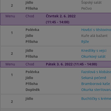
Jídlo
Šopský salát
2
Příloha
Pečivo
Menu
Chod
Čtvrtek 2. 6. 2022
(11:45 - 14:00)
Polévka
Hovězí s těstovin
1
Jídlo
Kuře alá bažant
Příloha
Rýže
Jídlo
Knedlíky s vejci
2
Příloha
Okurkový salát
Menu
Chod
Pátek 3. 6. 2022 (11:45 - 14:00)
Polévka
Fazolová s klobás
1
Jídlo
Sekaná pečeně
Příloha
Bramborová kaše
Doplněk
Okurka sterilovan
Jídlo
Buchtičky s krém
2