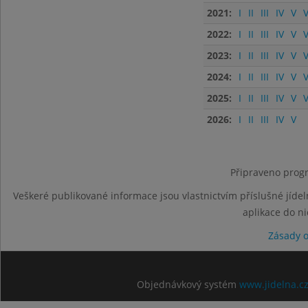
2021:
I
II
III
IV
V
V
2022:
I
II
III
IV
V
V
2023:
I
II
III
IV
V
V
2024:
I
II
III
IV
V
V
2025:
I
II
III
IV
V
V
2026:
I
II
III
IV
V
Připraveno progr
Veškeré publikované informace jsou vlastnictvím příslušné jídel
aplikace do n
Zásady 
Objednávkový systém
www.jidelna.c