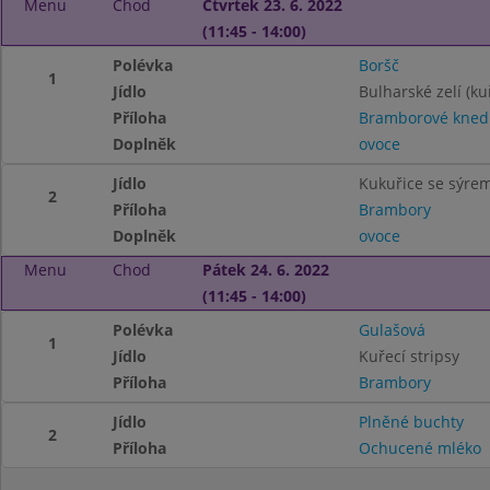
Menu
Chod
Čtvrtek 23. 6. 2022
(11:45 - 14:00)
Polévka
Boršč
1
Jídlo
Bulharské zelí (ku
Příloha
Bramborové knedl
Doplněk
ovoce
Jídlo
Kukuřice se sýre
2
Příloha
Brambory
Doplněk
ovoce
Menu
Chod
Pátek 24. 6. 2022
(11:45 - 14:00)
Polévka
Gulašová
1
Jídlo
Kuřecí stripsy
Příloha
Brambory
Jídlo
Plněné buchty
2
Příloha
Ochucené mléko