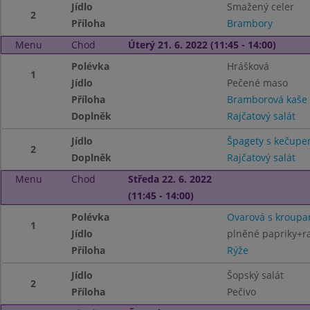
Jídlo
Smažený celer
2
Příloha
Brambory
Menu
Chod
Úterý 21. 6. 2022 (11:45 - 14:00)
Polévka
Hrášková
1
Jídlo
Pečené maso
Příloha
Bramborová kaše
Doplněk
Rajčatový salát
Jídlo
Špagety s kečupe
2
Doplněk
Rajčatový salát
Menu
Chod
Středa 22. 6. 2022
(11:45 - 14:00)
Polévka
Ovarová s kroupa
1
Jídlo
plněné papriky+r
Příloha
Rýže
Jídlo
Šopský salát
2
Příloha
Pečivo