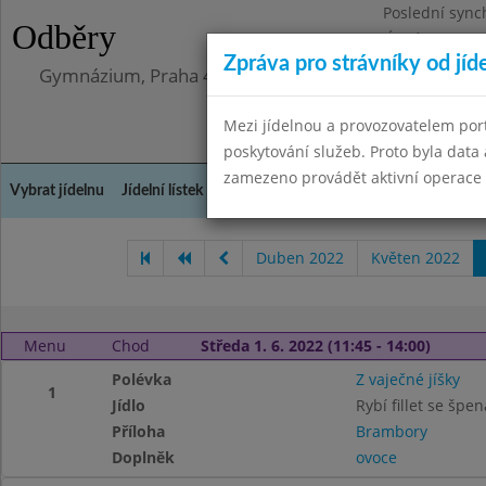
Poslední sync
Odběry
Úterý 12.5.202
Zpráva pro strávníky od jíd
Gymnázium, Praha 4, Budějovická 680
Mezi jídelnou a provozovatelem por
poskytování služeb. Proto byla dat
zamezeno provádět aktivní operace (
Vybrat jídelnu
Jídelní lístek
Historie
Kontakty a informace
Doch
Duben 2022
Květen 2022
Menu
Chod
Středa 1. 6. 2022 (11:45 - 14:00)
Polévka
Z vaječné jíšky
1
Jídlo
Rybí fillet se špe
Příloha
Brambory
Doplněk
ovoce