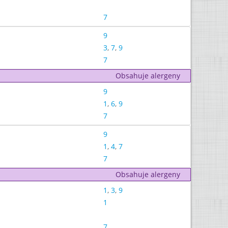
7
9
3
,
7
,
9
7
Obsahuje alergeny
9
1
,
6
,
9
7
9
1
,
4
,
7
7
Obsahuje alergeny
1
,
3
,
9
1
7