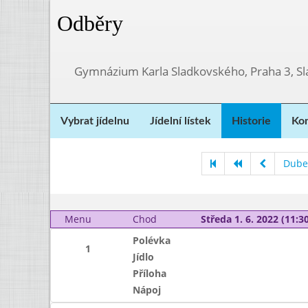
Odběry
Gymnázium Karla Sladkovského, Praha 3, S
Vybrat jídelnu
Jídelní lístek
Historie
Kon
Dube
Menu
Chod
Středa 1. 6. 2022 (11:30
Polévka
1
Jídlo
Příloha
Nápoj