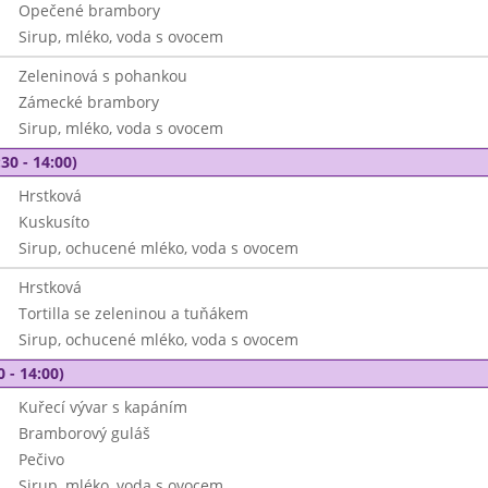
Opečené brambory
Sirup, mléko, voda s ovocem
Zeleninová s pohankou
Zámecké brambory
Sirup, mléko, voda s ovocem
30 - 14:00)
Hrstková
Kuskusíto
Sirup, ochucené mléko, voda s ovocem
Hrstková
Tortilla se zeleninou a tuňákem
Sirup, ochucené mléko, voda s ovocem
0 - 14:00)
Kuřecí vývar s kapáním
Bramborový guláš
Pečivo
Sirup, mléko, voda s ovocem