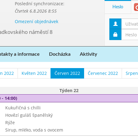
Poslední synchronizace:
Heslo
Čtvrtek 6.8.2026 8:55
Omezení objednávek
ladkovského náměstí 8
takty a informace
Docházka
Aktivity
n 2022
Květen 2022
Červen 2022
Červenec 2022
Srpen
Týden 22
 - 14:00)
Kukuřičná s chilli
Hovězí guláš španělský
Rýže
Sirup, mléko, voda s ovocem