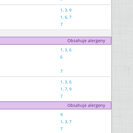
1
,
3
,
9
1
,
6
,
7
7
Obsahuje alergeny
1
,
3
,
6
6
7
1
,
3
,
6
1
,
7
,
9
7
Obsahuje alergeny
9
1
,
3
,
7
7