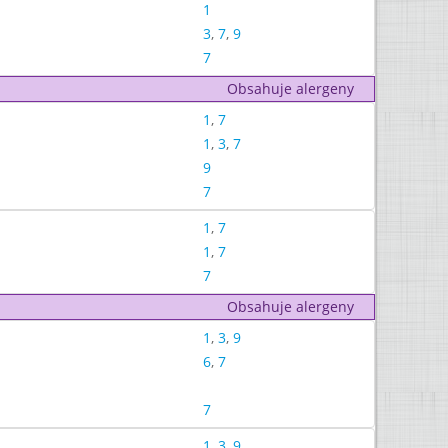
1
3
,
7
,
9
7
Obsahuje alergeny
1
,
7
1
,
3
,
7
9
7
1
,
7
1
,
7
7
Obsahuje alergeny
1
,
3
,
9
6
,
7
7
1
,
3
,
9