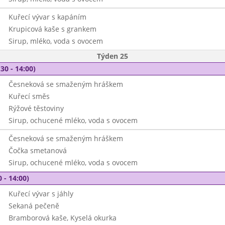
Kuřecí vývar s kapáním
Krupicová kaše s grankem
Sirup, mléko, voda s ovocem
Týden 25
30 - 14:00)
Česneková se smaženým hráškem
Kuřecí směs
Rýžové těstoviny
Sirup, ochucené mléko, voda s ovocem
Česneková se smaženým hráškem
Čočka smetanová
Sirup, ochucené mléko, voda s ovocem
 - 14:00)
Kuřecí vývar s jáhly
Sekaná pečeně
Bramborová kaše, Kyselá okurka