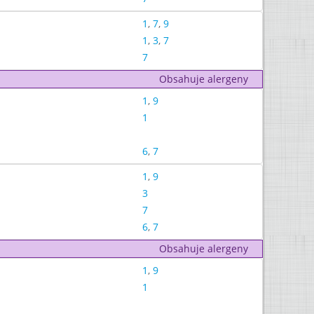
1
,
7
,
9
1
,
3
,
7
7
Obsahuje alergeny
1
,
9
1
6
,
7
1
,
9
3
7
6
,
7
Obsahuje alergeny
1
,
9
1