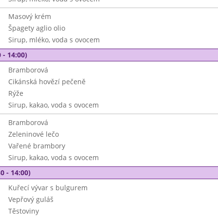
Masový krém
Špagety aglio olio
Sirup, mléko, voda s ovocem
 - 14:00)
Bramborová
Cikánská hovězí pečeně
Rýže
Sirup, kakao, voda s ovocem
Bramborová
Zeleninové lečo
Vařené brambory
Sirup, kakao, voda s ovocem
0 - 14:00)
Kuřecí vývar s bulgurem
Vepřový guláš
Těstoviny