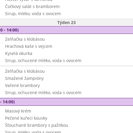
Čočkový salát s bramborem
Sirup, mléko, voda s ovocem
Týden 23
0 - 14:00)
Zelňačka s klobásou
Hrachová kaše s vejcem
Kyselá okurka
Sirup, ochucené mléko, voda s ovocem
Zelňačka s klobásou
Smažené žampióny
Vařené brambory
Sirup, ochucené mléko, voda s ovocem
- 14:00)
Masový krém
Pečené kuřecí kousky
Šťouchané brambory s pažitkou
Sirup, mléko, voda s ovocem