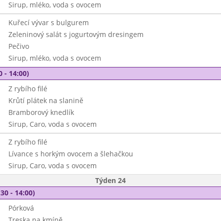
Sirup, mléko, voda s ovocem
Kuřecí vývar s bulgurem
Zeleninový salát s jogurtovým dresingem
Pečivo
Sirup, mléko, voda s ovocem
0 - 14:00)
Z rybího filé
Krůtí plátek na slanině
Bramborový knedlík
Sirup, Caro, voda s ovocem
Z rybího filé
Lívance s horkým ovocem a šlehačkou
Sirup, Caro, voda s ovocem
Týden 24
30 - 14:00)
Pórková
Treska na kmíně