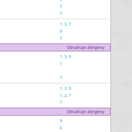
7
7
1
,
3
,
7
9
7
Obsahuje alergeny
1
,
3
,
9
1
7
1
,
3
,
9
1
,
2
,
7
7
Obsahuje alergeny
9
6