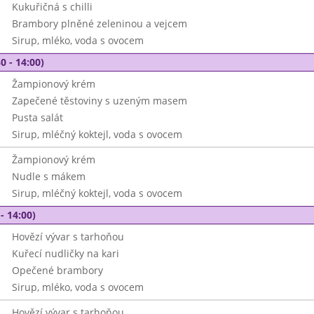
Kukuřičná s chilli
Brambory plněné zeleninou a vejcem
Sirup, mléko, voda s ovocem
0 - 14:00)
Žampionový krém
Zapečené těstoviny s uzeným masem
Pusta salát
Sirup, mléčný koktejl, voda s ovocem
Žampionový krém
Nudle s mákem
Sirup, mléčný koktejl, voda s ovocem
- 14:00)
Hovězí vývar s tarhoňou
Kuřecí nudličky na kari
Opečené brambory
Sirup, mléko, voda s ovocem
Hovězí vývar s tarhoňou