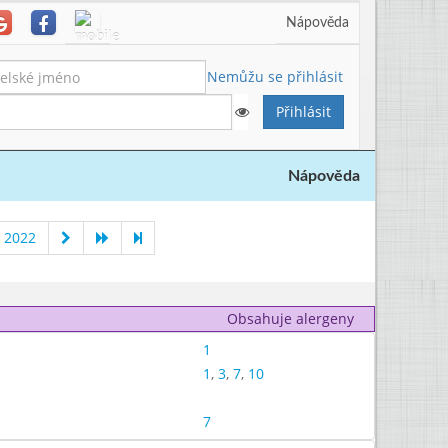
Nápověda
Nemůžu se přihlásit
Nápověda
 2022
Obsahuje alergeny
1
1
,
3
,
7
,
10
7