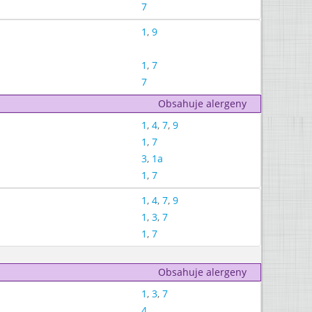
7
1
,
9
1
,
7
7
Obsahuje alergeny
1
,
4
,
7
,
9
1
,
7
3
,
1a
1
,
7
1
,
4
,
7
,
9
1
,
3
,
7
1
,
7
Obsahuje alergeny
1
,
3
,
7
4