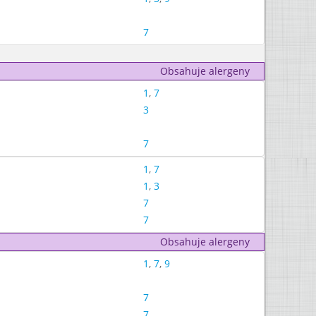
7
Obsahuje alergeny
1
,
7
3
7
1
,
7
1
,
3
7
7
Obsahuje alergeny
1
,
7
,
9
7
7