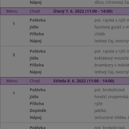
Nápoj
džus, citronový ča
Menu
Chod
Úterý 7. 6. 2022 (11:00 - 14:00)
Polévka
pol. rajská s rýží 
1
Jídlo
fazolový guláš s
Příloha
chléb
Nápoj
ledový čaj, ovocný
Polévka
pol. rajská s rýží 
2
Jídlo
květákový mozeček
Příloha
brambory s másle
Nápoj
ledový čaj, ovocný
Menu
Chod
Středa 8. 6. 2022 (11:00 - 14:00)
Polévka
pol. brokolicová
1
Jídlo
hovězí znojemská
Příloha
rýže
Doplněk
jablko
Nápoj
ochucené mléko, 
Polévka
pol. brokolicová