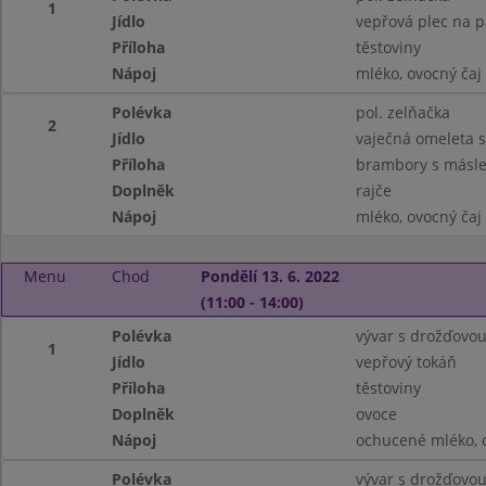
1
Jídlo
vepřová plec na p
Příloha
těstoviny
Nápoj
mléko, ovocný čaj
Polévka
pol. zelňačka
2
Jídlo
vaječná omeleta 
Příloha
brambory s másl
Doplněk
rajče
Nápoj
mléko, ovocný čaj
Menu
Chod
Pondělí 13. 6. 2022
(11:00 - 14:00)
Polévka
vývar s drožďovou
1
Jídlo
vepřový tokáň
Příloha
těstoviny
Doplněk
ovoce
Nápoj
ochucené mléko, 
Polévka
vývar s drožďovou