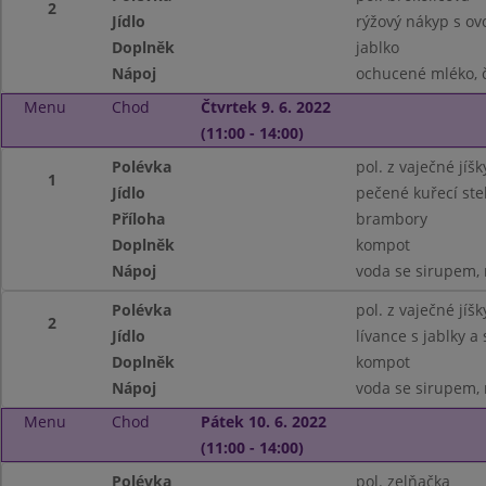
2
Jídlo
rýžový nákyp s o
Doplněk
jablko
Nápoj
ochucené mléko, 
Menu
Chod
Čtvrtek 9. 6. 2022
(11:00 - 14:00)
Polévka
pol. z vaječné jíš
1
Jídlo
pečené kuřecí st
Příloha
brambory
Doplněk
kompot
Nápoj
voda se sirupem, 
Polévka
pol. z vaječné jíš
2
Jídlo
lívance s jablky 
Doplněk
kompot
Nápoj
voda se sirupem, 
Menu
Chod
Pátek 10. 6. 2022
(11:00 - 14:00)
Polévka
pol. zelňačka