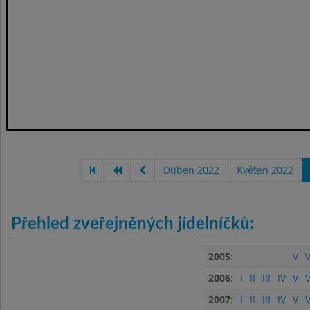
Duben 2022
Květen 2022
Přehled zveřejněných jídelníčků:
2005:
V
V
2006:
I
II
III
IV
V
V
2007:
I
II
III
IV
V
V