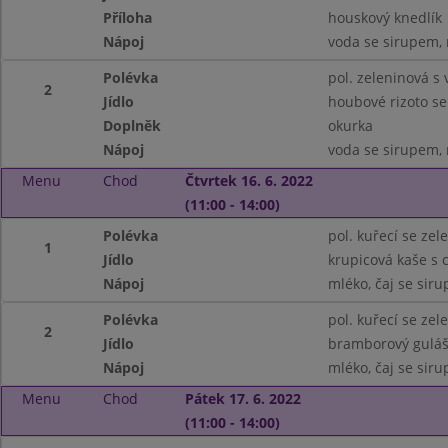
Příloha
houskový knedlík
Nápoj
voda se sirupem, 
Polévka
pol. zeleninová s 
2
Jídlo
houbové rizoto s
Doplněk
okurka
Nápoj
voda se sirupem, 
Menu
Chod
Čtvrtek 16. 6. 2022
(11:00 - 14:00)
Polévka
pol. kuřecí se ze
1
Jídlo
krupicová kaše s
Nápoj
mléko, čaj se sir
Polévka
pol. kuřecí se ze
2
Jídlo
bramborový guláš
Nápoj
mléko, čaj se sir
Menu
Chod
Pátek 17. 6. 2022
(11:00 - 14:00)