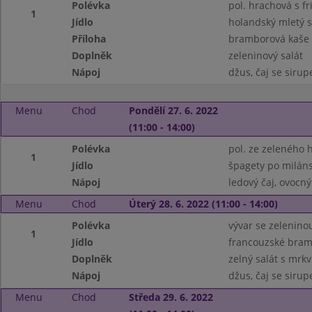
Polévka
pol. hrachová s f
1
Jídlo
holandský mletý s
Příloha
bramborová kaše
Doplněk
zeleninový salát
Nápoj
džus, čaj se siru
Menu
Chod
Pondělí 27. 6. 2022
(11:00 - 14:00)
Polévka
pol. ze zeleného 
1
Jídlo
špagety po milán
Nápoj
ledový čaj, ovocný
Menu
Chod
Úterý 28. 6. 2022 (11:00 - 14:00)
Polévka
vývar se zelenino
1
Jídlo
francouzské bram
Doplněk
zelný salát s mrkv
Nápoj
džus, čaj se siru
Menu
Chod
Středa 29. 6. 2022