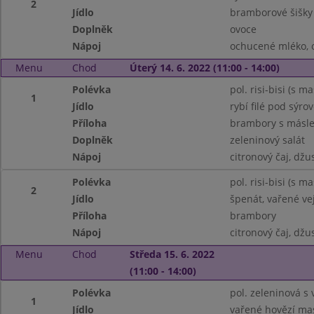
2
Jídlo
bramborové šišky
Doplněk
ovoce
Nápoj
ochucené mléko, 
Menu
Chod
Úterý 14. 6. 2022 (11:00 - 14:00)
Polévka
pol. risi-bisi (s 
1
Jídlo
rybí filé pod sýro
Příloha
brambory s másl
Doplněk
zeleninový salát
Nápoj
citronový čaj, džu
Polévka
pol. risi-bisi (s 
2
Jídlo
špenát, vařené ve
Příloha
brambory
Nápoj
citronový čaj, džu
Menu
Chod
Středa 15. 6. 2022
(11:00 - 14:00)
Polévka
pol. zeleninová s 
1
Jídlo
vařené hovězí ma