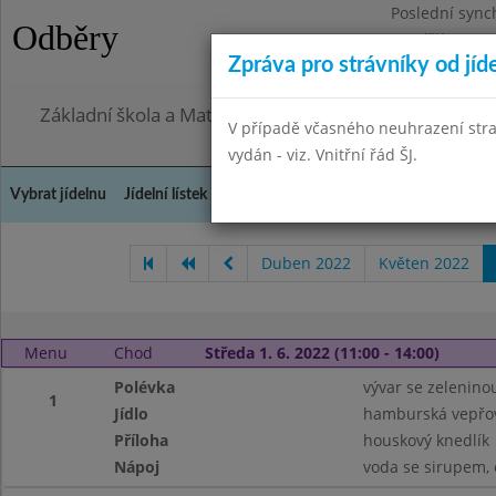
Poslední sync
Odběry
Pondělí 27.7.2
Zpráva pro strávníky od jíd
Omezení obje
Základní škola a Mateřská škola, Praha 4, Ohradní 49
V případě včasného neuhrazení str
vydán - viz. Vnitřní řád ŠJ.
Vybrat jídelnu
Jídelní lístek
Historie
Kontakty a informace
Doch
Duben 2022
Květen 2022
Menu
Chod
Středa 1. 6. 2022 (11:00 - 14:00)
Polévka
vývar se zelenin
1
Jídlo
hamburská vepřov
Příloha
houskový knedlík
Nápoj
voda se sirupem, 