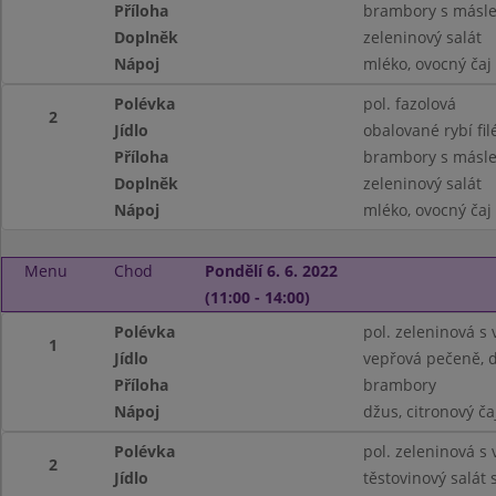
Příloha
brambory s másle
Doplněk
zeleninový salát
Nápoj
mléko, ovocný čaj
Polévka
pol. fazolová
2
Jídlo
obalované rybí fil
Příloha
brambory s másle
Doplněk
zeleninový salát
Nápoj
mléko, ovocný čaj
Menu
Chod
Pondělí 6. 6. 2022
(11:00 - 14:00)
Polévka
pol. zeleninová s
1
Jídlo
vepřová pečeně, 
Příloha
brambory
Nápoj
džus, citronový ča
Polévka
pol. zeleninová s
2
Jídlo
těstovinový salát 