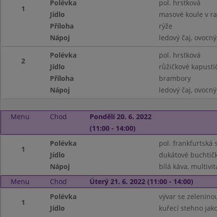
Polévka
pol. hrstková
1
Jídlo
masové koule v r
Příloha
rýže
Nápoj
ledový čaj, ovocný
Polévka
pol. hrstková
2
Jídlo
růžičkové kapust
Příloha
brambory
Nápoj
ledový čaj, ovocný
Menu
Chod
Pondělí 20. 6. 2022
(11:00 - 14:00)
Polévka
pol. frankfurtsk
1
Jídlo
dukátové buchtič
Nápoj
bílá káva, multivi
Menu
Chod
Úterý 21. 6. 2022 (11:00 - 14:00)
Polévka
vývar se zelenin
1
Jídlo
kuřecí stehno jak