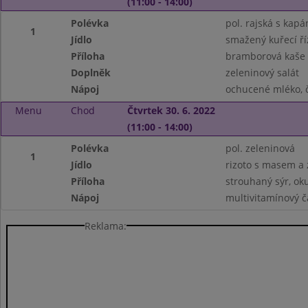
(11:00 - 14:00)
Polévka
pol. rajská s kap
1
Jídlo
smažený kuřecí ří
Příloha
bramborová kaše
Doplněk
zeleninový salát
Nápoj
ochucené mléko, č
Menu
Chod
Čtvrtek 30. 6. 2022
(11:00 - 14:00)
Polévka
pol. zeleninová
1
Jídlo
rizoto s masem a 
Příloha
strouhaný sýr, ok
Nápoj
multivitamínový č
Reklama: