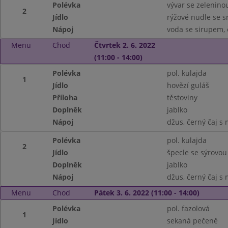
Polévka
vývar se zelenin
2
Jídlo
rýžové nudle se 
Nápoj
voda se sirupem, 
Menu
Chod
Čtvrtek 2. 6. 2022
(11:00 - 14:00)
Polévka
pol. kulajda
1
Jídlo
hovězí guláš
Příloha
těstoviny
Doplněk
jablko
Nápoj
džus, černý čaj 
Polévka
pol. kulajda
2
Jídlo
špecle se sýrovou
Doplněk
jablko
Nápoj
džus, černý čaj 
Menu
Chod
Pátek 3. 6. 2022 (11:00 - 14:00)
Polévka
pol. fazolová
1
Jídlo
sekaná pečeně