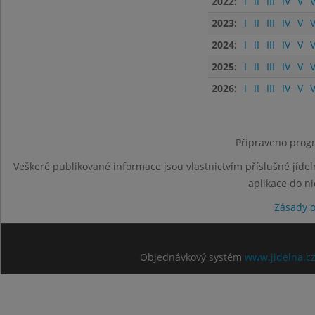
2022:
I
II
III
IV
V
V
2023:
I
II
III
IV
V
V
2024:
I
II
III
IV
V
V
2025:
I
II
III
IV
V
V
2026:
I
II
III
IV
V
V
Připraveno progr
Veškeré publikované informace jsou vlastnictvím příslušné jídel
aplikace do n
Zásady 
Objednávkový systém
www.jidelna.c