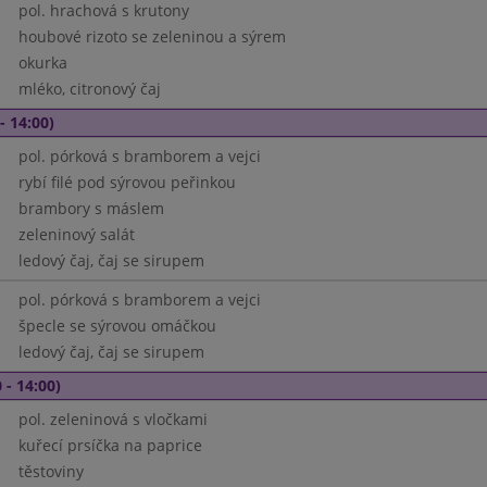
pol. hrachová s krutony
houbové rizoto se zeleninou a sýrem
okurka
mléko, citronový čaj
- 14:00)
pol. pórková s bramborem a vejci
rybí filé pod sýrovou peřinkou
brambory s máslem
zeleninový salát
ledový čaj, čaj se sirupem
pol. pórková s bramborem a vejci
špecle se sýrovou omáčkou
ledový čaj, čaj se sirupem
 - 14:00)
pol. zeleninová s vločkami
kuřecí prsíčka na paprice
těstoviny