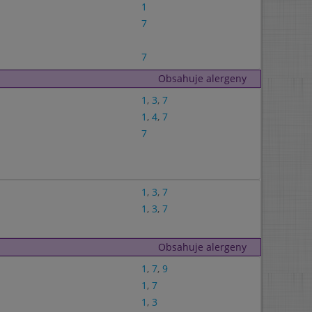
1
7
7
Obsahuje alergeny
1
,
3
,
7
1
,
4
,
7
7
1
,
3
,
7
1
,
3
,
7
Obsahuje alergeny
1
,
7
,
9
1
,
7
1
,
3