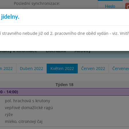
Poslední synchronizace:
Heslo
Pondělí 27.7.2026 13:26
jídelny.
Omezení objednávek
hradní 49
stravného nebude již od 2. pracovního dne oběd vydán - viz. Vnitřn
takty a informace
Docházka
Aktivity
n 2022
Duben 2022
Květen 2022
Červen 2022
Červene
Týden 18
0 - 14:00)
pol. hrachová s krutony
vepřové domažlické ragú
rýže
mléko, citronový čaj