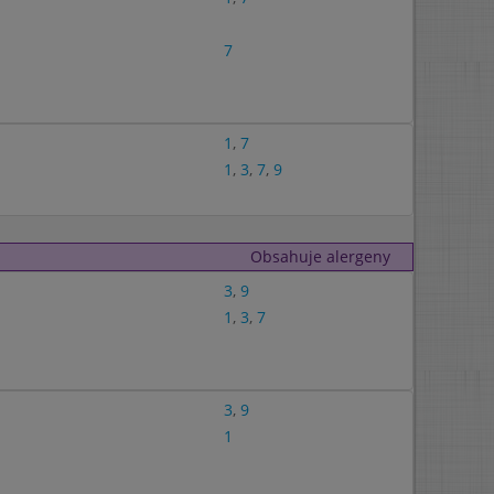
7
1
,
7
1
,
3
,
7
,
9
Obsahuje alergeny
3
,
9
1
,
3
,
7
3
,
9
1