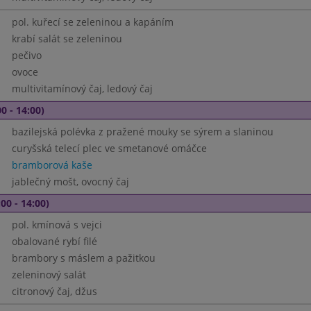
pol. kuřecí se zeleninou a kapáním
krabí salát se zeleninou
pečivo
ovoce
multivitamínový čaj, ledový čaj
0 - 14:00)
bazilejská polévka z pražené mouky se sýrem a slaninou
curyšská telecí plec ve smetanové omáčce
bramborová kaše
jablečný mošt, ovocný čaj
00 - 14:00)
pol. kmínová s vejci
obalované rybí filé
brambory s máslem a pažitkou
zeleninový salát
citronový čaj, džus