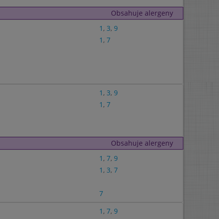
Obsahuje alergeny
1
,
3
,
9
1
,
7
1
,
3
,
9
1
,
7
Obsahuje alergeny
1
,
7
,
9
1
,
3
,
7
7
1
,
7
,
9