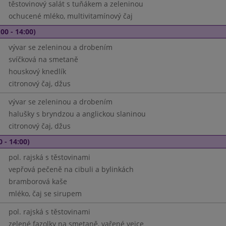
těstovinový salát s tuňákem a zeleninou
ochucené mléko, multivitamínový čaj
00 - 14:00)
vývar se zeleninou a drobením
svíčková na smetaně
houskový knedlík
citronový čaj, džus
vývar se zeleninou a drobením
halušky s bryndzou a anglickou slaninou
citronový čaj, džus
0 - 14:00)
pol. rajská s těstovinami
vepřová pečeně na cibuli a bylinkách
bramborová kaše
mléko, čaj se sirupem
pol. rajská s těstovinami
zelené fazolky na smetaně, vařené vejce