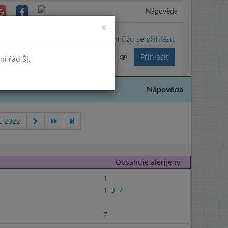
Nápověda
Close
×
Nemůžu se přihlásit
í řád ŠJ.
Nápověda
c 2022
Obsahuje alergeny
1
1
,
3
,
7
7