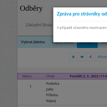
Odběry
Zpráva pro strávníky od 
Základní škola a Mateřská škola, Praha 4, O
V případě včasného neuhrazení 
Vybrat jídelnu
Jídelní lístek
Historie
Kon
Březe
Menu
Chod
Pondělí 2. 5. 2022 (11:0
Polévka
1
Jídlo
Příloha
Nápoj