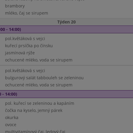
brambory
mléko, čaj se sirupem
Týden 20
00 - 14:00)
pol.květáková s vejci
kuřecí prsíčka po čínsku
jasmínová rýže
ochucené mléko, voda se sirupem
pol.květáková s vejci
bulgurový salát tabbouleh se zeleninou
ochucené mléko, voda se sirupem
 - 14:00)
pol. kuřecí se zeleninou a kapáním
čočka na kyselo, jemný párek
okurka
ovoce
multivitamínový čaj, ledový čaj