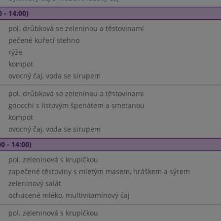
 - 14:00)
pol. drůbková se zeleninou a těstovinami
pečené kuřecí stehno
rýže
kompot
ovocný čaj, voda se sirupem
pol. drůbková se zeleninou a těstovinami
gnocchi s listovým špenátem a smetanou
kompot
ovocný čaj, voda se sirupem
0 - 14:00)
pol. zeleninová s krupičkou
zapečené těstoviny s mletým masem, hráškem a sýrem
zeleninový salát
ochucené mléko, multivitamínový čaj
pol. zeleninová s krupičkou