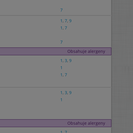
7
1
,
7
,
9
1
,
7
7
Obsahuje alergeny
1
,
3
,
9
1
1
,
7
1
,
3
,
9
1
Obsahuje alergeny
1
,
7