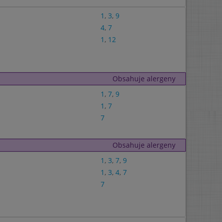
1
,
3
,
9
4
,
7
1
,
12
Obsahuje alergeny
1
,
7
,
9
1
,
7
7
Obsahuje alergeny
1
,
3
,
7
,
9
1
,
3
,
4
,
7
7