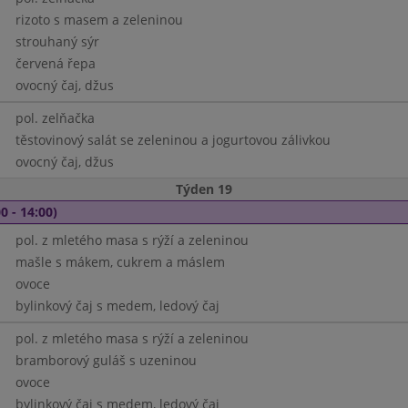
rizoto s masem a zeleninou
strouhaný sýr
červená řepa
ovocný čaj, džus
pol. zelňačka
těstovinový salát se zeleninou a jogurtovou zálivkou
ovocný čaj, džus
Týden 19
0 - 14:00)
pol. z mletého masa s rýží a zeleninou
mašle s mákem, cukrem a máslem
ovoce
bylinkový čaj s medem, ledový čaj
pol. z mletého masa s rýží a zeleninou
bramborový guláš s uzeninou
ovoce
bylinkový čaj s medem, ledový čaj