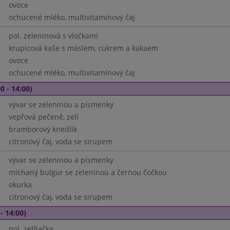
ovoce
ochucené mléko, multivitamínový čaj
pol. zeleninová s vločkami
krupicová kaše s máslem, cukrem a kakaem
ovoce
ochucené mléko, multivitamínový čaj
0 - 14:00)
vývar se zeleninou a písmenky
vepřová pečeně, zelí
bramborový knedlík
citronový čaj, voda se sirupem
vývar se zeleninou a písmenky
míchaný bulgur se zeleninou a černou čočkou
okurka
citronový čaj, voda se sirupem
- 14:00)
pol. zelňačka