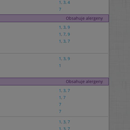
1
,
3
,
4
7
Obsahuje alergeny
1
,
3
,
9
1
,
7
,
9
1
,
3
,
7
1
,
3
,
9
1
Obsahuje alergeny
1
,
3
,
7
1
,
7
7
7
1
,
3
,
7
1
,
3
,
7