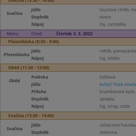
Svačina (13:30 - 14:00)
Jídlo
toustový chléb, m
Svačina
Doplněk
ovoce
Nápoj
čaj, carotelka
Menu
Chod
Čtvrtek 3. 3. 2022
Přesnídávka (8:30 - 9:00)
Jídlo
rohlík, pomazánka
Přesnídávka
Nápoj
čaj, mléko
Oběd (11:30 - 13:00)
Polévka
čočková
Oběd
Jídlo
kuřecí řízek smaž
Příloha
bramborová kaše,
Doplněk
oplatka
Nápoj
čaj, sirup, voda
Svačina (13:30 - 14:00)
Jídlo
celozrnná houska
Svačina
Doplněk
zelenina