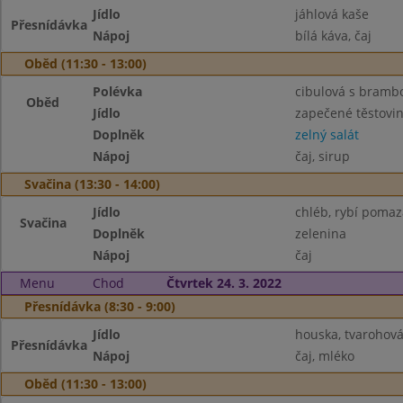
Jídlo
jáhlová kaše
Přesnídávka
Nápoj
bílá káva, čaj
Oběd (11:30 - 13:00)
Polévka
cibulová s bram
Oběd
Jídlo
zapečené těstovi
Doplněk
zelný salát
Nápoj
čaj, sirup
Svačina (13:30 - 14:00)
Jídlo
chléb, rybí poma
Svačina
Doplněk
zelenina
Nápoj
čaj
Menu
Chod
Čtvrtek 24. 3. 2022
Přesnídávka (8:30 - 9:00)
Jídlo
houska, tvarohov
Přesnídávka
Nápoj
čaj, mléko
Oběd (11:30 - 13:00)