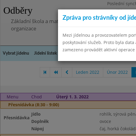
Poslední sync
Odběry
Pondělí 7.7.20
Zpráva pro strávníky od jíd
Základní škola a mateřská škola Libá, okres Cheb, př
organizace
Mezi jídelnou a provozovatelem por
poskytování služeb. Proto byla dat
zamezeno provádět aktivní operace (
Vybrat jídelnu
Jídelní lístek
Historie
Kontakty a informace
Doch
Leden 2022
Únor 2022
Menu
Chod
Úterý 1. 3. 2022
Přesnídávka (8:30 - 9:00)
Jídlo
rohlík, sýrová pěn
Přesnídávka
Doplněk
ovoce
Nápoj
čaj, horká čokolád