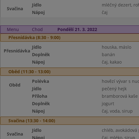
Jídlo
mléčný dezert, roh
Svačina
Nápoj
čaj
Menu
Chod
Pondělí 21. 3. 2022
Přesnídávka (8:30 - 9:00)
Jídlo
houska, máslo
Přesnídávka
Doplněk
banán
Nápoj
čaj, kakao
Oběd (11:30 - 13:00)
Polévka
hovězí vývar s nu
Oběd
Jídlo
pečený hejk
Příloha
bramborová kaše
Doplněk
jogurt
Nápoj
čaj, voda, sirup
Svačina (13:30 - 14:00)
Jídlo
chléb, avokádová
Svačina
Nápoj
čaj, mléko, sirup