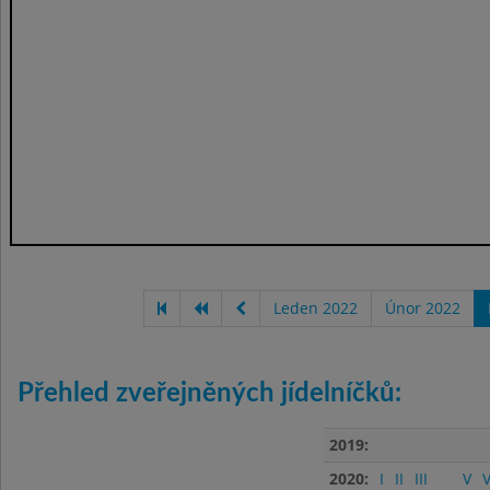
Leden 2022
Únor 2022
Přehled zveřejněných jídelníčků:
2019:
2020:
I
II
III
V
V