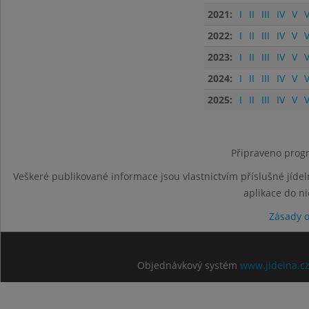
2021:
I
II
III
IV
V
V
2022:
I
II
III
IV
V
V
2023:
I
II
III
IV
V
V
2024:
I
II
III
IV
V
V
2025:
I
II
III
IV
V
V
Připraveno progr
Veškeré publikované informace jsou vlastnictvím příslušné jídel
aplikace do n
Zásady 
Objednávkový systém
www.jidelna.c