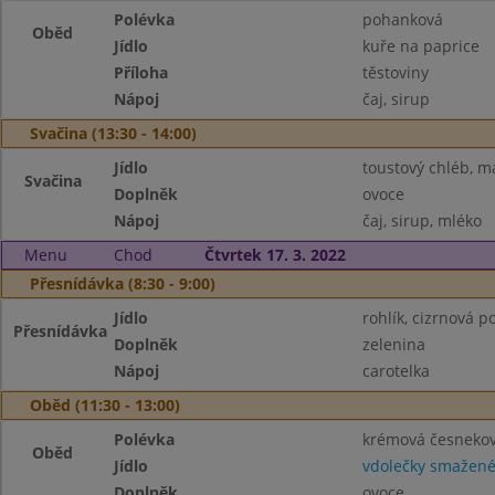
Polévka
pohanková
Oběd
Jídlo
kuře na paprice
Příloha
těstoviny
Nápoj
čaj, sirup
Svačina (13:30 - 14:00)
Jídlo
toustový chléb, m
Svačina
Doplněk
ovoce
Nápoj
čaj, sirup, mléko
Menu
Chod
Čtvrtek 17. 3. 2022
Přesnídávka (8:30 - 9:00)
Jídlo
rohlík, cizrnová 
Přesnídávka
Doplněk
zelenina
Nápoj
carotelka
Oběd (11:30 - 13:00)
Polévka
krémová česneko
Oběd
Jídlo
vdolečky smažen
Doplněk
ovoce