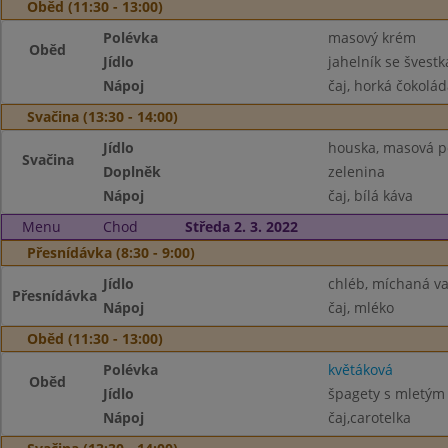
Oběd (11:30 - 13:00)
Polévka
masový krém
Oběd
Jídlo
jahelník se švest
Nápoj
čaj, horká čokolád
Svačina (13:30 - 14:00)
Jídlo
houska, masová 
Svačina
Doplněk
zelenina
Nápoj
čaj, bílá káva
Menu
Chod
Středa 2. 3. 2022
Přesnídávka (8:30 - 9:00)
Jídlo
chléb, míchaná va
Přesnídávka
Nápoj
čaj, mléko
Oběd (11:30 - 13:00)
Polévka
květáková
Oběd
Jídlo
špagety s mletý
Nápoj
čaj,carotelka