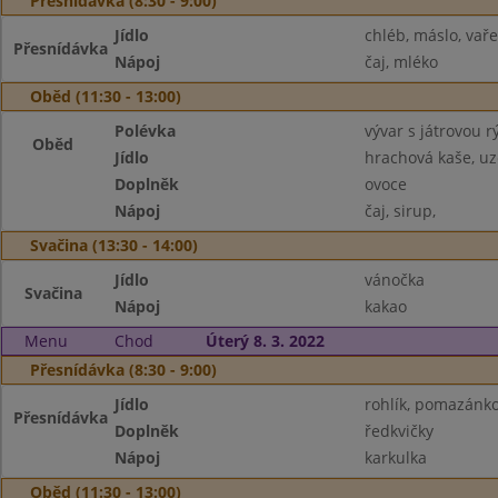
Přesnídávka (8:30 - 9:00)
Jídlo
chléb, máslo, vaře
Přesnídávka
Nápoj
čaj, mléko
Oběd (11:30 - 13:00)
Polévka
vývar s játrovou rý
Oběd
Jídlo
hrachová kaše, u
Doplněk
ovoce
Nápoj
čaj, sirup,
Svačina (13:30 - 14:00)
Jídlo
vánočka
Svačina
Nápoj
kakao
Menu
Chod
Úterý 8. 3. 2022
Přesnídávka (8:30 - 9:00)
Jídlo
rohlík, pomazánk
Přesnídávka
Doplněk
ředkvičky
Nápoj
karkulka
Oběd (11:30 - 13:00)