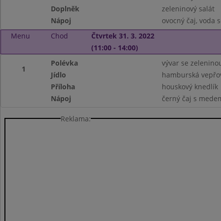
Doplněk
zeleninový salát
Nápoj
ovocný čaj, voda 
Menu
Chod
Čtvrtek 31. 3. 2022
(11:00 - 14:00)
Polévka
vývar se zelenino
1
Jídlo
hamburská vepřov
Příloha
houskový knedlík
Nápoj
černý čaj s mede
Reklama: