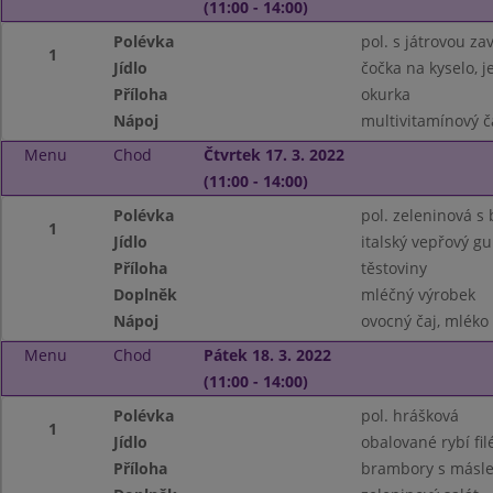
(11:00 - 14:00)
Polévka
pol. s játrovou za
1
Jídlo
čočka na kyselo, 
Příloha
okurka
Nápoj
multivitamínový č
Menu
Chod
Čtvrtek 17. 3. 2022
(11:00 - 14:00)
Polévka
pol. zeleninová s
1
Jídlo
italský vepřový gu
Příloha
těstoviny
Doplněk
mléčný výrobek
Nápoj
ovocný čaj, mléko
Menu
Chod
Pátek 18. 3. 2022
(11:00 - 14:00)
Polévka
pol. hrášková
1
Jídlo
obalované rybí fil
Příloha
brambory s másl