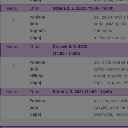
Menu
Chod
Středa 2. 3. 2022 (11:00 - 14:00)
Polévka
pol. zeleninová s
1
Jídlo
andaluská paella
Doplněk
čalamáda
Nápoj
mléko, citronový č
Menu
Chod
Čtvrtek 3. 3. 2022
(11:00 - 14:00)
Polévka
pol. drůbková se
1
Jídlo
kuřecí stehno jak
Příloha
bramborový knedl
Nápoj
čaj se sirupem, d
Menu
Chod
Pátek 4. 3. 2022 (11:00 - 14:00)
Polévka
pol. z vaječné jíš
1
Jídlo
špagety po milán
Nápoj
ovocný čaj, ledový