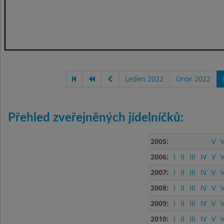
Leden 2022
Únor 2022
Přehled zveřejněných jídelníčků:
2005:
V
V
2006:
I
II
III
IV
V
V
2007:
I
II
III
IV
V
V
2008:
I
II
III
IV
V
V
2009:
I
II
III
IV
V
V
2010:
I
II
III
IV
V
V