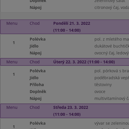
Doplněk
zeleninový salát
Nápoj
citronový čaj, vo
Menu
Chod
Pondělí 21. 3. 2022
(11:00 - 14:00)
Polévka
pol. z mletého ma
1
Jídlo
dukátové buchtič
Nápoj
ovocný čaj, ledový
Menu
Chod
Úterý 22. 3. 2022 (11:00 - 14:00)
Polévka
pol. pórková s br
1
Jídlo
poděbradská vepř
Příloha
těstoviny
Doplněk
ovoce
Nápoj
multivitamínový č
Menu
Chod
Středa 23. 3. 2022
(11:00 - 14:00)
Polévka
vývar se zelenin
1