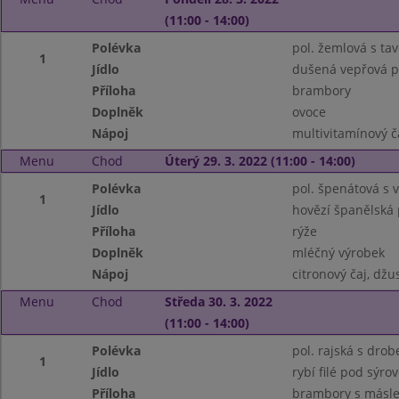
(11:00 - 14:00)
Polévka
pol. žemlová s t
1
Jídlo
dušená vepřová pl
Příloha
brambory
Doplněk
ovoce
Nápoj
multivitamínový č
Menu
Chod
Úterý 29. 3. 2022 (11:00 - 14:00)
Polévka
pol. špenátová s v
1
Jídlo
hovězí španělská
Příloha
rýže
Doplněk
mléčný výrobek
Nápoj
citronový čaj, džu
Menu
Chod
Středa 30. 3. 2022
(11:00 - 14:00)
Polévka
pol. rajská s dro
1
Jídlo
rybí filé pod sýro
Příloha
brambory s másle