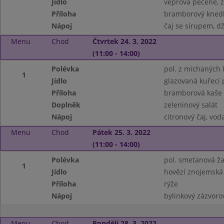
Jídlo
vepřová pečeně, z
Příloha
bramborový knedl
Nápoj
čaj se sirupem, d
Menu
Chod
Čtvrtek 24. 3. 2022
(11:00 - 14:00)
Polévka
pol. z míchaných 
1
Jídlo
glazovaná kuřecí 
Příloha
bramborová kaše
Doplněk
zeleninový salát
Nápoj
citronový čaj, vo
Menu
Chod
Pátek 25. 3. 2022
(11:00 - 14:00)
Polévka
pol. smetanová ž
1
Jídlo
hovězí znojemská
Příloha
rýže
Nápoj
bylinkový zázvoro
Menu
Chod
Pondělí 28. 3. 2022