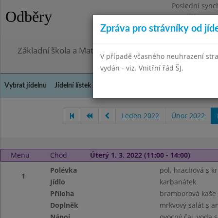
Poslední sync
Odběry
Pondělí 27.7.2
Zpráva pro strávníky od jíd
Omezení obje
Základní škola a Mateřská škola, Praha 4, Ohradní 49
V případě včasného neuhrazení str
vydán - viz. Vnitřní řád ŠJ.
Vybrat jídelnu
Jídelní lístek
Historie
Kontakty a informace
Doch
Leden 2022
Únor 2022
Menu
Chod
Úterý 1. 3. 2022 (11:00 - 14:00)
Polévka
pol. hrachová s k
1
Jídlo
karbanátek
Příloha
bramborová kaše
Doplněk
mrkvový salát s 
Nápoj
ovocný čaj, voda 