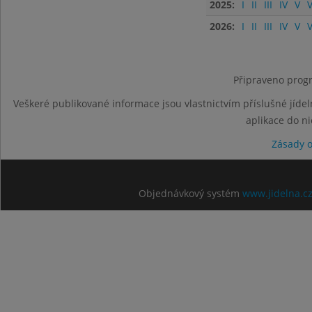
2025:
I
II
III
IV
V
V
2026:
I
II
III
IV
V
V
Připraveno progr
Veškeré publikované informace jsou vlastnictvím příslušné jídel
aplikace do n
Zásady 
Objednávkový systém
www.jidelna.c