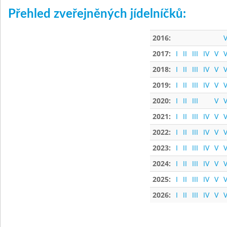
Přehled zveřejněných jídelníčků:
2016:
V
2017:
I
II
III
IV
V
V
2018:
I
II
III
IV
V
V
2019:
I
II
III
IV
V
V
2020:
I
II
III
V
V
2021:
I
II
III
IV
V
V
2022:
I
II
III
IV
V
V
2023:
I
II
III
IV
V
V
2024:
I
II
III
IV
V
V
2025:
I
II
III
IV
V
V
2026:
I
II
III
IV
V
V