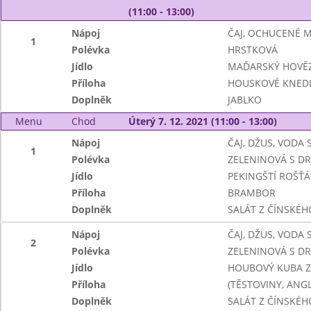
(11:00 - 13:00)
Nápoj
ČAJ, OCHUCENÉ 
1
Polévka
HRSTKOVÁ
Jídlo
MAĎARSKÝ HOVĚZ
Příloha
HOUSKOVÉ KNEDL
Doplněk
JABLKO
Menu
Chod
Úterý 7. 12. 2021 (11:00 - 13:00)
Nápoj
ČAJ, DŽUS, VODA
1
Polévka
ZELENINOVÁ S D
Jídlo
PEKINGŠTÍ ROŠŤÁ
Příloha
BRAMBOR
Doplněk
SALÁT Z ČÍNSKÉH
Nápoj
ČAJ, DŽUS, VODA
2
Polévka
ZELENINOVÁ S D
Jídlo
HOUBOVÝ KUBA Z
Příloha
(TĚSTOVINY, ANG
Doplněk
SALÁT Z ČÍNSKÉH