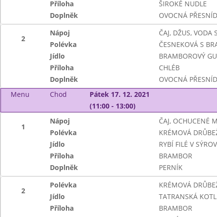
Příloha
ŠIROKÉ NUDLE
Doplněk
OVOCNÁ PŘESNÍ
Nápoj
ČAJ, DŽUS, VODA
2
Polévka
ČESNEKOVÁ S B
Jídlo
BRAMBOROVÝ GU
Příloha
CHLÉB
Doplněk
OVOCNÁ PŘESNÍ
Menu
Chod
Pátek 17. 12. 2021
(11:00 - 13:00)
Nápoj
ČAJ, OCHUCENÉ 
1
Polévka
KRÉMOVÁ DRŮBEŽ
Jídlo
RYBÍ FILÉ V SÝRO
Příloha
BRAMBOR
Doplněk
PERNÍK
Polévka
KRÉMOVÁ DRŮBEŽ
2
Jídlo
TATRANSKÁ KOTLE
Příloha
BRAMBOR