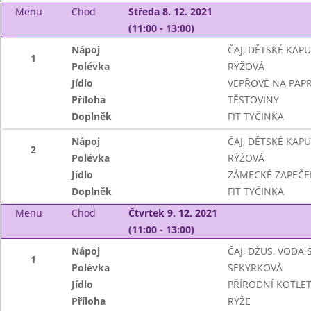
Menu
Chod
Středa 8. 12. 2021
(11:00 - 13:00)
Nápoj
ČAJ, DĚTSKÉ KAP
1
Polévka
RÝŽOVÁ
Jídlo
VEPŘOVÉ NA PAPR
Příloha
TĚSTOVINY
Doplněk
FIT TYČINKA
Nápoj
ČAJ, DĚTSKÉ KAP
2
Polévka
RÝŽOVÁ
Jídlo
ZÁMECKÉ ZAPEČ
Doplněk
FIT TYČINKA
Menu
Chod
Čtvrtek 9. 12. 2021
(11:00 - 13:00)
Nápoj
ČAJ, DŽUS, VODA
1
Polévka
SEKYRKOVÁ
Jídlo
PŘÍRODNÍ KOTLE
Příloha
RÝŽE