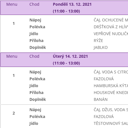
Menu
Chod
Pondělí 13. 12. 2021
(11:00 - 13:00)
Nápoj
ČAJ, OCHUCENÉ 
1
Polévka
DRŠŤKOVÁ Z HLÍV
Jídlo
VEPŘOVÉ NUDLIČ
Příloha
RÝŽE
Doplněk
JABLKO
Menu
Chod
Úterý 14. 12. 2021
(11:00 - 13:00)
Nápoj
ČAJ, VODA S CIT
1
Polévka
FAZOLOVÁ
Jídlo
HAMBURSKÁ KÝT
Příloha
HOUSKOVÉ KNEDL
Doplněk
BANÁN
Nápoj
ČAJ, DŽUS, VODA
2
Polévka
FAZOLOVÁ
Jídlo
TĚSTOVINOVÝ SA