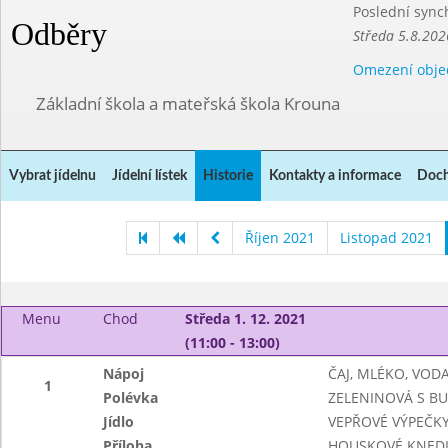
Poslední sync
Odběry
Středa 5.8.202
Omezení obje
Základní škola a mateřská škola Krouna
Vybrat jídelnu
Jídelní lístek
Historie
Kontakty a informace
Doch
Říjen 2021
Listopad 2021
Menu
Chod
Středa 1. 12. 2021
(11:00 - 13:00)
Nápoj
ČAJ, MLÉKO, VOD
1
Polévka
ZELENINOVÁ S B
Jídlo
VEPŘOVÉ VÝPEČKY,
Příloha
HOUSKOVÉ KNEDL