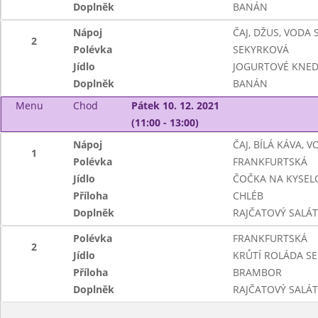
Doplněk
BANÁN
Nápoj
ČAJ, DŽUS, VODA
2
Polévka
SEKYRKOVÁ
Jídlo
JOGURTOVÉ KNED
Doplněk
BANÁN
Menu
Chod
Pátek 10. 12. 2021
(11:00 - 13:00)
Nápoj
ČAJ, BÍLÁ KÁVA, 
1
Polévka
FRANKFURTSKÁ
Jídlo
ČOČKA NA KYSEL
Příloha
CHLÉB
Doplněk
RAJČATOVÝ SALÁT
Polévka
FRANKFURTSKÁ
2
Jídlo
KRŮTÍ ROLÁDA S
Příloha
BRAMBOR
Doplněk
RAJČATOVÝ SALÁT