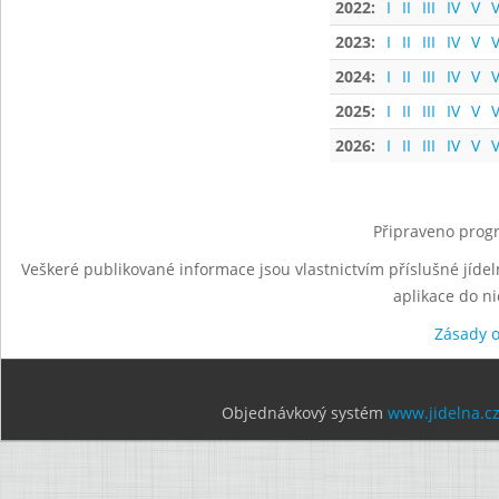
2022:
I
II
III
IV
V
V
2023:
I
II
III
IV
V
V
2024:
I
II
III
IV
V
V
2025:
I
II
III
IV
V
V
2026:
I
II
III
IV
V
V
Připraveno progr
Veškeré publikované informace jsou vlastnictvím příslušné jídel
aplikace do n
Zásady 
Objednávkový systém
www.jidelna.c