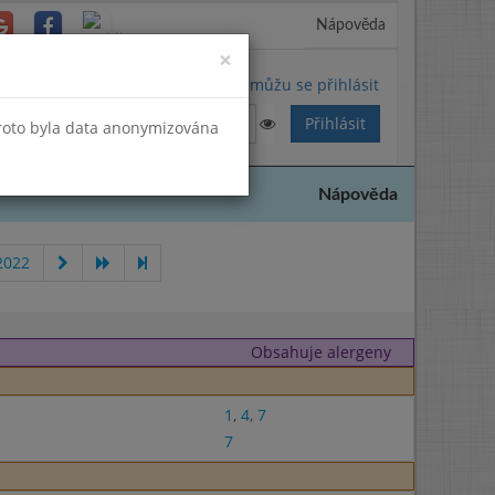
Nápověda
Close
×
Nemůžu se přihlásit
Proto byla data anonymizována
Nápověda
2022
Obsahuje alergeny
1
,
4
,
7
7