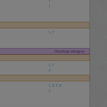
1
1
1
,
7
Obsahuje alergeny
1
,
7
7
1
,
3
,
7
,
9
7