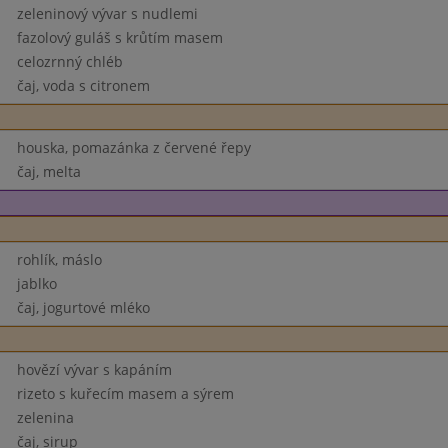
zeleninový vývar s nudlemi
fazolový guláš s krůtím masem
celozrnný chléb
čaj, voda s citronem
houska, pomazánka z červené řepy
čaj, melta
rohlík, máslo
jablko
čaj, jogurtové mléko
hovězí vývar s kapáním
rizeto s kuřecím masem a sýrem
zelenina
čaj, sirup