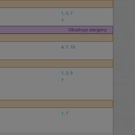
1
,
3
,
7
7
Obsahuje alergeny
4
,
7
,
1b
1
,
3
,
9
7
1
,
7