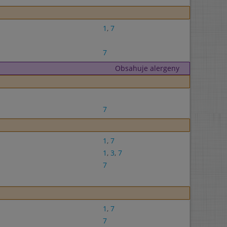
1
,
7
7
Obsahuje alergeny
7
1
,
7
1
,
3
,
7
7
1
,
7
7