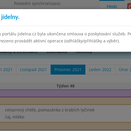
Poslední synchronizace:
Heslo
Pondělí 7.7.2025 21:07
jídelny.
 Cheb, příspěvková organizace
 portálu jidelna.cz byla ukončena smlouva o poskytování služeb. 
ezeno provádět aktivní operace (odhlášky/přihlášky a výběr).
takty a informace
Docházka
Aktivity
en 2021
Listopad 2021
Prosinec 2021
Leden 2022
Únor 
Týden 48
celozrnný chléb, pomazánka z krabích tyčinek
čaj, mléko