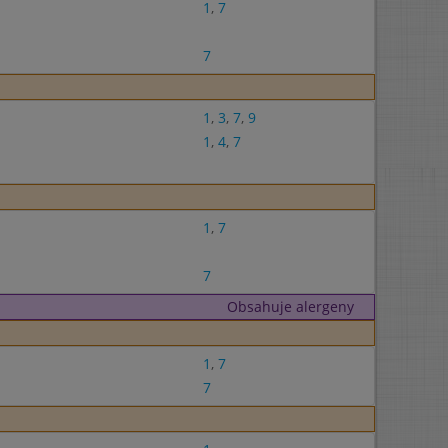
1
,
7
7
1
,
3
,
7
,
9
1
,
4
,
7
1
,
7
7
Obsahuje alergeny
1
,
7
7