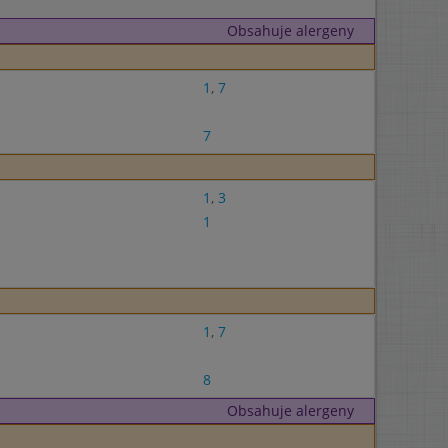
Obsahuje alergeny
1
,
7
7
1
,
3
1
1
,
7
8
Obsahuje alergeny