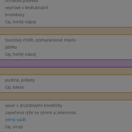
hrstková polévka
vepřové v kedlubnách
brambory
čaj, horký nápoj
toustový chléb, pomazánkové máslo
jablko
čaj, horký nápoj
pudink, piškoty
čaj, kakao
vývar s drožďovými knedlíčky
zapečená rýže se sýrem a zeleninou
zelný salát
čaj, sirup