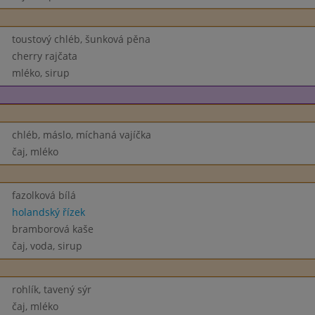
toustový chléb, šunková pěna
cherry rajčata
mléko, sirup
chléb, máslo, míchaná vajíčka
čaj, mléko
fazolková bílá
holandský řízek
bramborová kaše
čaj, voda, sirup
rohlík, tavený sýr
čaj, mléko