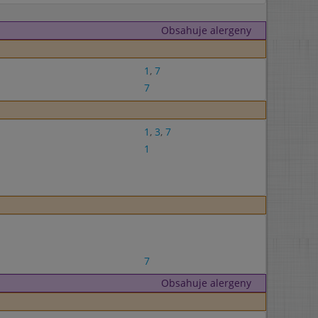
Obsahuje alergeny
1
,
7
7
1
,
3
,
7
1
7
Obsahuje alergeny