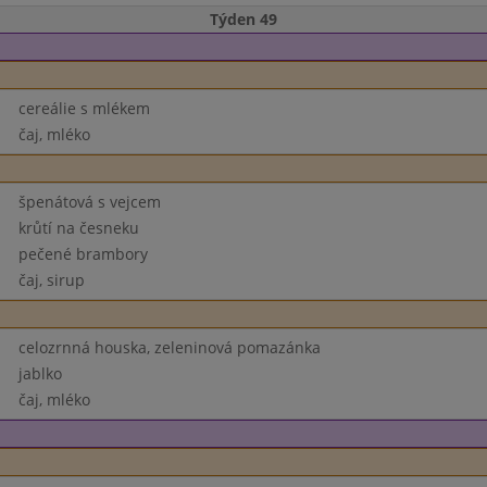
Týden 49
cereálie s mlékem
čaj, mléko
špenátová s vejcem
krůtí na česneku
pečené brambory
čaj, sirup
celozrnná houska, zeleninová pomazánka
jablko
čaj, mléko