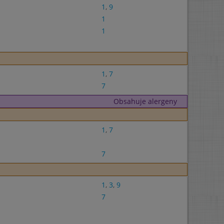
1
,
9
1
1
1
,
7
7
Obsahuje alergeny
1
,
7
7
1
,
3
,
9
7