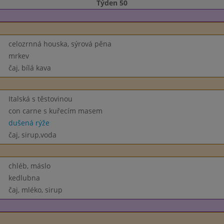
Týden 50
celozrnná houska, sýrová pěna
mrkev
čaj, bílá kava
Italská s těstovinou
con carne s kuřecím masem
dušená rýže
čaj, sirup,voda
chléb, máslo
kedlubna
čaj, mléko, sirup