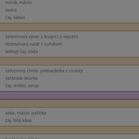
rohlík, máslo
ovoce
čaj, kakao
zeleninový vývar s krupicí a vejcem
těstovinový salát s tuňákem
ledový čaj, voda
celozrnný chléb, pomazánka z ricooty
salátová okurka
čaj, mléko, sirup
veka, máslo, paštika
čaj, bílá káva