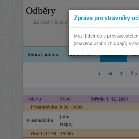
Odběry
Zpráva pro strávníky od 
Základní škola a mateřská škola Libá, okres
Mezi jídelnou a provozovatelem
(zbavena osobních údajů) a zam
Vybrat jídelnu
Jídelní lístek
Historie
Kon
Říj
Menu
Chod
Středa 1. 12. 2021
Přesnídávka (8:30 - 9:00)
Jídlo
Přesnídávka
Nápoj
Oběd (11:30 - 13:00)