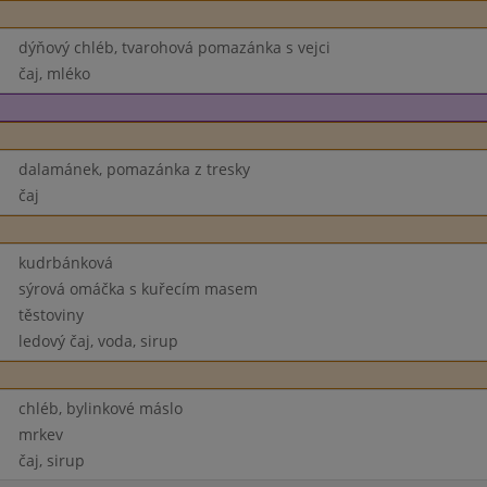
dýňový chléb, tvarohová pomazánka s vejci
čaj, mléko
dalamánek, pomazánka z tresky
čaj
kudrbánková
sýrová omáčka s kuřecím masem
těstoviny
ledový čaj, voda, sirup
chléb, bylinkové máslo
mrkev
čaj, sirup