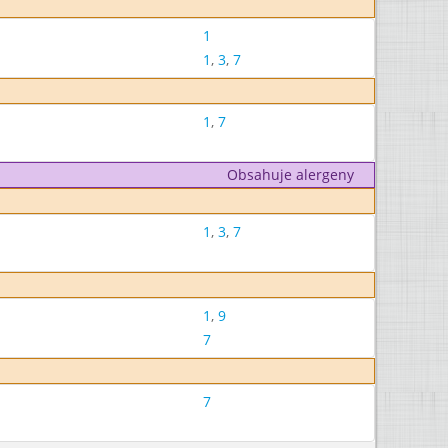
1
1
,
3
,
7
1
,
7
Obsahuje alergeny
1
,
3
,
7
1
,
9
7
7