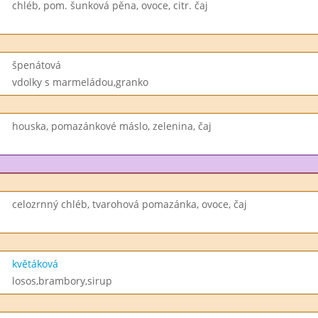
chléb, pom. šunková pěna, ovoce, citr. čaj
špenátová
vdolky s marmeládou,granko
houska, pomazánkové máslo, zelenina, čaj
celozrnný chléb, tvarohová pomazánka, ovoce, čaj
květáková
losos,brambory,sirup