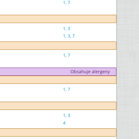
1
,
7
1
,
3
1
,
3
,
7
1
,
7
Obsahuje alergeny
1
,
7
1
,
3
4