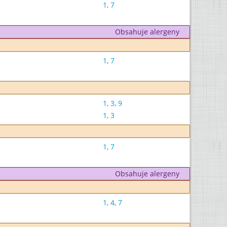
1
,
7
Obsahuje alergeny
1
,
7
1
,
3
,
9
1
,
3
1
,
7
Obsahuje alergeny
1
,
4
,
7