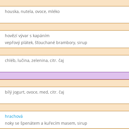
houska, nutela, ovoce, mléko
hovězí vývar s kapáním
vepřový plátek, šťouchané brambory, sirup
chléb, lučina, zelenina, citr. čaj
bílý jogurt, ovoce, med, citr. čaj
hrachová
noky se špenátem a kuřecím masem, sirup