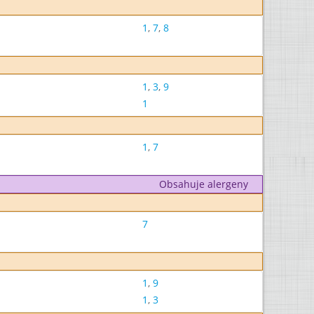
1
,
7
,
8
1
,
3
,
9
1
1
,
7
Obsahuje alergeny
7
1
,
9
1
,
3