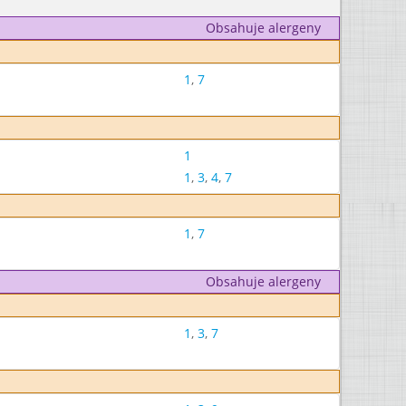
Obsahuje alergeny
1
,
7
1
1
,
3
,
4
,
7
1
,
7
Obsahuje alergeny
1
,
3
,
7