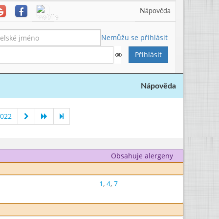
Nápověda
Nemůžu se přihlásit
Nápověda
2022
Obsahuje alergeny
1
,
4
,
7