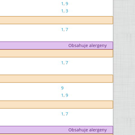
1
,
9
1
,
3
1
,
7
Obsahuje alergeny
1
,
7
9
1
,
9
1
,
7
Obsahuje alergeny