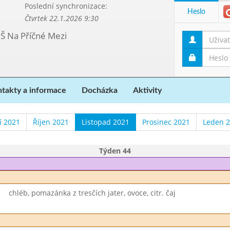
Poslední synchronizace:
Heslo
Čtvrtek 22.1.2026 9:30
MŠ Na Příčné Mezi
takty a informace
Docházka
Aktivity
í 2021
Říjen 2021
Listopad 2021
Prosinec 2021
Leden 
Týden 44
chléb, pomazánka z tresčích jater, ovoce, citr. čaj