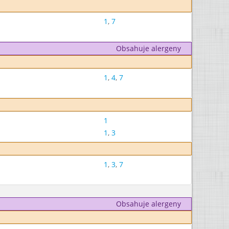
1
,
7
Obsahuje alergeny
1
,
4
,
7
1
1
,
3
1
,
3
,
7
Obsahuje alergeny