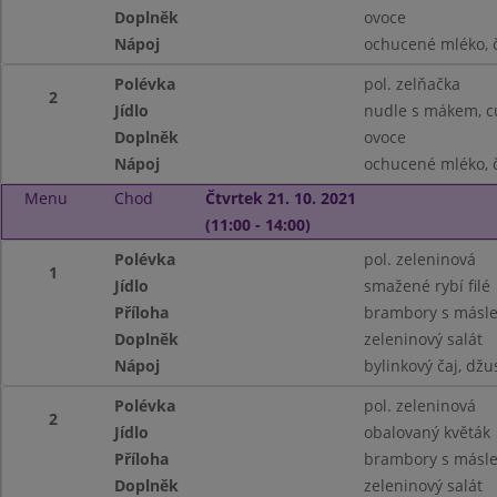
Doplněk
ovoce
Nápoj
ochucené mléko, 
Polévka
pol. zelňačka
2
Jídlo
nudle s mákem, 
Doplněk
ovoce
Nápoj
ochucené mléko, 
Menu
Chod
Čtvrtek 21. 10. 2021
(11:00 - 14:00)
Polévka
pol. zeleninová
1
Jídlo
smažené rybí filé
Příloha
brambory s másle
Doplněk
zeleninový salát
Nápoj
bylinkový čaj, džu
Polévka
pol. zeleninová
2
Jídlo
obalovaný květák
Příloha
brambory s másle
Doplněk
zeleninový salát