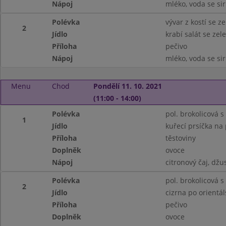
Nápoj
mléko, voda se s
Polévka
vývar z kostí se 
2
Jídlo
krabí salát se zel
Příloha
pečivo
Nápoj
mléko, voda se s
Menu
Chod
Pondělí 11. 10. 2021
(11:00 - 14:00)
Polévka
pol. brokolicová s 
1
Jídlo
kuřecí prsíčka na
Příloha
těstoviny
Doplněk
ovoce
Nápoj
citronový čaj, džu
Polévka
pol. brokolicová s 
2
Jídlo
cizrna po orientá
Příloha
pečivo
Doplněk
ovoce