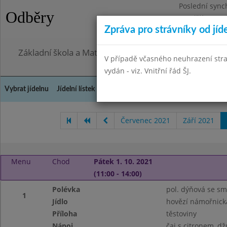
Poslední sync
Odběry
Pondělí 27.7.2
Zpráva pro strávníky od jíd
Omezení obje
Základní škola a Mateřská škola, Praha 4, Ohradní 49
V případě včasného neuhrazení str
vydán - viz. Vnitřní řád ŠJ.
Vybrat jídelnu
Jídelní lístek
Historie
Kontakty a informace
Doch
Červenec 2021
Září 2021
Menu
Chod
Pátek 1. 10. 2021
(11:00 - 14:00)
Polévka
pol. dýňová se s
1
Jídlo
hovězí námořnick
Příloha
těstoviny
Nápoj
čaj s citronem, dž