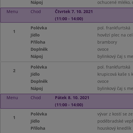
Nápoj
ochucené mléko, 
Menu
Chod
Čtvrtek 7. 10. 2021
(11:00 - 14:00)
Polévka
pol. frankfurtská
1
Jídlo
hovězí plec na ce
Příloha
brambory
Doplněk
ovoce
Nápoj
bylinkový čaj s m
Polévka
pol. frankfurtská
2
Jídlo
krupicová kaše s
Doplněk
ovoce
Nápoj
bylinkový čaj s m
Menu
Chod
Pátek 8. 10. 2021
(11:00 - 14:00)
Polévka
vývar z kostí se 
1
Jídlo
poděbradské vep
Příloha
houskový knedlík