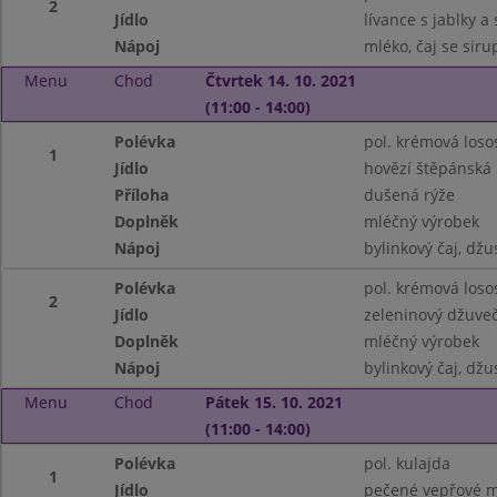
2
Jídlo
lívance s jablky a 
Nápoj
mléko, čaj se sir
Menu
Chod
Čtvrtek 14. 10. 2021
(11:00 - 14:00)
Polévka
pol. krémová loso
1
Jídlo
hovězí štěpánská
Příloha
dušená rýže
Doplněk
mléčný výrobek
Nápoj
bylinkový čaj, džu
Polévka
pol. krémová loso
2
Jídlo
zeleninový džuveč
Doplněk
mléčný výrobek
Nápoj
bylinkový čaj, džu
Menu
Chod
Pátek 15. 10. 2021
(11:00 - 14:00)
Polévka
pol. kulajda
1
Jídlo
pečené vepřové m