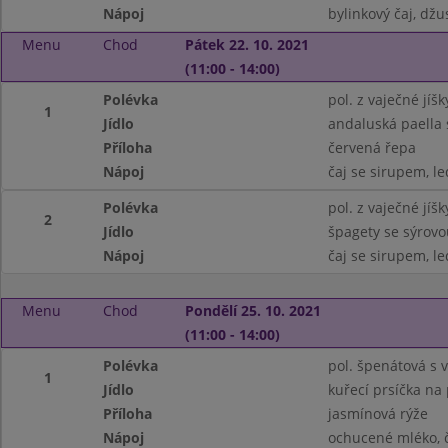
Nápoj
bylinkový čaj, džu
Menu
Chod
Pátek 22. 10. 2021
(11:00 - 14:00)
Polévka
pol. z vaječné jíš
1
Jídlo
andaluská paella
Příloha
červená řepa
Nápoj
čaj se sirupem, le
Polévka
pol. z vaječné jíš
2
Jídlo
špagety se sýrov
Nápoj
čaj se sirupem, le
Menu
Chod
Pondělí 25. 10. 2021
(11:00 - 14:00)
Polévka
pol. špenátová s v
1
Jídlo
kuřecí prsíčka na
Příloha
jasmínová rýže
Nápoj
ochucené mléko, 