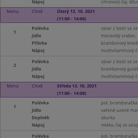
Nápoj
citronový čaj, džu
Menu
Chod
Úterý 12. 10. 2021
(11:00 - 14:00)
Polévka
vývar z kostí se z
1
Jídlo
moravský vrabec,
Příloha
bramborový knedl
Nápoj
multivitamínový č
Polévka
vývar z kostí se z
2
Jídlo
bramborový gulá
Nápoj
multivitamínový č
Menu
Chod
Středa 13. 10. 2021
(11:00 - 14:00)
Polévka
pol. bramboračka
1
Jídlo
vařené uzené mas
Doplněk
okurka
Nápoj
mléko, čaj se sir
Polévka
pol. bramboračka