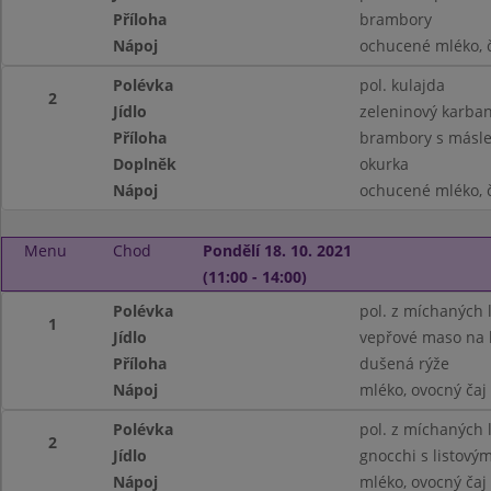
Příloha
brambory
Nápoj
ochucené mléko, 
Polévka
pol. kulajda
2
Jídlo
zeleninový karba
Příloha
brambory s másl
Doplněk
okurka
Nápoj
ochucené mléko, 
Menu
Chod
Pondělí 18. 10. 2021
(11:00 - 14:00)
Polévka
pol. z míchaných 
1
Jídlo
vepřové maso na
Příloha
dušená rýže
Nápoj
mléko, ovocný čaj
Polévka
pol. z míchaných 
2
Jídlo
gnocchi s listov
Nápoj
mléko, ovocný čaj