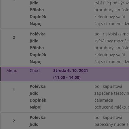
Jídlo
rybí filé pod sýro
Příloha
brambory s másl
Doplněk
zeleninový salát
Nápoj
čaj s citronem, dž
Polévka
pol. risi-bisi (s 
2
Jídlo
květákový mozeče
Příloha
brambory s másl
Doplněk
zeleninový salát
Nápoj
čaj s citronem, dž
Menu
Chod
Středa 6. 10. 2021
(11:00 - 14:00)
Polévka
pol. kapustová
1
Jídlo
zapečené těstovi
Doplněk
čalamáda
Nápoj
ochucené mléko, 
Polévka
pol. kapustová
2
Jídlo
babiččiny nudle 