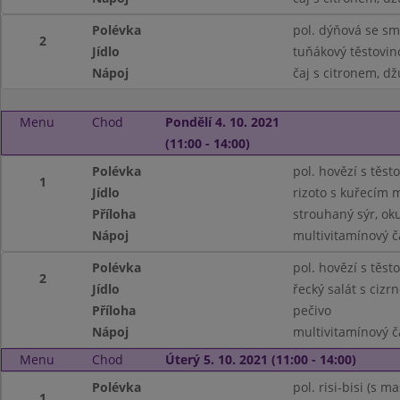
Polévka
pol. dýňová se s
2
Jídlo
tuňákový těstovin
Nápoj
čaj s citronem, dž
Menu
Chod
Pondělí 4. 10. 2021
(11:00 - 14:00)
Polévka
pol. hovězí s těst
1
Jídlo
rizoto s kuřecím
Příloha
strouhaný sýr, ok
Nápoj
multivitamínový č
Polévka
pol. hovězí s těst
2
Jídlo
řecký salát s cizr
Příloha
pečivo
Nápoj
multivitamínový č
Menu
Chod
Úterý 5. 10. 2021 (11:00 - 14:00)
Polévka
pol. risi-bisi (s 
1