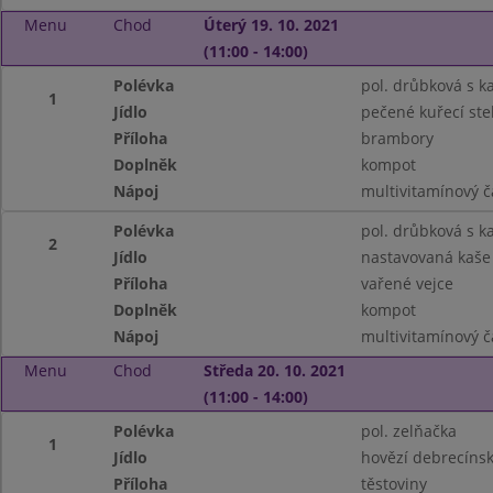
Menu
Chod
Úterý 19. 10. 2021
(11:00 - 14:00)
Polévka
pol. drůbková s k
1
Jídlo
pečené kuřecí st
Příloha
brambory
Doplněk
kompot
Nápoj
multivitamínový č
Polévka
pol. drůbková s k
2
Jídlo
nastavovaná kaše 
Příloha
vařené vejce
Doplněk
kompot
Nápoj
multivitamínový č
Menu
Chod
Středa 20. 10. 2021
(11:00 - 14:00)
Polévka
pol. zelňačka
1
Jídlo
hovězí debrecínsk
Příloha
těstoviny