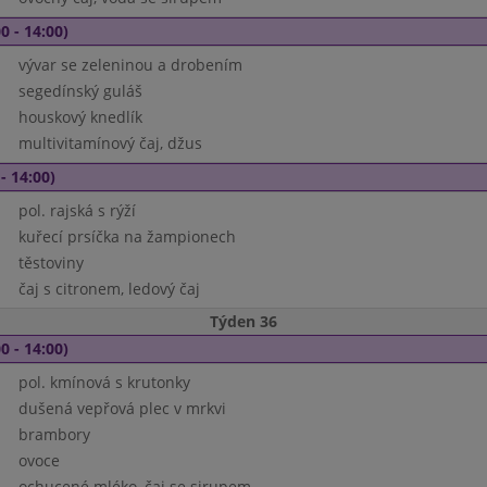
0 - 14:00)
vývar se zeleninou a drobením
segedínský guláš
houskový knedlík
multivitamínový čaj, džus
- 14:00)
pol. rajská s rýží
kuřecí prsíčka na žampionech
těstoviny
čaj s citronem, ledový čaj
Týden 36
0 - 14:00)
pol. kmínová s krutonky
dušená vepřová plec v mrkvi
brambory
ovoce
ochucené mléko, čaj se sirupem