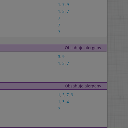
1
,
7
,
9
1
,
3
,
7
7
7
7
Obsahuje alergeny
3
,
9
1
,
3
,
7
Obsahuje alergeny
1
,
3
,
7
,
9
1
,
3
,
4
7