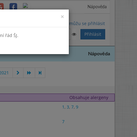
Nápověda
Close
×
Nemůžu se přihlásit
í řád ŠJ.
Nápověda
 2021
Obsahuje alergeny
1
,
3
,
7
,
9
7