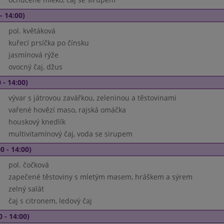
- 14:00)
pol. květáková
kuřecí prsíčka po čínsku
jasmínová rýže
ovocný čaj, džus
 - 14:00)
vývar s játrovou zavářkou, zeleninou a těstovinami
vařené hovězí maso, rajská omáčka
houskový knedlík
multivitamínový čaj, voda se sirupem
0 - 14:00)
pol. čočková
zapečené těstoviny s mletým masem, hráškem a sýrem
zelný salát
čaj s citronem, ledový čaj
0 - 14:00)