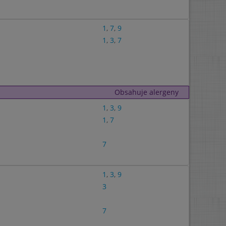
1
,
7
,
9
1
,
3
,
7
Obsahuje alergeny
1
,
3
,
9
1
,
7
7
1
,
3
,
9
3
7