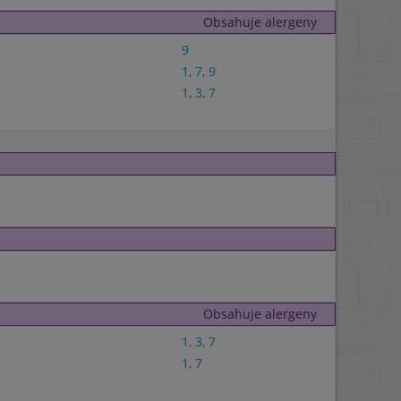
Obsahuje alergeny
9
1
,
7
,
9
1
,
3
,
7
Obsahuje alergeny
1
,
3
,
7
1
,
7