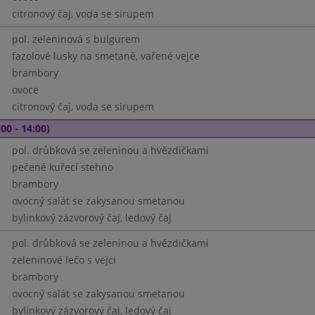
citronový čaj, voda se sirupem
pol. zeleninová s bulgurem
fazolové lusky na smetaně, vařené vejce
brambory
ovoce
citronový čaj, voda se sirupem
00 - 14:00)
pol. drůbková se zeleninou a hvězdičkami
pečené kuřecí stehno
brambory
ovocný salát se zakysanou smetanou
bylinkový zázvorový čaj, ledový čaj
pol. drůbková se zeleninou a hvězdičkami
zeleninové lečo s vejci
brambory
ovocný salát se zakysanou smetanou
bylinkový zázvorový čaj, ledový čaj