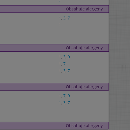
Obsahuje alergeny
1
,
3
,
7
1
Obsahuje alergeny
1
,
3
,
9
1
,
7
1
,
3
,
7
Obsahuje alergeny
1
,
7
,
9
1
,
3
,
7
Obsahuje alergeny