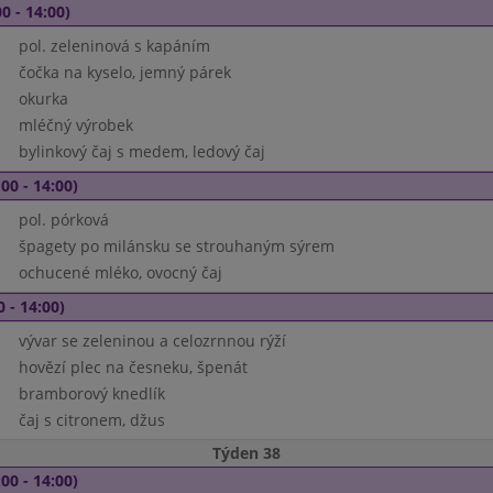
0 - 14:00)
pol. zeleninová s kapáním
čočka na kyselo, jemný párek
okurka
mléčný výrobek
bylinkový čaj s medem, ledový čaj
00 - 14:00)
pol. pórková
špagety po milánsku se strouhaným sýrem
ochucené mléko, ovocný čaj
0 - 14:00)
vývar se zeleninou a celozrnnou rýží
hovězí plec na česneku, špenát
bramborový knedlík
čaj s citronem, džus
Týden 38
00 - 14:00)