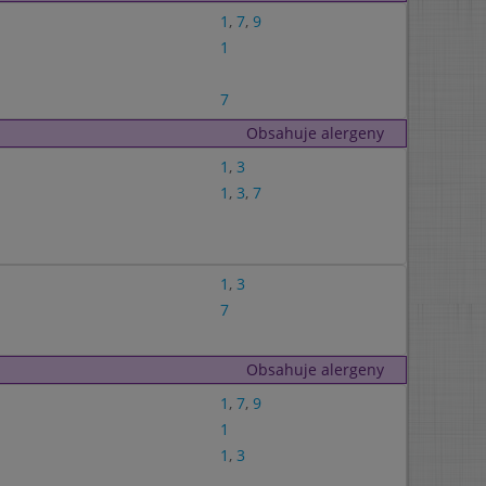
1
,
7
,
9
1
7
Obsahuje alergeny
1
,
3
1
,
3
,
7
1
,
3
7
Obsahuje alergeny
1
,
7
,
9
1
1
,
3