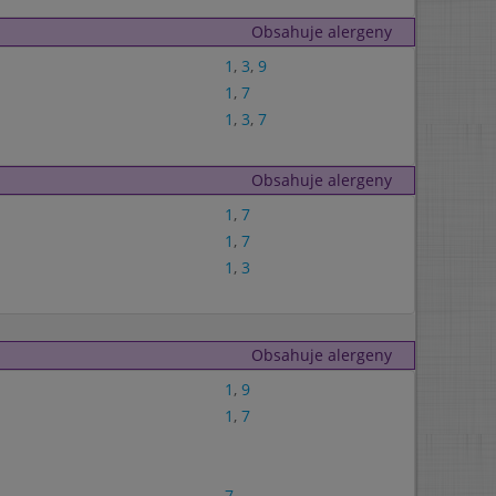
Obsahuje alergeny
1
,
3
,
9
1
,
7
1
,
3
,
7
Obsahuje alergeny
1
,
7
1
,
7
1
,
3
Obsahuje alergeny
1
,
9
1
,
7
7