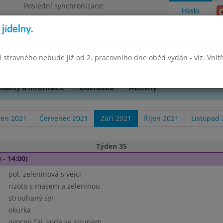
Poslední synchronizace:
Heslo
Pondělí 27.7.2026 13:26
jídelny.
Omezení objednávek
hradní 49
stravného nebude již od 2. pracovního dne oběd vydán - viz. Vnitřn
takty a informace
Docházka
Aktivity
ven 2021
Červenec 2021
Září 2021
Říjen 2021
Listopad
Týden 35
 - 14:00)
pol. zeleninová s vejci
rizoto s masem a zeleninou
strouhaný sýr
okurka
ovocný čaj, voda se sirupem