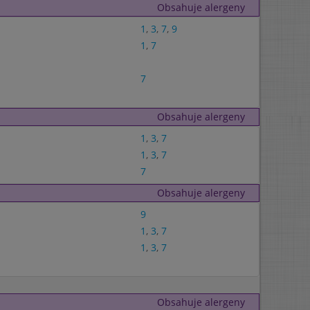
Obsahuje alergeny
1
,
3
,
7
,
9
1
,
7
7
Obsahuje alergeny
1
,
3
,
7
1
,
3
,
7
7
Obsahuje alergeny
9
1
,
3
,
7
1
,
3
,
7
Obsahuje alergeny