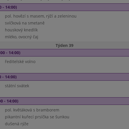
0 - 14:00)
pol. hovězí s masem, rýží a zeleninou
svíčková na smetaně
houskový knedlík
mléko, ovocný čaj
Týden 39
00 - 14:00)
ředitelské volno
 - 14:00)
státní svátek
0 - 14:00)
pol. květáková s bramborem
pikantní kuřecí prsíčka se šunkou
dušená rýže