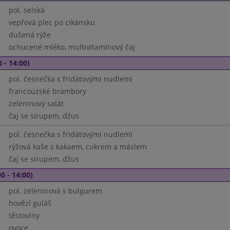
pol. selská
vepřová plec po cikánsku
dušená rýže
ochucené mléko, multivitamínový čaj
 - 14:00)
pol. česnečka s fridátovými nudlemi
francouzské brambory
zeleninový salát
čaj se sirupem, džus
pol. česnečka s fridátovými nudlemi
rýžová kaše s kakaem, cukrem a máslem
čaj se sirupem, džus
0 - 14:00)
pol. zeleninová s bulgurem
hovězí guláš
těstoviny
ovoce