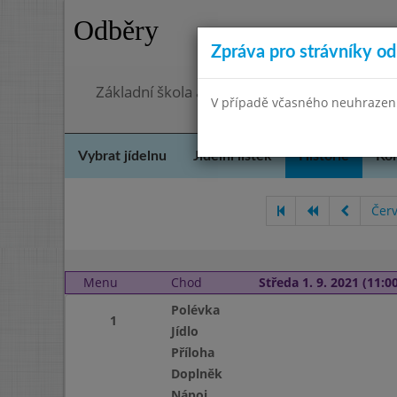
Odběry
Zpráva pro strávníky od 
Základní škola a Mateřská škola, Praha 4, O
V případě včasného neuhrazení 
Vybrat jídelnu
Jídelní lístek
Historie
Kon
Čer
Menu
Chod
Středa 1. 9. 2021 (11:00
Polévka
1
Jídlo
Příloha
Doplněk
Nápoj