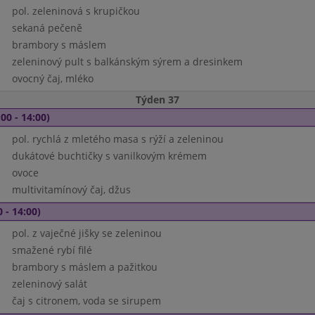
pol. zeleninová s krupičkou
sekaná pečeně
brambory s máslem
zeleninový pult s balkánským sýrem a dresinkem
ovocný čaj, mléko
Týden 37
00 - 14:00)
pol. rychlá z mletého masa s rýží a zeleninou
dukátové buchtičky s vanilkovým krémem
ovoce
multivitamínový čaj, džus
 - 14:00)
pol. z vaječné jišky se zeleninou
smažené rybí filé
brambory s máslem a pažitkou
zeleninový salát
čaj s citronem, voda se sirupem