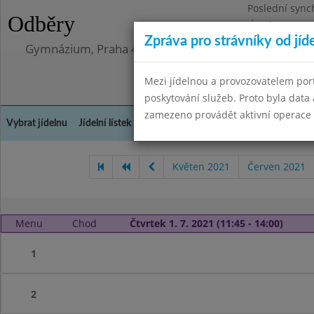
Poslední sync
Odběry
Úterý 12.5.202
Zpráva pro strávníky od jíd
Gymnázium, Praha 4, Budějovická 680
Mezi jídelnou a provozovatelem por
poskytování služeb. Proto byla dat
zamezeno provádět aktivní operace (
Vybrat jídelnu
Jídelní lístek
Historie
Kontakty a informace
Doch
Květen 2021
Červen 2021
Menu
Chod
Čtvrtek 1. 7. 2021 (11:45 - 14:00)
1
2