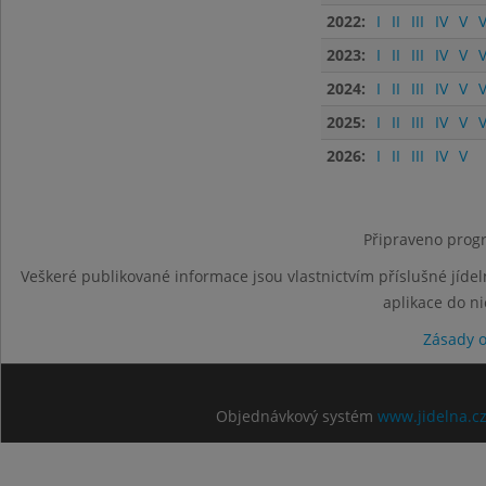
2022:
I
II
III
IV
V
V
2023:
I
II
III
IV
V
V
2024:
I
II
III
IV
V
V
2025:
I
II
III
IV
V
V
2026:
I
II
III
IV
V
Připraveno progr
Veškeré publikované informace jsou vlastnictvím příslušné jídel
aplikace do n
Zásady 
Objednávkový systém
www.jidelna.c