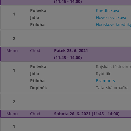
(11:45 - 14:00)
Polévka
Knedlíčková
1
Jídlo
Hovězí-svíčková
Příloha
Houskové knedlík
2
Menu
Chod
Pátek 25. 6. 2021
(11:45 - 14:00)
Polévka
Rajská s těstovin
1
Jídlo
Rybí file
Příloha
Brambory
Doplněk
Tatarská omáčka
2
Menu
Chod
Sobota 26. 6. 2021 (11:45 - 14:00)
1