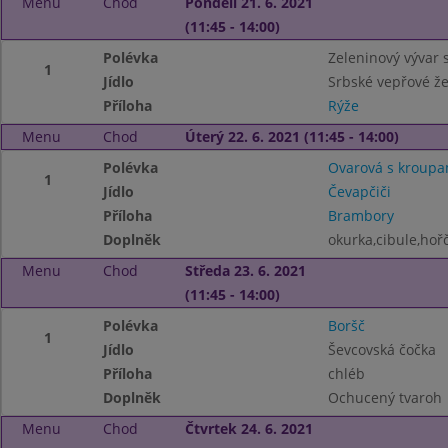
Menu
Chod
Pondělí 21. 6. 2021
(11:45 - 14:00)
Polévka
Zeleninový vývar 
1
Jídlo
Srbské vepřové že
Příloha
Rýže
Menu
Chod
Úterý 22. 6. 2021 (11:45 - 14:00)
Polévka
Ovarová s kroupa
1
Jídlo
Čevapčiči
Příloha
Brambory
Doplněk
okurka,cibule,hoř
Menu
Chod
Středa 23. 6. 2021
(11:45 - 14:00)
Polévka
Boršč
1
Jídlo
Ševcovská čočka
Příloha
chléb
Doplněk
Ochucený tvaroh
Menu
Chod
Čtvrtek 24. 6. 2021