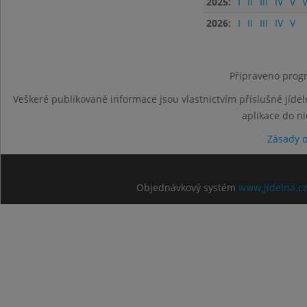
2025:
I
II
III
IV
V
V
2026:
I
II
III
IV
V
Připraveno progr
Veškeré publikované informace jsou vlastnictvím příslušné jídel
aplikace do n
Zásady 
Objednávkový systém
www.jidelna.c