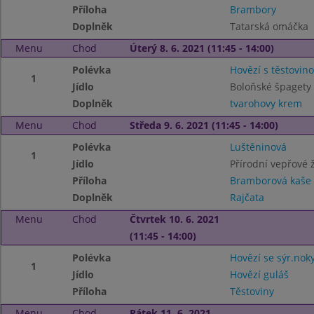
Příloha
Brambory
Doplněk
Tatarská omáčka
Menu
Chod
Úterý 8. 6. 2021 (11:45 - 14:00)
Polévka
Hovězí s těstovin
1
Jídlo
Boloňské špagety
Doplněk
tvarohovy krem
Menu
Chod
Středa 9. 6. 2021 (11:45 - 14:00)
Polévka
Luštěninová
1
Jídlo
Přírodní vepřové 
Příloha
Bramborová kaše
Doplněk
Rajčata
Menu
Chod
Čtvrtek 10. 6. 2021
(11:45 - 14:00)
Polévka
Hovězí se sýr.nok
1
Jídlo
Hovězí guláš
Příloha
Těstoviny
Menu
Chod
Pátek 11. 6. 2021