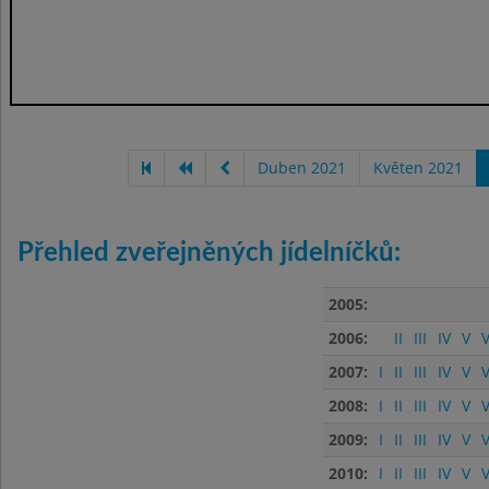
Duben 2021
Květen 2021
Přehled zveřejněných jídelníčků:
2005:
2006:
II
III
IV
V
V
2007:
I
II
III
IV
V
V
2008:
I
II
III
IV
V
V
2009:
I
II
III
IV
V
V
2010:
I
II
III
IV
V
V