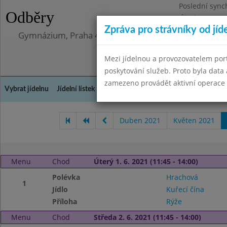
Poslední sync
Odběry
Úterý 12.5.202
Zpráva pro strávníky od jíd
Gymnázium, Praha 4, Budějovická 680
Mezi jídelnou a provozovatelem por
poskytování služeb. Proto byla dat
zamezeno provádět aktivní operace (
Vybrat jídelnu
Jídelní lístek
Historie
Kontakty a informace
Doch
Duben 2021
Květen 2021
Menu
Chod
Úterý 1. 6. 2021 (11:45 - 14:00)
Polévka
Hrachová
1
Jídlo
Kuřecí čína
Příloha
Rýže
Menu
Chod
Středa 2. 6. 2021 (11:45 - 14:00)