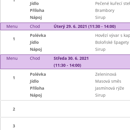
Jídlo
Pečené kuřecí st
Příloha
Brambory
Nápoj
Sirup
Menu
Chod
Úterý 29. 6. 2021 (11:30 - 14:00)
Polévka
Hovězí vývar s k
1
Jídlo
Boloňské špagety
Nápoj
Sirup
Menu
Chod
Středa 30. 6. 2021
(11:30 - 14:00)
Polévka
Zeleninová
1
Jídlo
Masová směs
Příloha
Jasmínová rýže
Nápoj
Sirup
2
3