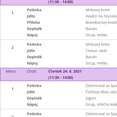
(11:30 - 14:00)
Polévka
Mrkvový krém
1
Jídlo
Hovězí na česnek
Příloha
Bramborový knedl
Doplněk
Banán
Nápoj
Sirup, mléko
Polévka
Mrkvový krém
2
Jídlo
Ceasar salát
Doplněk
Banán
Nápoj
Sirup, mléko
Menu
Chod
Čtvrtek 24. 6. 2021
(11:30 - 14:00)
Polévka
Zeleninová se šp
1
Jídlo
Čočkový dhal, vej
Doplněk
Jogurt
Nápoj
Sirup, mléčný kokt
Polévka
Zeleninová se šp
2