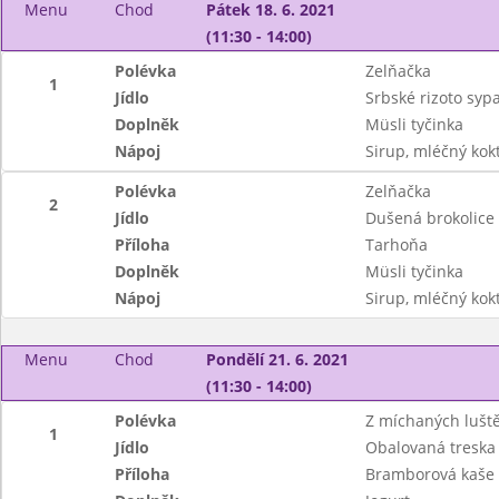
Menu
Chod
Pátek 18. 6. 2021
(11:30 - 14:00)
Polévka
Zelňačka
1
Jídlo
Srbské rizoto syp
Doplněk
Müsli tyčinka
Nápoj
Sirup, mléčný kokt
Polévka
Zelňačka
2
Jídlo
Dušená brokolice
Příloha
Tarhoňa
Doplněk
Müsli tyčinka
Nápoj
Sirup, mléčný kokt
Menu
Chod
Pondělí 21. 6. 2021
(11:30 - 14:00)
Polévka
Z míchaných lušt
1
Jídlo
Obalovaná treska 
Příloha
Bramborová kaše