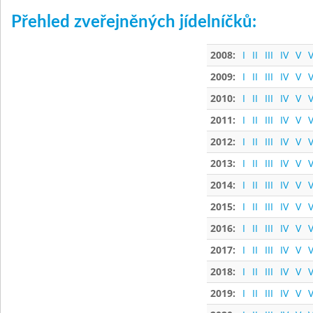
Přehled zveřejněných jídelníčků:
2008:
I
II
III
IV
V
V
2009:
I
II
III
IV
V
V
2010:
I
II
III
IV
V
V
2011:
I
II
III
IV
V
V
2012:
I
II
III
IV
V
V
2013:
I
II
III
IV
V
V
2014:
I
II
III
IV
V
V
2015:
I
II
III
IV
V
V
2016:
I
II
III
IV
V
V
2017:
I
II
III
IV
V
V
2018:
I
II
III
IV
V
V
2019:
I
II
III
IV
V
V