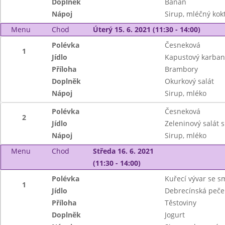
Doplněk
Banán
Nápoj
Sirup, mléčný kokt
Menu
Chod
Úterý 15. 6. 2021 (11:30 - 14:00)
Polévka
Česneková
1
Jídlo
Kapustový karban
Příloha
Brambory
Doplněk
Okurkový salát
Nápoj
Sirup, mléko
Polévka
Česneková
2
Jídlo
Zeleninový salát 
Nápoj
Sirup, mléko
Menu
Chod
Středa 16. 6. 2021
(11:30 - 14:00)
Polévka
Kuřecí vývar se 
1
Jídlo
Debrecínská peč
Příloha
Těstoviny
Doplněk
Jogurt