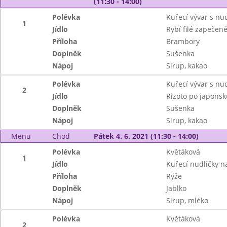
(11:30 - 14:00)
Polévka
Kuřecí vývar s nu
1
Jídlo
Rybí filé zapečen
Příloha
Brambory
Doplněk
Sušenka
Nápoj
Sirup, kakao
Polévka
Kuřecí vývar s nu
2
Jídlo
Rizoto po japonsk
Doplněk
Sušenka
Nápoj
Sirup, kakao
Menu
Chod
Pátek 4. 6. 2021 (11:30 - 14:00)
Polévka
Květáková
1
Jídlo
Kuřecí nudličky na
Příloha
Rýže
Doplněk
Jablko
Nápoj
Sirup, mléko
Polévka
Květáková
2