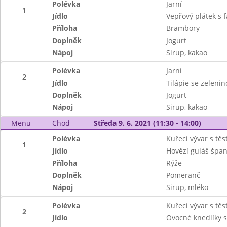
Polévka
Jarní
1
Jídlo
Vepřový plátek s 
Příloha
Brambory
Doplněk
Jogurt
Nápoj
Sirup, kakao
Polévka
Jarní
2
Jídlo
Tilápie se zeleni
Doplněk
Jogurt
Nápoj
Sirup, kakao
Menu
Chod
Středa 9. 6. 2021 (11:30 - 14:00)
Polévka
Kuřecí vývar s těs
1
Jídlo
Hovězí guláš špan
Příloha
Rýže
Doplněk
Pomeranč
Nápoj
Sirup, mléko
Polévka
Kuřecí vývar s těs
2
Jídlo
Ovocné knedlíky 