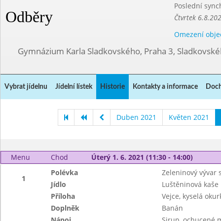
Poslední sync
Odběry
Čtvrtek 6.8.20
Omezení obje
Gymnázium Karla Sladkovského, Praha 3, Sladkovské
Vybrat jídelnu
Jídelní lístek
Historie
Kontakty a informace
Doch
Duben 2021
Květen 2021
Menu
Chod
Úterý 1. 6. 2021 (11:30 - 14:00)
Polévka
Zeleninový vývar 
1
Jídlo
Luštěninová kaše
Příloha
Vejce, kyselá okur
Doplněk
Banán
Nápoj
Sirup, ochucené 