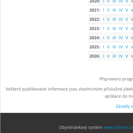
2020:
I
II
III
IV
V
V
2021:
I
II
III
IV
V
V
2022:
I
II
III
IV
V
V
2023:
I
II
III
IV
V
V
2024:
I
II
III
IV
V
V
2025:
I
II
III
IV
V
V
2026:
I
II
III
IV
V
V
Připraveno progr
Veškeré publikované informace jsou vlastnictvím příslušné jídel
aplikace do n
Zásady 
Objednávkový systém
www.jidelna.c