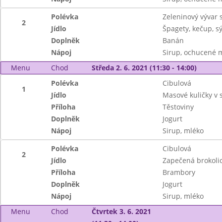
Polévka
Zeleninový vývar 
2
Jídlo
Špagety, kečup, sý
Doplněk
Banán
Nápoj
Sirup, ochucené 
Menu
Chod
Středa 2. 6. 2021 (11:30 - 14:00)
Polévka
Cibulová
1
Jídlo
Masové kuličky v
Příloha
Těstoviny
Doplněk
Jogurt
Nápoj
Sirup, mléko
Polévka
Cibulová
2
Jídlo
Zapečená brokoli
Příloha
Brambory
Doplněk
Jogurt
Nápoj
Sirup, mléko
Menu
Chod
Čtvrtek 3. 6. 2021