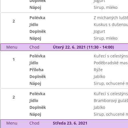
Doplněk
Jogurt
Nápoj
Sirup, mléko
Polévka
Z míchaných lušt
2
Jídlo
Kuskus s dušenou
Doplněk
Jogurt
Nápoj
Sirup, mléko
Menu
Chod
Úterý 22. 6. 2021 (11:30 - 14:00)
Polévka
Kuřecí s celestýn
1
Jídlo
Poděbradské mas
Příloha
Rýže
Doplněk
Jablko
Nápoj
Sirup, ochucené 
Polévka
Kuřecí s celestýn
2
Jídlo
Bramborový guláš
Doplněk
Jablko
Nápoj
Sirup, ochucené 
Menu
Chod
Středa 23. 6. 2021