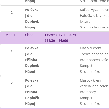
Nápoj
Sirup, ochucené 
Polévka
Kuřecí vývar se 
2
Jídlo
Halušky s brynzou
Doplněk
Jogurt
Nápoj
Sirup, ochucené 
Menu
Chod
Čtvrtek 17. 6. 2021
(11:30 - 14:00)
Polévka
Masový krém
1
Jídlo
Treska pečená na
Příloha
Bramborová kaše
Doplněk
Kompot
Nápoj
Sirup, mléko
Polévka
Masový krém
2
Jídlo
Zadělávaná zelen
Příloha
Brambory
Doplněk
Kompot
Nápoj
Sirup, mléko