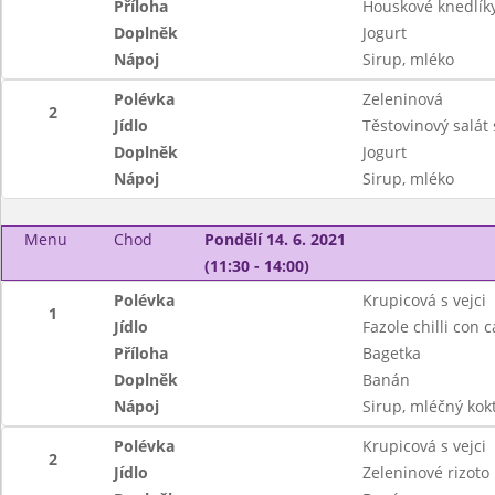
Příloha
Houskové knedlík
Doplněk
Jogurt
Nápoj
Sirup, mléko
Polévka
Zeleninová
2
Jídlo
Těstovinový salát
Doplněk
Jogurt
Nápoj
Sirup, mléko
Menu
Chod
Pondělí 14. 6. 2021
(11:30 - 14:00)
Polévka
Krupicová s vejci
1
Jídlo
Fazole chilli con 
Příloha
Bagetka
Doplněk
Banán
Nápoj
Sirup, mléčný kokt
Polévka
Krupicová s vejci
2
Jídlo
Zeleninové rizoto