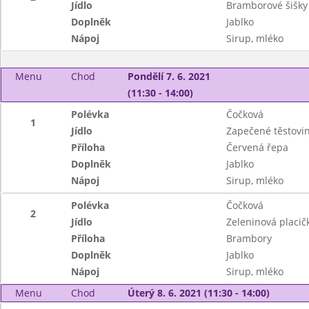
Jídlo
Bramborové šišky
Doplněk
Jablko
Nápoj
Sirup, mléko
Menu
Chod
Pondělí 7. 6. 2021
(11:30 - 14:00)
Polévka
Čočková
1
Jídlo
Zapečené těstovi
Příloha
Červená řepa
Doplněk
Jablko
Nápoj
Sirup, mléko
Polévka
Čočková
2
Jídlo
Zeleninová placič
Příloha
Brambory
Doplněk
Jablko
Nápoj
Sirup, mléko
Menu
Chod
Úterý 8. 6. 2021 (11:30 - 14:00)