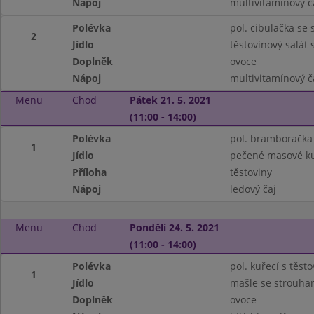
Nápoj
multivitamínový č
Polévka
pol. cibulačka se
2
Jídlo
těstovinový salát 
Doplněk
ovoce
Nápoj
multivitamínový č
Menu
Chod
Pátek 21. 5. 2021
(11:00 - 14:00)
Polévka
pol. bramboračka
1
Jídlo
pečené masové ku
Příloha
těstoviny
Nápoj
ledový čaj
Menu
Chod
Pondělí 24. 5. 2021
(11:00 - 14:00)
Polévka
pol. kuřecí s těst
1
Jídlo
mašle se strouha
Doplněk
ovoce