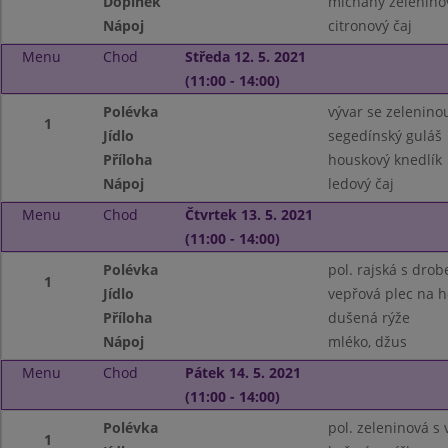
Doplněk
míchaný zeleninov
Nápoj
citronový čaj
Menu
Chod
Středa 12. 5. 2021
(11:00 - 14:00)
Polévka
vývar se zelenino
1
Jídlo
segedínský guláš
Příloha
houskový knedlík
Nápoj
ledový čaj
Menu
Chod
Čtvrtek 13. 5. 2021
(11:00 - 14:00)
Polévka
pol. rajská s dro
1
Jídlo
vepřová plec na 
Příloha
dušená rýže
Nápoj
mléko, džus
Menu
Chod
Pátek 14. 5. 2021
(11:00 - 14:00)
Polévka
pol. zeleninová s 
1