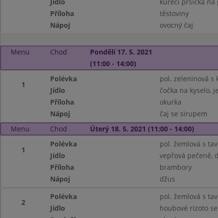
Jídlo
kuřecí prsíčka na
Příloha
těstoviny
Nápoj
ovocný čaj
Menu
Chod
Pondělí 17. 5. 2021
(11:00 - 14:00)
Polévka
pol. zeleninová s
1
Jídlo
čočka na kyselo, 
Příloha
okurka
Nápoj
čaj se sirupem
Menu
Chod
Úterý 18. 5. 2021 (11:00 - 14:00)
Polévka
pol. žemlová s t
1
Jídlo
vepřová pečeně, 
Příloha
brambory
Nápoj
džus
Polévka
pol. žemlová s t
2
Jídlo
houbové rizoto se