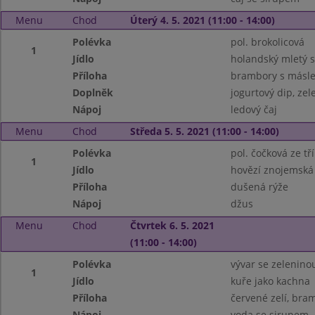
Menu
Chod
Úterý 4. 5. 2021 (11:00 - 14:00)
Polévka
pol. brokolicová
1
Jídlo
holandský mletý s
Příloha
brambory s másl
Doplněk
jogurtový dip, ze
Nápoj
ledový čaj
Menu
Chod
Středa 5. 5. 2021 (11:00 - 14:00)
Polévka
pol. čočková ze tř
1
Jídlo
hovězí znojemská
Příloha
dušená rýže
Nápoj
džus
Menu
Chod
Čtvrtek 6. 5. 2021
(11:00 - 14:00)
Polévka
vývar se zelenin
1
Jídlo
kuře jako kachna
Příloha
červené zelí, bra
Nápoj
voda se sirupem