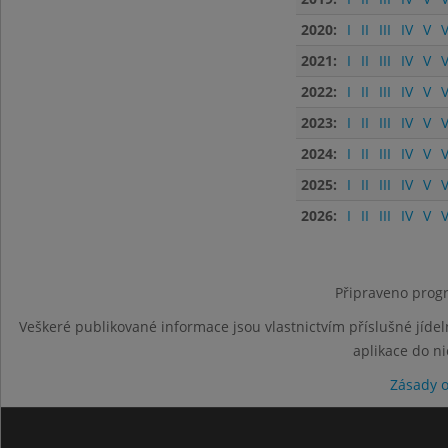
2020:
I
II
III
IV
V
V
2021:
I
II
III
IV
V
V
2022:
I
II
III
IV
V
V
2023:
I
II
III
IV
V
V
2024:
I
II
III
IV
V
V
2025:
I
II
III
IV
V
V
2026:
I
II
III
IV
V
V
Připraveno progr
Veškeré publikované informace jsou vlastnictvím příslušné jídel
aplikace do n
Zásady 