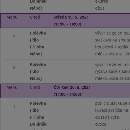
Doplněk
okurka
Nápoj
džus
Menu
Chod
Středa 19. 5. 2021
(11:00 - 14:00)
Polévka
vývar se zelenin
1
Jídlo
svíčková na smet
Příloha
houskový knedlík
Nápoj
mléko, voda se s
Polévka
vývar se zelenin
2
Jídlo
rýžová kaše s ka
Nápoj
mléko, voda se s
Menu
Chod
Čtvrtek 20. 5. 2021
(11:00 - 14:00)
Polévka
pol. cibulačka se
1
Jídlo
kuřecí prsíčka na
Příloha
dušená rýže
Doplněk
ovoce