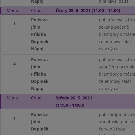
Nápoj
bílá káva, džus
Menu
Chod
Úterý 25. 5. 2021 (11:00 - 14:00)
Polévka
pol. pórková s br
1
Jídlo
sekaná pečeně
Příloha
brambory s másle
Doplněk
zeleninový salát
Nápoj
ovocný čaj
Polévka
pol. pórková s br
2
Jídlo
zapečená brokoli
Příloha
brambory s másl
Doplněk
zeleninový salát
Nápoj
ovocný čaj
Menu
Chod
Středa 26. 5. 2021
(11:00 - 14:00)
Polévka
pol. žampionová 
1
Jídlo
andaluská paella
Doplněk
červená řepa