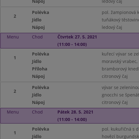
Nápoj
ledový čaj
Polévka
pol. žampionová 
2
Jídlo
tuňákový těstovin
Nápoj
ledový čaj
Menu
Chod
Čtvrtek 27. 5. 2021
(11:00 - 14:00)
Polévka
kuřecí vývar se z
1
Jídlo
moravský vrabec,
Příloha
bramborový knedl
Nápoj
citronový čaj
Polévka
vývar se zelenin
2
Jídlo
gnocchi se špená
Nápoj
citronový čaj
Menu
Chod
Pátek 28. 5. 2021
(11:00 - 14:00)
Polévka
pol. kukuřičná s 
1
Jídlo
hovězí burgunds