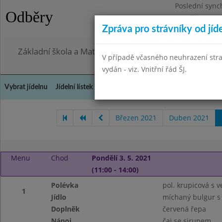
Poslední sync
Odběry
Pondělí 27.7.2
Zpráva pro strávníky od jíd
Omezení obje
Základní škola a Mateřská škola, Praha 4, Ohradní 49
V případě včasného neuhrazení str
vydán - viz. Vnitřní řád ŠJ.
Vybrat jídelnu
Jídelní lístek
Historie
Kontakty a informace
Doch
Březen 2021
Duben 2021
Menu
Chod
Pondělí 3. 5. 2021
(11:00 - 14:00)
Polévka
pol. krupicová s ve
1
Jídlo
míchaný bulgur s
Doplněk
červená řepa
Nápoj
čaj se sirupem