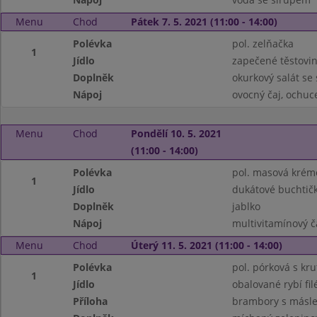
Menu
Chod
Pátek 7. 5. 2021 (11:00 - 14:00)
Polévka
pol. zelňačka
1
Jídlo
zapečené těstovi
Doplněk
okurkový salát s
Nápoj
ovocný čaj, ochu
Menu
Chod
Pondělí 10. 5. 2021
(11:00 - 14:00)
Polévka
pol. masová krém
1
Jídlo
dukátové buchtič
Doplněk
jablko
Nápoj
multivitamínový č
Menu
Chod
Úterý 11. 5. 2021 (11:00 - 14:00)
Polévka
pol. pórková s kr
1
Jídlo
obalované rybí fil
Příloha
brambory s másle