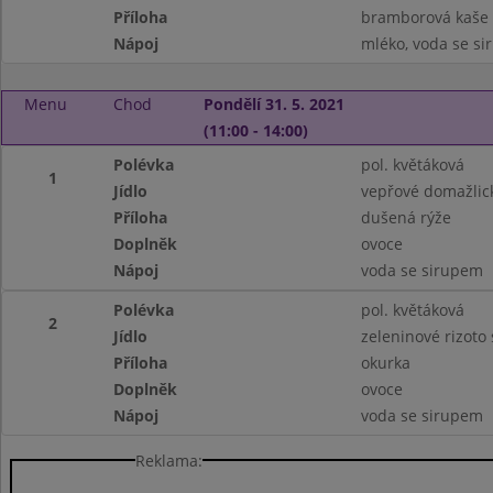
Příloha
bramborová kaše
Nápoj
mléko, voda se s
Menu
Chod
Pondělí 31. 5. 2021
(11:00 - 14:00)
Polévka
pol. květáková
1
Jídlo
vepřové domažlic
Příloha
dušená rýže
Doplněk
ovoce
Nápoj
voda se sirupem
Polévka
pol. květáková
2
Jídlo
zeleninové rizoto
Příloha
okurka
Doplněk
ovoce
Nápoj
voda se sirupem
Reklama: