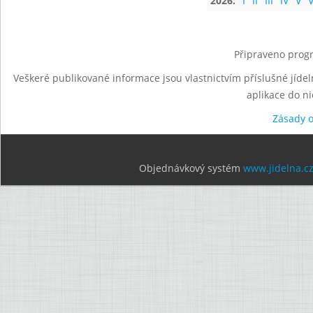
2026:
I
II
III
IV
V
V
Připraveno progr
Veškeré publikované informace jsou vlastnictvím příslušné jídel
aplikace do n
Zásady 
Objednávkový systém
www.jidelna.c