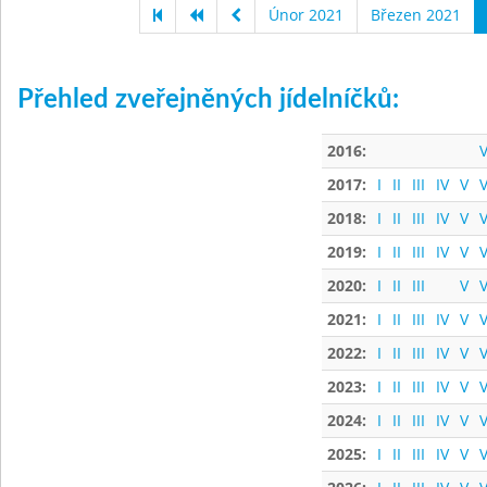
Únor 2021
Březen 2021
Přehled zveřejněných jídelníčků:
2016:
V
2017:
I
II
III
IV
V
V
2018:
I
II
III
IV
V
V
2019:
I
II
III
IV
V
V
2020:
I
II
III
V
V
2021:
I
II
III
IV
V
V
2022:
I
II
III
IV
V
V
2023:
I
II
III
IV
V
V
2024:
I
II
III
IV
V
V
2025:
I
II
III
IV
V
V