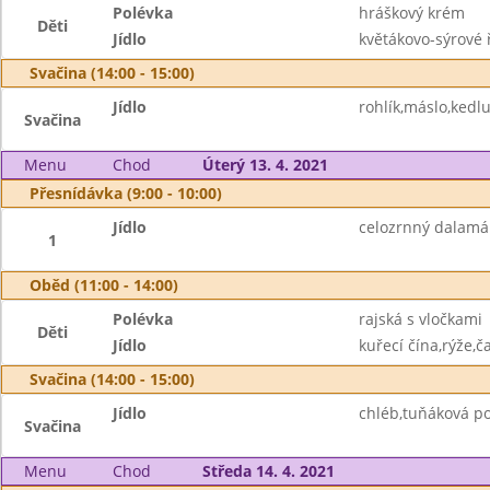
Polévka
hráškový krém
Děti
Jídlo
květákovo-sýrové 
Svačina (14:00 - 15:00)
Jídlo
rohlík,máslo,kedl
Svačina
Menu
Chod
Úterý 13. 4. 2021
Přesnídávka (9:00 - 10:00)
Jídlo
celozrnný dalamá
1
Oběd (11:00 - 14:00)
Polévka
rajská s vločkami
Děti
Jídlo
kuřecí čína,rýže,ča
Svačina (14:00 - 15:00)
Jídlo
chléb,tuňáková p
Svačina
Menu
Chod
Středa 14. 4. 2021