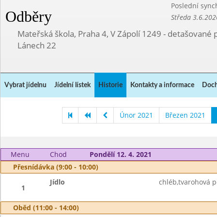
Poslední sync
Odběry
Středa 3.6.202
Mateřská škola, Praha 4, V Zápolí 1249 - detašované 
Lánech 22
Vybrat jídelnu
Jídelní lístek
Historie
Kontakty a informace
Doch
Únor 2021
Březen 2021
Menu
Chod
Pondělí 12. 4. 2021
Přesnídávka (9:00 - 10:00)
Jídlo
chléb,tvarohová p
1
Oběd (11:00 - 14:00)