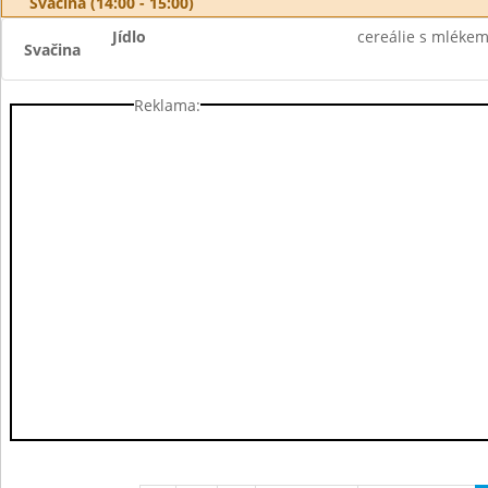
Svačina (14:00 - 15:00)
Jídlo
cereálie s mlékem,
Svačina
Reklama: