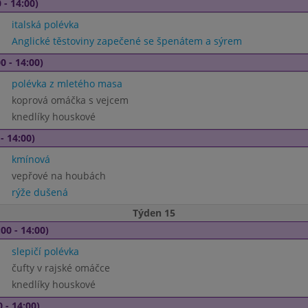
 - 14:00)
italská polévka
Anglické těstoviny zapečené se špenátem a sýrem
0 - 14:00)
polévka z mletého masa
koprová omáčka s vejcem
knedlíky houskové
- 14:00)
kmínová
vepřové na houbách
rýže dušená
Týden 15
00 - 14:00)
slepičí polévka
čufty v rajské omáčce
knedlíky houskové
 - 14:00)