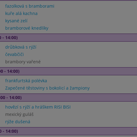
fazolková s bramborami
kuře alá kachna
kysané zelí
bramborové knedlíky
 - 14:00)
drůbková s rýží
čevabčiči
brambory vařené
0 - 14:00)
frankfurtská polévka
Zapečené těstoviny s bokolicí a žampiony
00 - 14:00)
hovězí s rýží a hráškem RISI BISI
mexický guláš
rýže dušená
0 - 14:00)