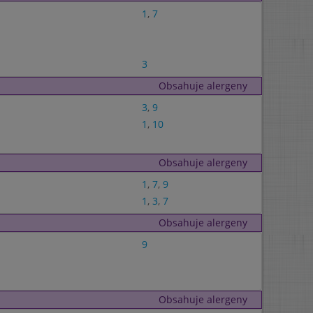
1
,
7
3
Obsahuje alergeny
3
,
9
1
,
10
Obsahuje alergeny
1
,
7
,
9
1
,
3
,
7
Obsahuje alergeny
9
Obsahuje alergeny