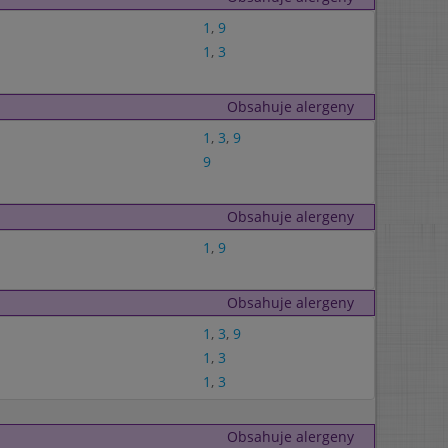
1
,
9
1
,
3
Obsahuje alergeny
1
,
3
,
9
9
Obsahuje alergeny
1
,
9
Obsahuje alergeny
1
,
3
,
9
1
,
3
1
,
3
Obsahuje alergeny