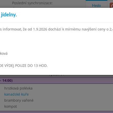
Poslední synchronizace:
Heslo
Úterý 21.7.2026 8:55
jídelny.
Omezení objednávek
e, Masarykova 450
s informovat, že od 1.9.2026 dochází k mírnému navýšení ceny o 2,-
takty a informace
Docházka
Aktivity
rková
r 2021
Březen 2021
Duben 2021
Květen 2021
Červen 
UDE VÝDEJ POUZE DO 13 HOD.
Týden 14
- 14:00)
hrstková polévka
kanadské kuře
brambory vařené
kompot