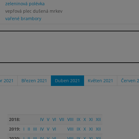
zeleninová polévka
vepřová plec dušená mrkev
vařené brambory
r 2021
Březen 2021
Duben 2021
Květen 2021
Červen 
2018:
IV
V
VI
VII
VIII
IX
X
XI
XII
2019:
I
II
III
IV
V
VI
VIII
IX
X
XI
XII
2020:
I
II
III
IV
V
VI
VIII
IX
X
XI
XII