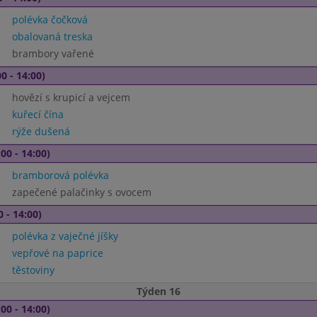
polévka čočková
obalovaná treska
brambory vařené
0 - 14:00)
hovězí s krupicí a vejcem
kuřecí čína
rýže dušená
00 - 14:00)
bramborová polévka
zapečené palačinky s ovocem
0 - 14:00)
polévka z vaječné jíšky
vepřové na paprice
těstoviny
Týden 16
00 - 14:00)