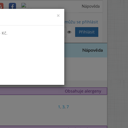
Nápověda
Close
×
Nemůžu se přihlásit
 Kč.
Nápověda
2021
Obsahuje alergeny
1
,
3
,
7