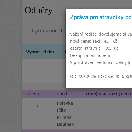
Odběry
Zpráva pro strávníky od 
Gymnázium Františka Palackého, Neratovic
Vážení rodiče, dovolujeme si Vá
nová cena: žáci - 42,- Kč
ostatní strávníci - 80,- Kč
Vybrat jídelnu
Jídelní lístek
Historie
Kon
Děkuji za pochopení
S pozdravem vedoucí jídelny Ji
Úno
OD 22.6.2026-DO 25.6.2026 B
Menu
Chod
Úterý 6. 4. 2021 (11:00 
Polévka
1
Jídlo
Příloha
Doplněk