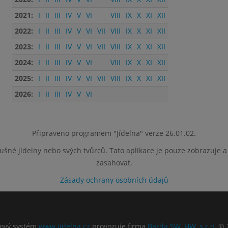
2021:
I
II
III
IV
V
VI
VIII
IX
X
XI
XII
2022:
I
II
III
IV
V
VI
VII
VIII
IX
X
XI
XII
2023:
I
II
III
IV
V
VI
VII
VIII
IX
X
XI
XII
2024:
I
II
III
IV
V
VI
VIII
IX
X
XI
XII
2025:
I
II
III
IV
V
VI
VII
VIII
IX
X
XI
XII
2026:
I
II
III
IV
V
VI
Připraveno programem "Jídelna" verze 26.01.02.
lušné jídelny nebo svých tvůrců. Tato aplikace je pouze zobrazuje 
zasahovat.
Zásady ochrany osobních údajů
ový systém
www.jidelna.cz
provozuje firma
Barda SW, HW, s.r.o.
© 2