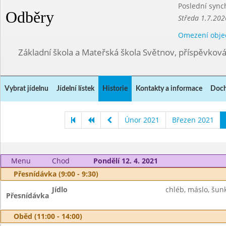
Poslední sync
Odběry
Středa 1.7.202
Omezení obje
Základní škola a Mateřská škola Světnov, příspěvkov
Vybrat jídelnu
Jídelní lístek
Historie
Kontakty a informace
Doch
Únor 2021
Březen 2021
Menu
Chod
Pondělí 12. 4. 2021
Přesnídávka (9:00 - 9:30)
Jídlo
chléb, máslo, šunk
Přesnídávka
Oběd (11:00 - 14:00)