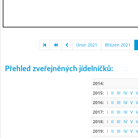
Únor 2021
Březen 2021
Přehled zveřejněných jídelníčků:
2014:
2015:
I
II
III
IV
V
V
2016:
I
II
III
IV
V
V
2017:
I
II
III
IV
V
V
2018:
I
II
III
IV
V
V
2019:
I
II
III
IV
V
V