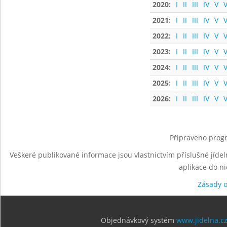
2020:
I
II
III
IV
V
V
2021:
I
II
III
IV
V
V
2022:
I
II
III
IV
V
V
2023:
I
II
III
IV
V
V
2024:
I
II
III
IV
V
V
2025:
I
II
III
IV
V
V
2026:
I
II
III
IV
V
V
Připraveno progr
Veškeré publikované informace jsou vlastnictvím příslušné jídel
aplikace do n
Zásady 
Objednávkový systém
www.jidelna.c