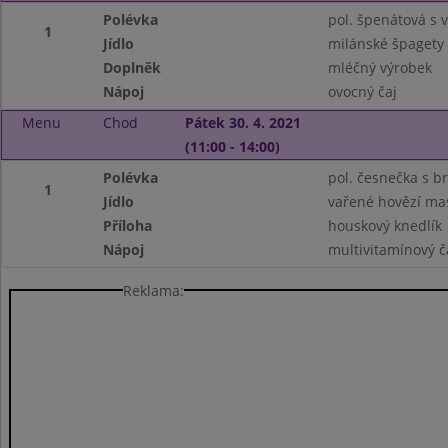
Polévka
pol. špenátová s v
1
Jídlo
milánské špagety
Doplněk
mléčný výrobek
Nápoj
ovocný čaj
Menu
Chod
Pátek 30. 4. 2021
(11:00 - 14:00)
Polévka
pol. česnečka s 
1
Jídlo
vařené hovězí ma
Příloha
houskový knedlík
Nápoj
multivitamínový č
Reklama: