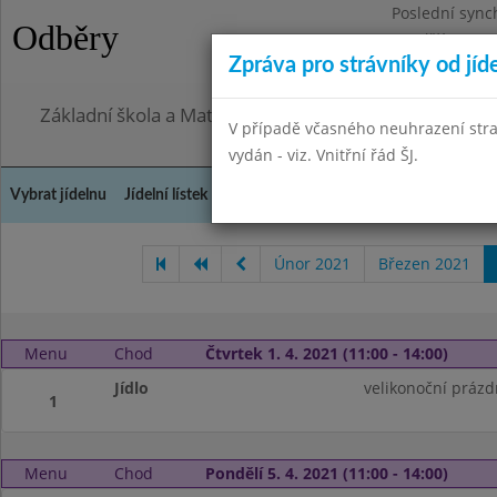
Poslední sync
Odběry
Pondělí 27.7.2
Zpráva pro strávníky od jíd
Omezení obje
Základní škola a Mateřská škola, Praha 4, Ohradní 49
V případě včasného neuhrazení str
vydán - viz. Vnitřní řád ŠJ.
Vybrat jídelnu
Jídelní lístek
Historie
Kontakty a informace
Doch
Únor 2021
Březen 2021
Menu
Chod
Čtvrtek 1. 4. 2021 (11:00 - 14:00)
Jídlo
velikonoční prázd
1
Menu
Chod
Pondělí 5. 4. 2021 (11:00 - 14:00)