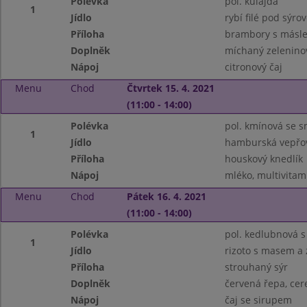
Polévka
pol. kulajda
1
Jídlo
rybí filé pod sýro
Příloha
brambory s másl
Doplněk
míchaný zeleninov
Nápoj
citronový čaj
Menu
Chod
Čtvrtek 15. 4. 2021
(11:00 - 14:00)
Polévka
pol. kmínová se
1
Jídlo
hamburská vepřov
Příloha
houskový knedlík
Nápoj
mléko, multivitam
Menu
Chod
Pátek 16. 4. 2021
(11:00 - 14:00)
Polévka
pol. kedlubnová 
1
Jídlo
rizoto s masem a 
Příloha
strouhaný sýr
Doplněk
červená řepa, cer
Nápoj
čaj se sirupem