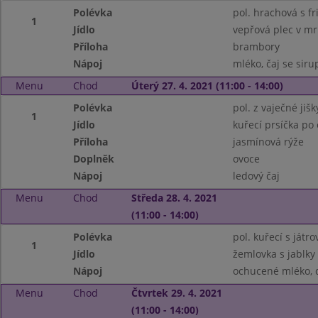
Polévka
pol. hrachová s f
1
Jídlo
vepřová plec v mr
Příloha
brambory
Nápoj
mléko, čaj se sir
Menu
Chod
Úterý 27. 4. 2021 (11:00 - 14:00)
Polévka
pol. z vaječné jiš
1
Jídlo
kuřecí prsíčka po
Příloha
jasmínová rýže
Doplněk
ovoce
Nápoj
ledový čaj
Menu
Chod
Středa 28. 4. 2021
(11:00 - 14:00)
Polévka
pol. kuřecí s játr
1
Jídlo
žemlovka s jablky
Nápoj
ochucené mléko, 
Menu
Chod
Čtvrtek 29. 4. 2021
(11:00 - 14:00)