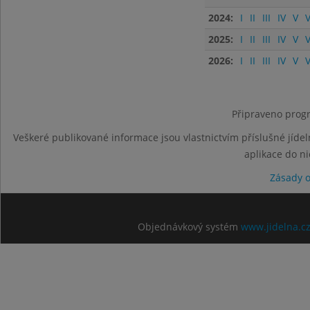
2024:
I
II
III
IV
V
V
2025:
I
II
III
IV
V
V
2026:
I
II
III
IV
V
V
Připraveno progr
Veškeré publikované informace jsou vlastnictvím příslušné jídel
aplikace do n
Zásady 
Objednávkový systém
www.jidelna.c