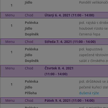
Jídlo
Pondělí velikonoč
1
Menu
Chod
Úterý 6. 4. 2021 (11:00 - 14:00)
Polévka
pol. rajská s dro
1
Jídlo
houbové rizoto se
Doplněk
červená řepa
Menu
Chod
Středa 7. 4. 2021 (11:00 - 14:00)
Polévka
pol. kapustová
1
Jídlo
zapečené těstovi
Doplněk
salát z čínského ze
Menu
Chod
Čtvrtek 8. 4. 2021
(11:00 - 14:00)
Polévka
pol. drůbková se 
1
Jídlo
pečené kuřecí st
Příloha
dušená rýže
Menu
Chod
Pátek 9. 4. 2021 (11:00 - 14:00)
Polévka
pol. z mletého m