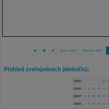
Únor 2021
Březen 2021
Přehled zveřejněných jídelníčků:
2005:
V
V
2006:
I
II
III
IV
V
V
2007:
I
II
III
IV
V
V
2008:
I
II
III
IV
V
V