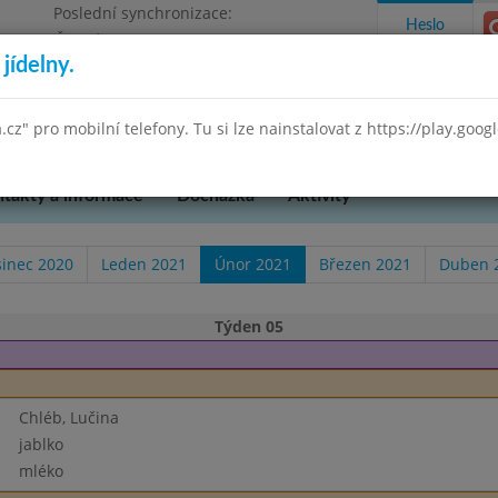
Poslední synchronizace:
Heslo
Čtvrtek 23.10.2025 10:51
jídelny.
očepská 90, příspěvková organizace DEMO
a.cz" pro mobilní telefony. Tu si lze nainstalovat z https://play.goo
takty a informace
Docházka
Aktivity
sinec 2020
Leden 2021
Únor 2021
Březen 2021
Duben 
Týden 05
Chléb, Lučina
jablko
mléko