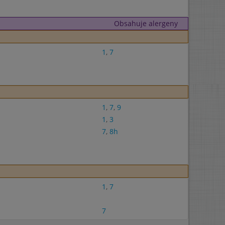
Obsahuje alergeny
1
,
7
1
,
7
,
9
1
,
3
7
,
8h
1
,
7
7