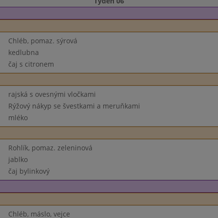
Týden 06
Chléb, pomaz. sýrová
kedlubna
čaj s citronem
rajská s ovesnými vločkami
Rýžový nákyp se švestkami a meruňkami
mléko
Rohlík, pomaz. zeleninová
jablko
čaj bylinkový
Chléb, máslo, vejce