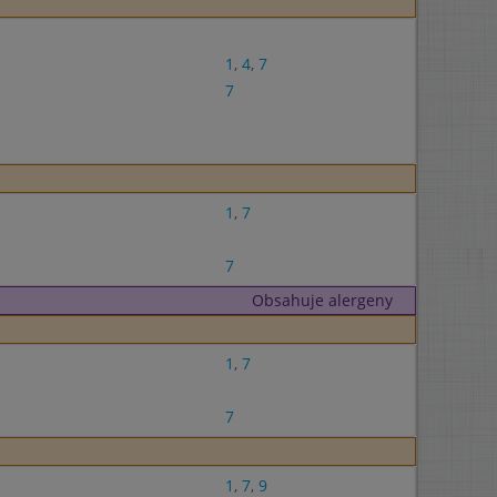
1
,
4
,
7
7
1
,
7
7
Obsahuje alergeny
1
,
7
7
1
,
7
,
9