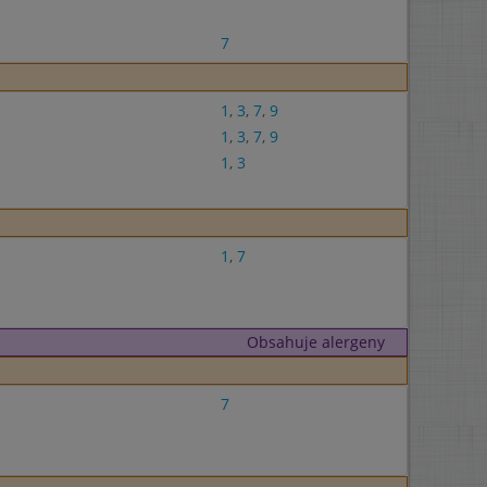
7
1
,
3
,
7
,
9
1
,
3
,
7
,
9
1
,
3
1
,
7
Obsahuje alergeny
7