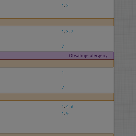
1
,
3
1
,
3
,
7
7
Obsahuje alergeny
1
7
1
,
4
,
9
1
,
9