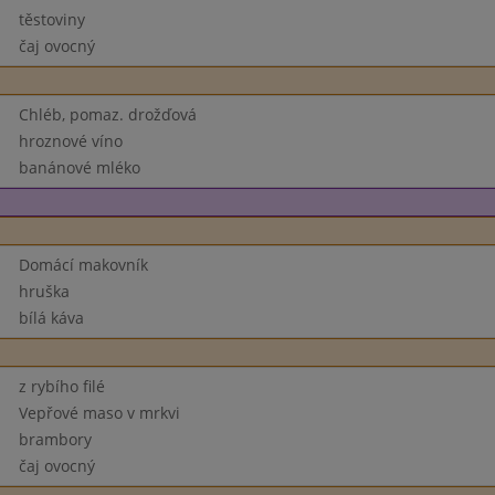
těstoviny
čaj ovocný
Chléb, pomaz. drožďová
hroznové víno
banánové mléko
Domácí makovník
hruška
bílá káva
z rybího filé
Vepřové maso v mrkvi
brambory
čaj ovocný