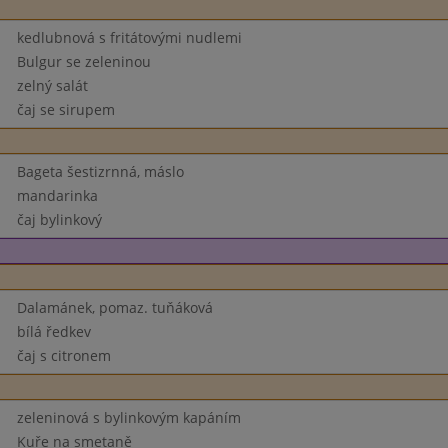
kedlubnová s fritátovými nudlemi
Bulgur se zeleninou
zelný salát
čaj se sirupem
Bageta šestizrnná, máslo
mandarinka
čaj bylinkový
Dalamánek, pomaz. tuňáková
bílá ředkev
čaj s citronem
zeleninová s bylinkovým kapáním
Kuře na smetaně