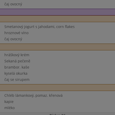
čaj ovocný
Smetanový jogurt s jahodami, corn flakes
hroznové víno
čaj ovocný
hráškový krém
Sekaná pečeně
brambor. kaše
kyselá okurka
čaj se sirupem
Chléb lámankový, pomaz. křenová
kapie
mléko