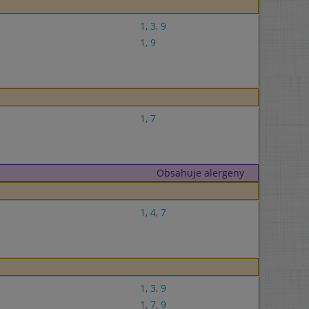
1
,
3
,
9
1
,
9
1
,
7
Obsahuje alergeny
1
,
4
,
7
1
,
3
,
9
1
,
7
,
9