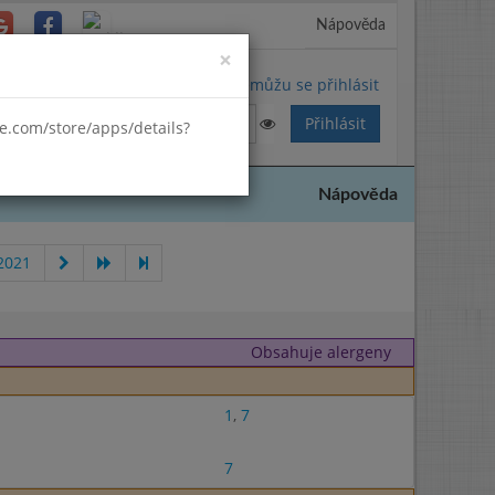
Nápověda
Close
×
Nemůžu se přihlásit
gle.com/store/apps/details?
Nápověda
2021
Obsahuje alergeny
1
,
7
7