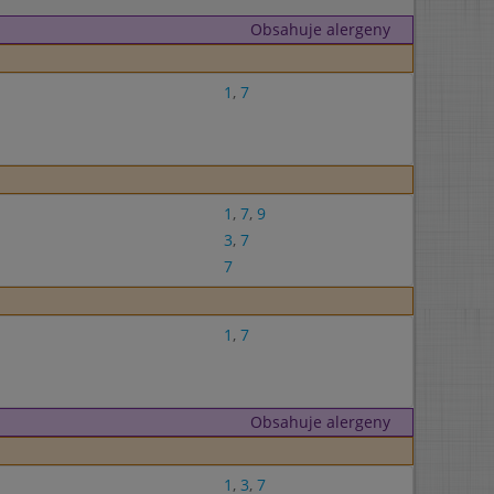
Obsahuje alergeny
1
,
7
1
,
7
,
9
3
,
7
7
1
,
7
Obsahuje alergeny
1
,
3
,
7