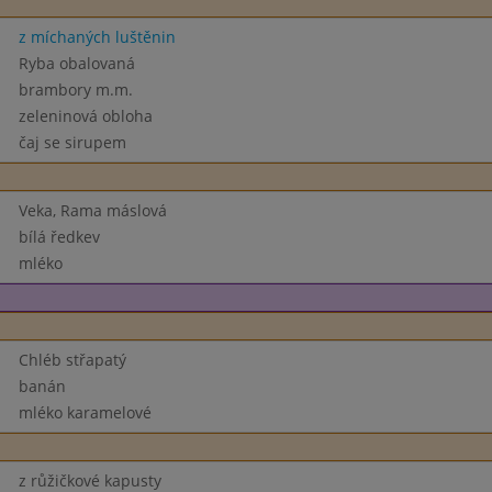
z míchaných luštěnin
Ryba obalovaná
brambory m.m.
zeleninová obloha
čaj se sirupem
Veka, Rama máslová
bílá ředkev
mléko
Chléb střapatý
banán
mléko karamelové
z růžičkové kapusty