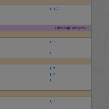
1
,
3
,
7
Obsahuje alergeny
1
,
7
7
3
,
7
1
,
7
1
1
,
7