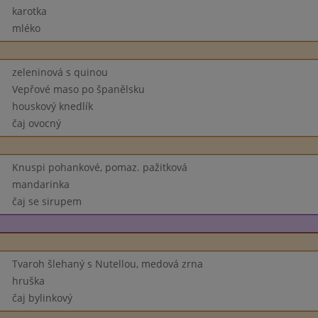
karotka
mléko
zeleninová s quinou
Vepřové maso po španělsku
houskový knedlík
čaj ovocný
Knuspi pohankové, pomaz. pažitková
mandarinka
čaj se sirupem
Tvaroh šlehaný s Nutellou, medová zrna
hruška
čaj bylinkový