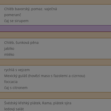
Chléb bavorský, pomaz. vaječná
pomeranč
čaj se sirupem
Chléb, šunková pěna
jablko
mléko
rychlá s vejcem
Mexický guláš (hovězí maso s fazolemi a cizrnou)
foccacia
čaj s citronem
Švédský křehký plátek, Rama, plátek sýra
ledový salát