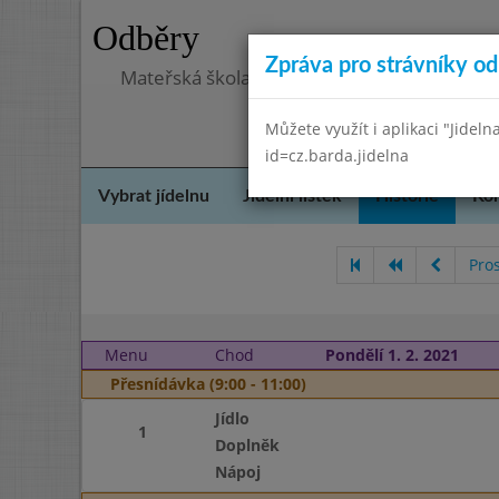
Odběry
Zpráva pro strávníky od 
Mateřská škola, Praha 5 - Hlubočepy, Hlub
Můžete využít i aplikaci "Jideln
id=cz.barda.jidelna
Vybrat jídelnu
Jídelní lístek
Historie
Kon
Pro
Menu
Chod
Pondělí 1. 2. 2021
Přesnídávka (9:00 - 11:00)
Jídlo
1
Doplněk
Nápoj