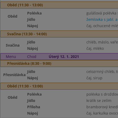
Oběd (11:30 - 13:00)
Polévka
gulášová polévka
Oběd
Jídlo
žemlovka s jabl. a
Nápoj
čaj, ochucené ml
Svačina (13:30 - 14:00)
Jídlo
chléb, máslo, vaře
Svačina
Nápoj
čaj, mléko
Menu
Chod
Úterý 12. 1. 2021
Přesnídávka (8:30 - 9:00)
Jídlo
celozrnný chléb, 
Přesnídávka
Nápoj
čaj, sirup
Oběd (11:30 - 13:00)
Polévka
polévka s drožďov
Oběd
Jídlo
králík se zelím
Příloha
bramborový knedl
Nápoj
čaj, karkulka ovo