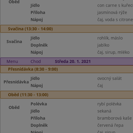
Oběd
Jídlo
con carne s kuře
Příloha
jasmínová rýže
Nápoj
čaj, voda s citron
Svačina (13:30 - 14:00)
Jídlo
rohlík, máslo
Svačina
Doplněk
jablko
Nápoj
čaj, sirup, mléko
Menu
Chod
Středa 20. 1. 2021
Přesnídávka (8:30 - 9:00)
Jídlo
ovocný salát
Přesnídávka
Nápoj
čaj
Oběd (11:30 - 13:00)
Polévka
rybí polévka
Oběd
Jídlo
sekaná
Příloha
bramborová kaše
Doplněk
červená řepa
Nápoj
čaj, sirup