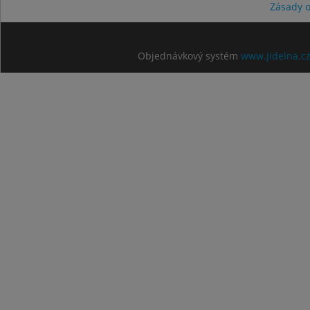
Zásady 
Objednávkový systém
www.jidelna.c