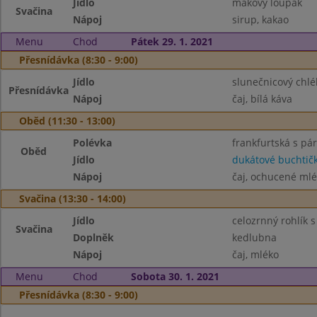
Jídlo
makový loupák
Svačina
Nápoj
sirup, kakao
Menu
Chod
Pátek 29. 1. 2021
Přesnídávka (8:30 - 9:00)
Jídlo
slunečnicový chlé
Přesnídávka
Nápoj
čaj, bílá káva
Oběd (11:30 - 13:00)
Polévka
frankfurtská s pá
Oběd
Jídlo
dukátové buchtič
Nápoj
čaj, ochucené ml
Svačina (13:30 - 14:00)
Jídlo
celozrnný rohlík 
Svačina
Doplněk
kedlubna
Nápoj
čaj, mléko
Menu
Chod
Sobota 30. 1. 2021
Přesnídávka (8:30 - 9:00)