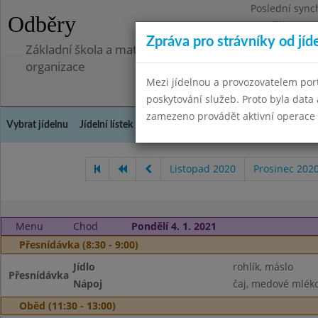
Poslední sync
Odběry
Pondělí 7.7.20
Zpráva pro strávníky od jíd
Základní škola a mateřská škola Libá, okres Cheb, př
organizace
Mezi jídelnou a provozovatelem por
poskytování služeb. Proto byla dat
zamezeno provádět aktivní operace (
Vybrat jídelnu
Jídelní lístek
Historie
Kontakty a informace
Doch
Listopad 2020
Prosinec 202
Menu
Chod
Pondělí 4. 1. 2021
Přesnídávka (8:30 - 9:00)
Jídlo
rohlík, máslo
Přesnídávka
Nápoj
čaj, medové mlék
Oběd (11:30 - 13:00)