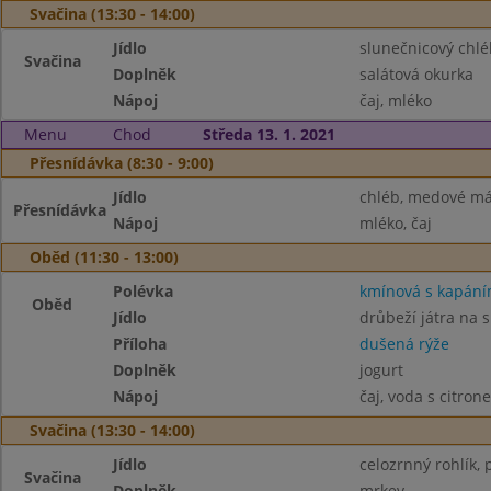
Svačina (13:30 - 14:00)
Jídlo
slunečnicový chl
Svačina
Doplněk
salátová okurka
Nápoj
čaj, mléko
Menu
Chod
Středa 13. 1. 2021
Přesnídávka (8:30 - 9:00)
Jídlo
chléb, medové má
Přesnídávka
Nápoj
mléko, čaj
Oběd (11:30 - 13:00)
Polévka
kmínová s kapán
Oběd
Jídlo
drůbeží játra na 
Příloha
dušená rýže
Doplněk
jogurt
Nápoj
čaj, voda s citron
Svačina (13:30 - 14:00)
Jídlo
celozrnný rohlík,
Svačina
Doplněk
mrkev