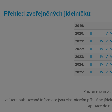
Přehled zveřejněných jídelníčků:
2019:
2020:
I
II
III
V
V
2021:
I
II
III
IV
V
V
2022:
I
II
III
IV
V
V
2023:
I
II
III
IV
V
V
2024:
I
II
III
IV
V
V
2025:
I
II
III
IV
V
V
Připraveno progr
Veškeré publikované informace jsou vlastnictvím příslušné jídel
aplikace do n