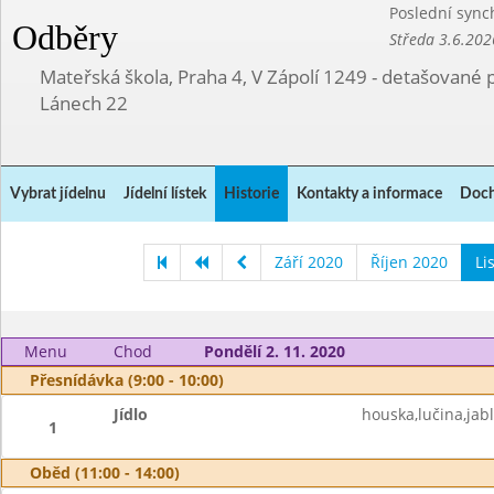
Poslední sync
Odběry
Středa 3.6.202
Mateřská škola, Praha 4, V Zápolí 1249 - detašované 
Lánech 22
Vybrat jídelnu
Jídelní lístek
Historie
Kontakty a informace
Doch
Září 2020
Říjen 2020
Li
Menu
Chod
Pondělí 2. 11. 2020
Přesnídávka (9:00 - 10:00)
Jídlo
houska,lučina,jab
1
Oběd (11:00 - 14:00)