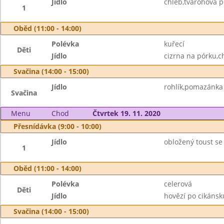
Jídlo
chléb,tvarohová 
1
Oběd (11:00 - 14:00)
Polévka
kuřecí
Děti
Jídlo
cizrna na pórku,ch
Svačina (14:00 - 15:00)
Jídlo
rohlík,pomazánka 
Svačina
Menu
Chod
Čtvrtek 19. 11. 2020
Přesnídávka (9:00 - 10:00)
Jídlo
obložený toust se
1
Oběd (11:00 - 14:00)
Polévka
celerová
Děti
Jídlo
hovězí po cikánsku
Svačina (14:00 - 15:00)