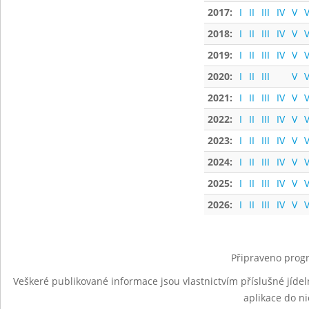
2017:
I
II
III
IV
V
V
2018:
I
II
III
IV
V
V
2019:
I
II
III
IV
V
V
2020:
I
II
III
V
V
2021:
I
II
III
IV
V
V
2022:
I
II
III
IV
V
V
2023:
I
II
III
IV
V
V
2024:
I
II
III
IV
V
V
2025:
I
II
III
IV
V
V
2026:
I
II
III
IV
V
V
Připraveno progr
Veškeré publikované informace jsou vlastnictvím příslušné jídel
aplikace do n