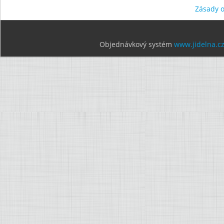
Zásady 
Objednávkový systém
www.jidelna.c