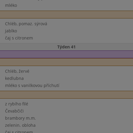
mléko
Chléb, pomaz. sýrová
jablko
čaj s citronem
Týden 41
Chléb, žervé
kedlubna
mléko s vanilkovou příchutí
z rybího filé
Čevabčiči
brambory m.m.
zelenin. obloha
čaj s citronem