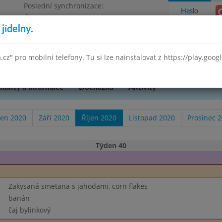
Poslední synchronizace:
Heslo
Čtvrtek 23.10.2025 10:51
jídelny.
očepská 90, příspěvková organizace DEMO
a.cz" pro mobilní telefony. Tu si lze nainstalovat z https://play.goo
takty a informace
Docházka
Aktivity
en 2020
Září 2020
Říjen 2020
Listopad 2020
Prosinec 
Týden 40
Zakysaná smetana s jahodami, corn flakes
banán
čaj bylinkový