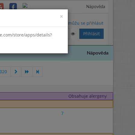
Nápověda
Close
×
Nemůžu se přihlásit
gle.com/store/apps/details?
Nápověda
2020
Obsahuje alergeny
7