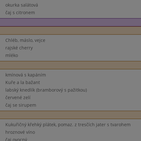
okurka salátová
čaj s citronem
Chléb, máslo, vejce
rajské cherry
mléko
kmínová s kapáním
Kuře a la bažant
labský knedlík (bramborový s pažitkou)
červené zelí
čaj se sirupem
Kukuřičný křehký plátek, pomaz. z tresčích jater s tvarohem
hroznové víno
čaj ovocný