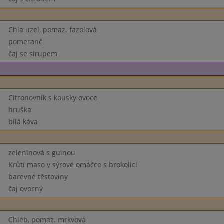
Chia uzel, pomaz. fazolová
pomeranč
čaj se sirupem
Citronovník s kousky ovoce
hruška
bílá káva
zeleninová s guinou
Krůtí maso v sýrové omáčce s brokolicí
barevné těstoviny
čaj ovocný
Chléb, pomaz. mrkvová