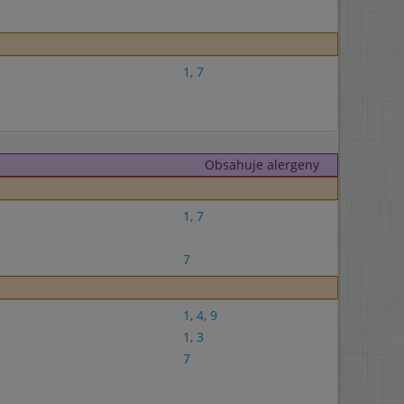
1
,
7
Obsahuje alergeny
1
,
7
7
1
,
4
,
9
1
,
3
7