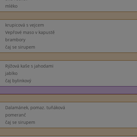
mléko
krupicová s vejcem
Vepřové maso v kapustě
brambory
čaj se sirupem
Rýžová kaše s jahodami
jablko
čaj bylinkový
Dalamánek, pomaz. tuňáková
pomeranč
čaj se sirupem