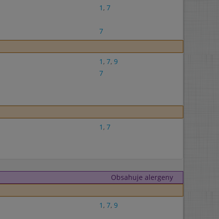
1
,
7
7
1
,
7
,
9
7
1
,
7
Obsahuje alergeny
1
,
7
,
9