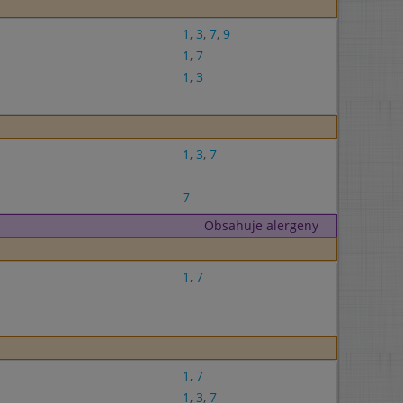
1
,
3
,
7
,
9
1
,
7
1
,
3
1
,
3
,
7
7
Obsahuje alergeny
1
,
7
1
,
7
1
,
3
,
7