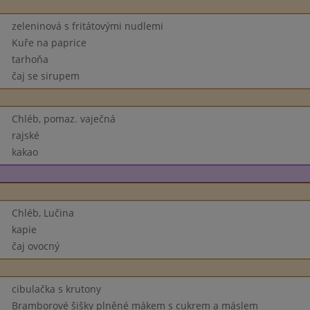
zeleninová s fritátovými nudlemi
Kuře na paprice
tarhoňa
čaj se sirupem
Chléb, pomaz. vaječná
rajské
kakao
Chléb, Lučina
kapie
čaj ovocný
cibulačka s krutony
Bramborové šišky plněné mákem s cukrem a máslem