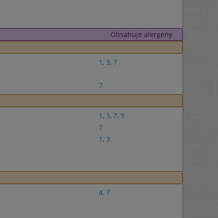
Obsahuje alergeny
1
,
3
,
7
7
1
,
3
,
7
,
9
7
1
,
3
4
,
7