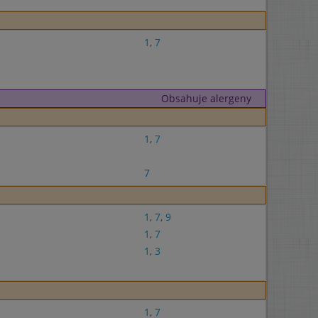
1
,
7
Obsahuje alergeny
1
,
7
7
1
,
7
,
9
1
,
7
1
,
3
1
,
7