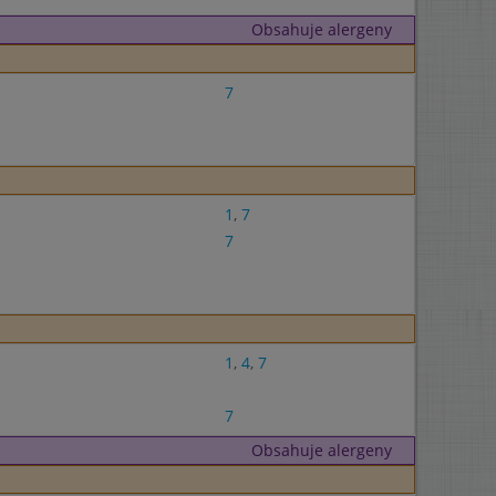
Obsahuje alergeny
7
1
,
7
7
1
,
4
,
7
7
Obsahuje alergeny