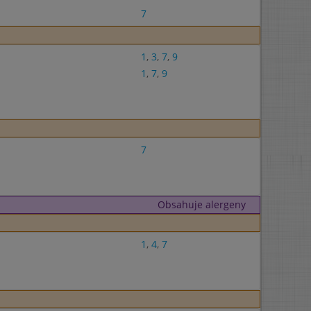
7
1
,
3
,
7
,
9
1
,
7
,
9
7
Obsahuje alergeny
1
,
4
,
7