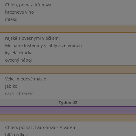
Chléb, pomaz. křenová
hroznové víno
mléko
rajská s ovesnými vločkami
Míchané luštěniny s jáhly a zeleninou
kyselá okurka
ovocný nápoj
Veka, medové máslo
jablko
čaj s citronem
Týden 42
Chléb, pomaz. tvarohová s Ajvarem
bílá ředkev