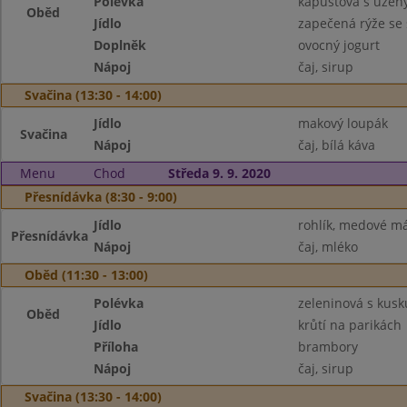
Polévka
kapustová s uze
Oběd
Jídlo
zapečená rýže se
Doplněk
ovocný jogurt
Nápoj
čaj, sirup
Svačina (13:30 - 14:00)
Jídlo
makový loupák
Svačina
Nápoj
čaj, bílá káva
Menu
Chod
Středa 9. 9. 2020
Přesnídávka (8:30 - 9:00)
Jídlo
rohlík, medové m
Přesnídávka
Nápoj
čaj, mléko
Oběd (11:30 - 13:00)
Polévka
zeleninová s kus
Oběd
Jídlo
krůtí na parikách
Příloha
brambory
Nápoj
čaj, sirup
Svačina (13:30 - 14:00)