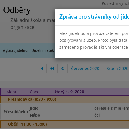
Poslední sync
Odběry
Pondělí 7.7.20
Zpráva pro strávníky od jíd
Základní škola a mateřská škola Libá, okres Cheb, př
organizace
Mezi jídelnou a provozovatelem por
poskytování služeb. Proto byla dat
zamezeno provádět aktivní operace (
Vybrat jídelnu
Jídelní lístek
Historie
Kontakty a informace
Doch
Červenec 2020
Srpen 2020
Menu
Chod
Úterý 1. 9. 2020
Přesnídávka (8:30 - 9:00)
Jídlo
cereálie s mléke
Přesnídávka
Nápoj
čaj
Oběd (11:30 - 13:00)