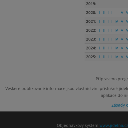
2019:
2020:
I
II
III
V
V
2021:
I
II
III
IV
V
V
2022:
I
II
III
IV
V
V
2023:
I
II
III
IV
V
V
2024:
I
II
III
IV
V
V
2025:
I
II
III
IV
V
V
Připraveno progr
Veškeré publikované informace jsou vlastnictvím příslušné jídel
aplikace do n
Zásady 
Objednávkový systém
www.jidelna.c