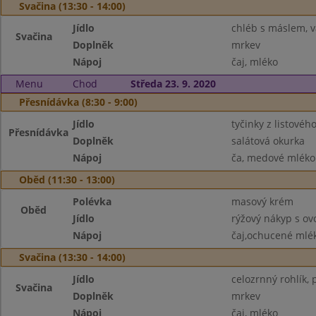
Svačina (13:30 - 14:00)
Jídlo
chléb s máslem, v
Svačina
Doplněk
mrkev
Nápoj
čaj, mléko
Menu
Chod
Středa 23. 9. 2020
Přesnídávka (8:30 - 9:00)
Jídlo
tyčinky z listového
Přesnídávka
Doplněk
salátová okurka
Nápoj
ča, medové mléko
Oběd (11:30 - 13:00)
Polévka
masový krém
Oběd
Jídlo
rýžový nákyp s o
Nápoj
čaj,ochucené mlé
Svačina (13:30 - 14:00)
Jídlo
celozrnný rohlík
Svačina
Doplněk
mrkev
Nápoj
čaj, mléko