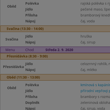
Polévka
rajská polévka s r
Oběd
Jídlo
pečené maso, špe
Příloha
bramborový knedl
Nápoj
čaj, voda
Svačina (13:30 - 14:00)
Jídlo
hruška
Svačina
Nápoj
čaj, sirup
Menu
Chod
Středa 2. 9. 2020
Přesnídávka (8:30 - 9:00)
Jídlo
celozrnný rohlík, 
Přesnídávka
Nápoj
čaj, mléko
Oběd (11:30 - 13:00)
Polévka
kmínová s kapán
Oběd
Jídlo
přírodní vepřový 
Příloha
brambory s rozm
Doplněk
zeleninová obloh
Nápoj
čaj, sirup, voda