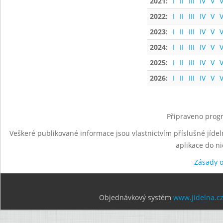
2021:
I
II
III
IV
V
V
2022:
I
II
III
IV
V
V
2023:
I
II
III
IV
V
V
2024:
I
II
III
IV
V
V
2025:
I
II
III
IV
V
V
2026:
I
II
III
IV
V
V
Připraveno progr
Veškeré publikované informace jsou vlastnictvím příslušné jídel
aplikace do n
Zásady 
Objednávkový systém
www.jidelna.c