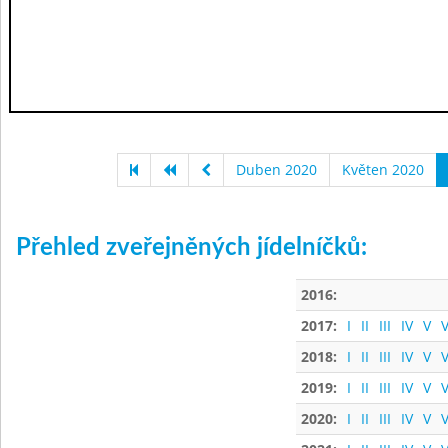
Duben 2020
Květen 2020
Přehled zveřejněných jídelníčků:
2016:
2017:
I
II
III
IV
V
V
2018:
I
II
III
IV
V
V
2019:
I
II
III
IV
V
V
2020:
I
II
III
IV
V
V