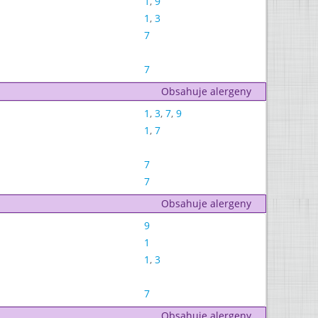
1
,
9
1
,
3
7
7
Obsahuje alergeny
1
,
3
,
7
,
9
1
,
7
7
7
Obsahuje alergeny
9
1
1
,
3
7
Obsahuje alergeny