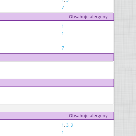
7
Obsahuje alergeny
1
1
7
Obsahuje alergeny
1
,
3
,
9
1