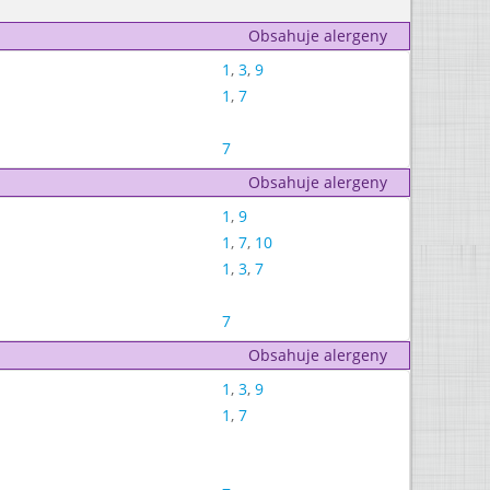
Obsahuje alergeny
1
,
3
,
9
1
,
7
7
Obsahuje alergeny
1
,
9
1
,
7
,
10
1
,
3
,
7
7
Obsahuje alergeny
1
,
3
,
9
1
,
7