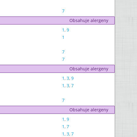
7
Obsahuje alergeny
1
,
9
1
7
7
Obsahuje alergeny
1
,
3
,
9
1
,
3
,
7
7
Obsahuje alergeny
1
,
9
1
,
7
1
,
3
,
7