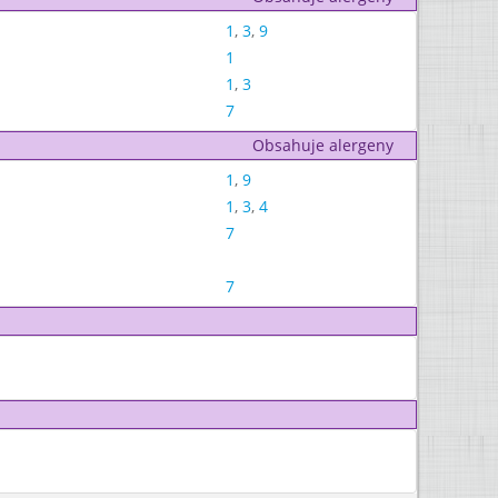
1
,
3
,
9
1
1
,
3
7
Obsahuje alergeny
1
,
9
1
,
3
,
4
7
7