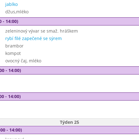
jablko
džus,mléko
0 - 14:00)
zeleninový vývar se smaž. hráškem
rybí filé zapečené se sýrem
brambor
kompot
ovocný čaj, mléko
00 - 14:00)
00 - 14:00)
Týden 25
00 - 14:00)