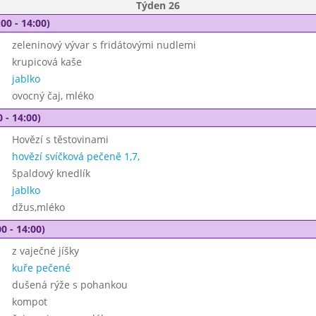
Týden 26
00 - 14:00)
zeleninový vývar s fridátovými nudlemi
krupicová kaše
jablko
ovocný čaj, mléko
 - 14:00)
Hovězí s těstovinami
hovězí svíčková pečeně 1,7,
špaldový knedlík
jablko
džus,mléko
0 - 14:00)
z vaječné jíšky
kuře pečené
dušená rýže s pohankou
kompot