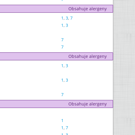
Obsahuje alergeny
1
,
3
,
7
1
,
3
7
7
Obsahuje alergeny
1
,
3
1
,
3
7
Obsahuje alergeny
1
1
,
7
1
,
3