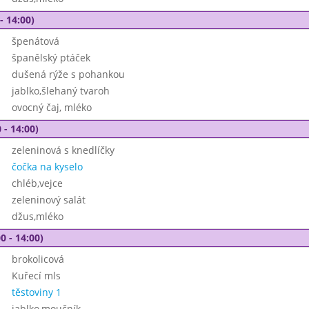
- 14:00)
špenátová
španělský ptáček
dušená rýže s pohankou
jablko,šlehaný tvaroh
ovocný čaj, mléko
 - 14:00)
zeleninová s knedlíčky
čočka na kyselo
chléb,vejce
zeleninový salát
džus,mléko
0 - 14:00)
brokolicová
Kuřecí mls
těstoviny 1
jablko,moučník