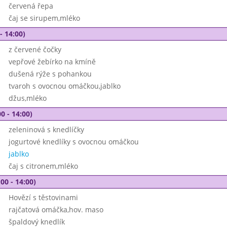
červená řepa
čaj se sirupem,mléko
- 14:00)
z červené čočky
vepřové žebírko na kmíně
dušená rýže s pohankou
tvaroh s ovocnou omáčkou,jablko
džus,mléko
0 - 14:00)
zeleninová s knedlíčky
jogurtové knedlíky s ovocnou omáčkou
jablko
čaj s citronem,mléko
00 - 14:00)
Hovězí s těstovinami
rajčatová omáčka,hov. maso
špaldový knedlík