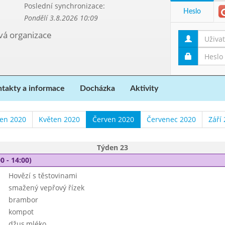
Poslední synchronizace:
Heslo
Pondělí 3.8.2026 10:09
ová organizace
takty a informace
Docházka
Aktivity
en 2020
Květen 2020
Červen 2020
Červenec 2020
Září
Týden 23
0 - 14:00)
Hovězí s těstovinami
smažený vepřový řízek
brambor
kompot
džus,mléko