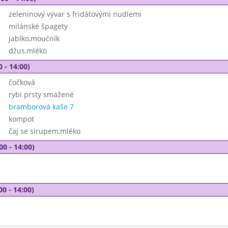
zeleninový vývar s fridátovými nudlemi
milánské špagety
jablko,moučník
džus,mléko
0 - 14:00)
čočková
rybí prsty smažené
bramborová kaše 7
kompot
čaj se sirupem,mléko
00 - 14:00)
00 - 14:00)