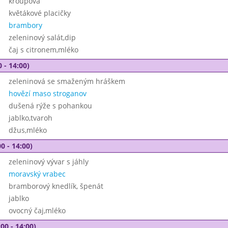
kroupová
květákové placičky
brambory
zeleninový salát,dip
čaj s citronem,mléko
 - 14:00)
zeleninová se smaženým hráškem
hovězí maso stroganov
dušená rýže s pohankou
jablko,tvaroh
džus,mléko
0 - 14:00)
zeleninový vývar s jáhly
moravský vrabec
bramborový knedlík, špenát
jablko
ovocný čaj,mléko
00 - 14:00)