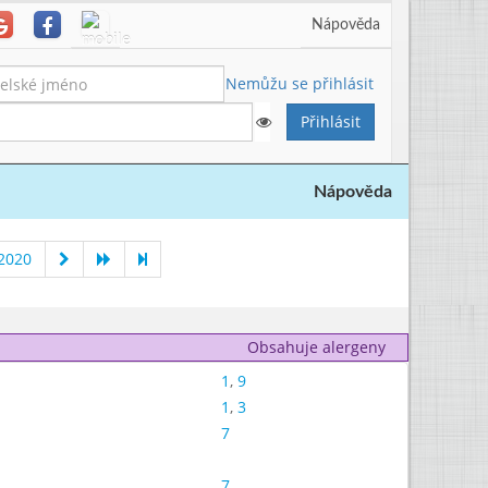
Nápověda
Nemůžu se přihlásit
Nápověda
 2020
Obsahuje alergeny
1
,
9
1
,
3
7
7