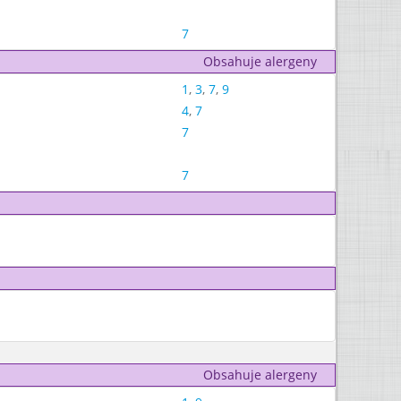
7
Obsahuje alergeny
1
,
3
,
7
,
9
4
,
7
7
7
Obsahuje alergeny