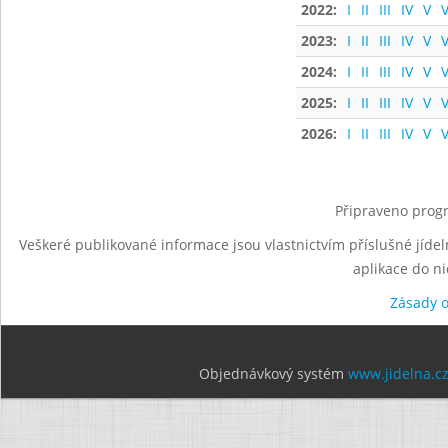
2022:
I
II
III
IV
V
V
2023:
I
II
III
IV
V
V
2024:
I
II
III
IV
V
V
2025:
I
II
III
IV
V
V
2026:
I
II
III
IV
V
V
Připraveno progr
Veškeré publikované informace jsou vlastnictvím příslušné jídel
aplikace do n
Zásady 
Objednávkový systém
www.jidelna.c