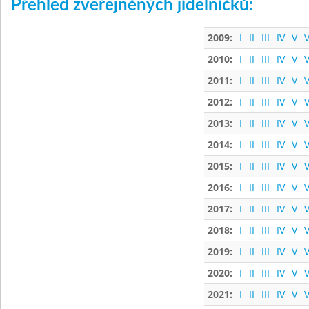
Přehled zveřejněných jídelníčků:
2009:
I
II
III
IV
V
V
2010:
I
II
III
IV
V
V
2011:
I
II
III
IV
V
V
2012:
I
II
III
IV
V
V
2013:
I
II
III
IV
V
V
2014:
I
II
III
IV
V
V
2015:
I
II
III
IV
V
V
2016:
I
II
III
IV
V
V
2017:
I
II
III
IV
V
V
2018:
I
II
III
IV
V
V
2019:
I
II
III
IV
V
V
2020:
I
II
III
IV
V
V
2021:
I
II
III
IV
V
V