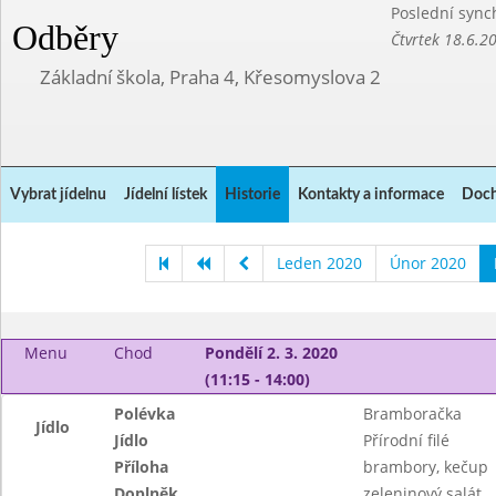
Poslední sync
Odběry
Čtvrtek 18.6.2
Základní škola, Praha 4, Křesomyslova 2
Vybrat jídelnu
Jídelní lístek
Historie
Kontakty a informace
Doch
Leden 2020
Únor 2020
Menu
Chod
Pondělí 2. 3. 2020
(11:15 - 14:00)
Polévka
Bramboračka
Jídlo
Jídlo
Přírodní filé
Příloha
brambory, kečup
Doplněk
zeleninový salát