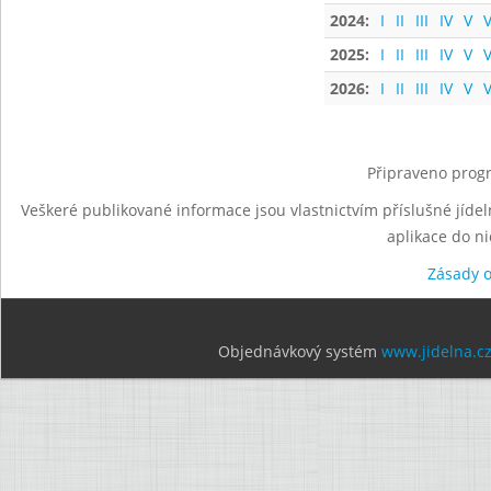
2024:
I
II
III
IV
V
V
2025:
I
II
III
IV
V
V
2026:
I
II
III
IV
V
V
Připraveno progr
Veškeré publikované informace jsou vlastnictvím příslušné jídel
aplikace do n
Zásady 
Objednávkový systém
www.jidelna.c