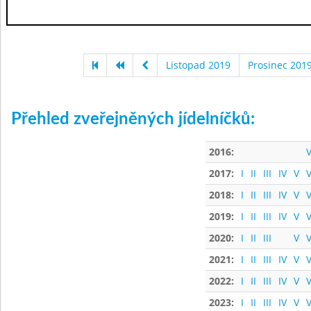
Listopad 2019
Prosinec 201
Přehled zveřejněných jídelníčků:
2016:
V
2017:
I
II
III
IV
V
V
2018:
I
II
III
IV
V
V
2019:
I
II
III
IV
V
V
2020:
I
II
III
V
V
2021:
I
II
III
IV
V
V
2022:
I
II
III
IV
V
V
2023:
I
II
III
IV
V
V