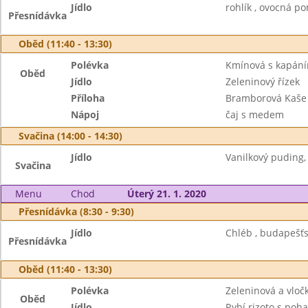
Jídlo
rohlík , ovocná p
Přesnídávka
Oběd (11:40 - 13:30)
Polévka
Kmínová s kapán
Oběd
Jídlo
Zeleninový řízek
Příloha
Bramborová Kaše
Nápoj
čaj s medem
Svačina (14:00 - 14:30)
Jídlo
Vanilkový puding, 
Svačina
Menu
Chod
Úterý 21. 1. 2020
Přesnídávka (8:30 - 9:30)
Jídlo
Chléb , budapešťs
Přesnídávka
Oběd (11:40 - 13:30)
Polévka
Zeleninová a vloč
Oběd
Jídlo
Rybí rizoto s poh