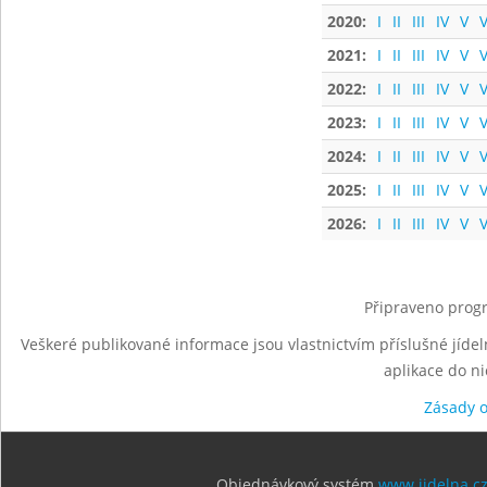
2020:
I
II
III
IV
V
V
2021:
I
II
III
IV
V
V
2022:
I
II
III
IV
V
V
2023:
I
II
III
IV
V
V
2024:
I
II
III
IV
V
V
2025:
I
II
III
IV
V
V
2026:
I
II
III
IV
V
V
Připraveno progr
Veškeré publikované informace jsou vlastnictvím příslušné jídel
aplikace do n
Zásady 
Objednávkový systém
www.jidelna.c