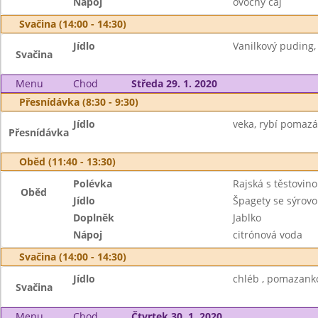
Nápoj
ovocný čaj
Svačina (14:00 - 14:30)
Jídlo
Vanilkový puding, 
Svačina
Menu
Chod
Středa 29. 1. 2020
Přesnídávka (8:30 - 9:30)
Jídlo
veka, rybí pomazán
Přesnídávka
Oběd (11:40 - 13:30)
Polévka
Rajská s těstovin
Oběd
Jídlo
Špagety se sýrov
Doplněk
Jablko
Nápoj
citrónová voda
Svačina (14:00 - 14:30)
Jídlo
chléb , pomazanko
Svačina
Menu
Chod
Čtvrtek 30. 1. 2020