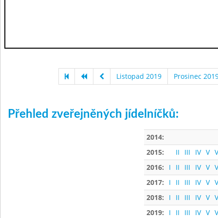
Listopad 2019
Prosinec 201
Přehled zveřejněných jídelníčků:
2014:
2015:
II
III
IV
V
V
2016:
I
II
III
IV
V
V
2017:
I
II
III
IV
V
V
2018:
I
II
III
IV
V
V
2019:
I
II
III
IV
V
V