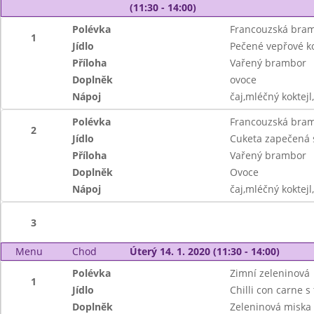
(11:30 - 14:00)
Polévka
Francouzská bra
1
Jídlo
Pečené vepřové ko
Příloha
Vařený brambor
Doplněk
ovoce
Nápoj
čaj,mléčný koktejl
Polévka
Francouzská bra
2
Jídlo
Cuketa zapečená 
Příloha
Vařený brambor
Doplněk
Ovoce
Nápoj
čaj,mléčný koktejl
3
Menu
Chod
Úterý 14. 1. 2020 (11:30 - 14:00)
Polévka
Zimní zeleninová
1
Jídlo
Chilli con carne s
Doplněk
Zeleninová miska