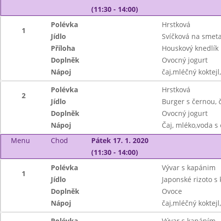
(11:30 - 14:00)
Polévka
Hrstková
1
Jídlo
Svíčková na smet
Příloha
Houskový knedlík
Doplněk
Ovocný jogurt
Nápoj
čaj,mléčný koktejl
Polévka
Hrstková
2
Jídlo
Burger s černou, 
Doplněk
Ovocný jogurt
Nápoj
Čaj, mléko,voda s
Menu
Chod
Pátek 17. 1. 2020
(11:30 - 14:00)
Polévka
Vývar s kapánim
1
Jídlo
Japonské rizoto 
Doplněk
Ovoce
Nápoj
čaj,mléčný koktejl
Polévka
Vývar s kapáním