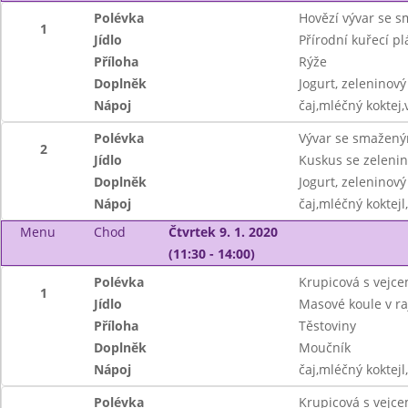
Polévka
Hovězí vývar se 
1
Jídlo
Přírodní kuřecí pl
Příloha
Rýže
Doplněk
Jogurt, zeleninový
Nápoj
čaj,mléčný koktej,
Polévka
Vývar se smažen
2
Jídlo
Kuskus se zeleni
Doplněk
Jogurt, zeleninový
Nápoj
čaj,mléčný koktejl
Menu
Chod
Čtvrtek 9. 1. 2020
(11:30 - 14:00)
Polévka
Krupicová s vejc
1
Jídlo
Masové koule v r
Příloha
Těstoviny
Doplněk
Moučník
Nápoj
čaj,mléčný koktejl
Polévka
Krupicová s vejc