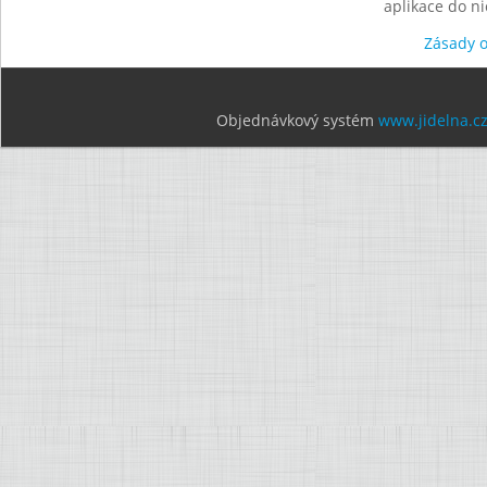
aplikace do n
Zásady 
Objednávkový systém
www.jidelna.c