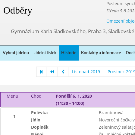
Poslední sync
Odběry
Středa 5.8.202
Omezení obje
Gymnázium Karla Sladkovského, Praha 3, Sladkovské
Vybrat jídelnu
Jídelní lístek
Historie
Kontakty a informace
Doch
Listopad 2019
Prosinec 201
Menu
Chod
Pondělí 6. 1. 2020
(11:30 - 14:00)
Polévka
Bramborová
1
Jídlo
Novoroční čočka,v
Doplněk
Zeleninový salát,j
Nápoj
čaj, mléčný koktej