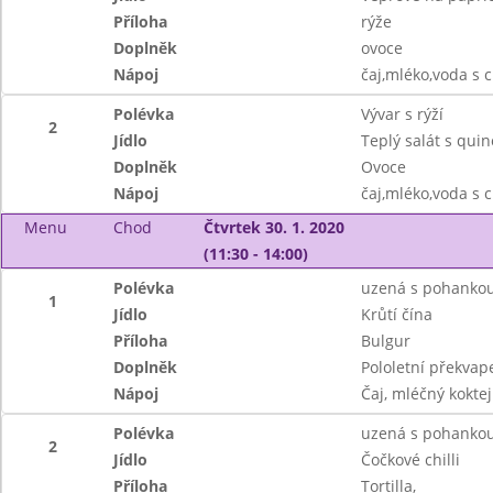
Příloha
rýže
Doplněk
ovoce
Nápoj
čaj,mléko,voda s 
Polévka
Vývar s rýží
2
Jídlo
Teplý salát s quin
Doplněk
Ovoce
Nápoj
čaj,mléko,voda s 
Menu
Chod
Čtvrtek 30. 1. 2020
(11:30 - 14:00)
Polévka
uzená s pohanko
1
Jídlo
Krůtí čína
Příloha
Bulgur
Doplněk
Pololetní překvap
Nápoj
Čaj, mléčný koktej
Polévka
uzená s pohanko
2
Jídlo
Čočkové chilli
Příloha
Tortilla,