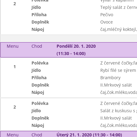
2
Jídlo
Teplý salát z čer
Příloha
Pečivo
Doplněk
Ovoce
Nápoj
čaj,mléčný koktejl
Menu
Chod
Pondělí 20. 1. 2020
(11:30 - 14:00)
Polévka
Z červené čočky,
1
Jídlo
Rybí filé se sýrem
Příloha
Brambory
Doplněk
II.Mrkvový salát
Nápoj
čaj,čok.mléko,vod
Polévka
Z červené čočky,
2
Jídlo
Salát z kuskusu s
Doplněk
II.Mrkvový salát
Nápoj
čaj,čok.mléko,vod
Menu
Chod
Úterý 21. 1. 2020 (11:30 - 14:00)