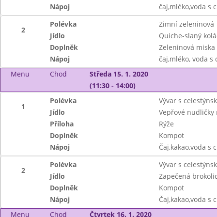
Nápoj
čaj,mléko,voda s 
Polévka
Zimní zeleninová
2
Jídlo
Quiche-slaný kol
Doplněk
Zeleninová miska
Nápoj
čaj,mléko, voda s
Menu
Chod
Středa 15. 1. 2020
(11:30 - 14:00)
Polévka
Vývar s celestýns
1
Jídlo
Vepřové nudličky 
Příloha
Rýže
Doplněk
Kompot
Nápoj
Čaj,kakao,voda s 
Polévka
Vývar s celestýns
2
Jídlo
Zapečená brokoli
Doplněk
Kompot
Nápoj
Čaj,kakao,voda s 
Menu
Chod
Čtvrtek 16. 1. 2020