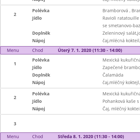
Polévka
Bramborová , Br
2
Jídlo
Ravioli ratatouill
se smetanovo-ba
Doplněk
Zeleninový salát,j
Nápoj
čaj,mlécná kokteil
Menu
Chod
Úterý 7. 1. 2020 (11:30 - 14:00)
Polévka
Mexická kukuřičná
1
Jídlo
Zapečené brambo
Doplněk
Čalamáda
Nápoj
čaj,mléčný koktejl
Polévka
Mexická kukuřičná
2
Jídlo
Pohanková kaše s
Nápoj
Čaj, mléčný koktei
3
Menu
Chod
Středa 8. 1. 2020 (11:30 - 14:00)