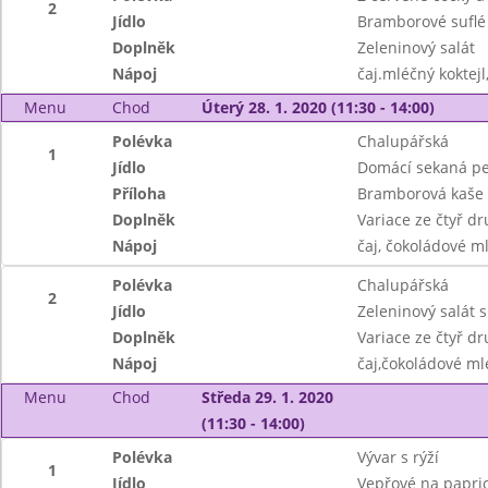
2
Jídlo
Bramborové suflé 
Doplněk
Zeleninový salát
Nápoj
čaj.mléčný koktej
Menu
Chod
Úterý 28. 1. 2020 (11:30 - 14:00)
Polévka
Chalupářská
1
Jídlo
Domácí sekaná p
Příloha
Bramborová kaše
Doplněk
Variace ze čtyř d
Nápoj
čaj, čokoládové m
Polévka
Chalupářská
2
Jídlo
Zeleninový salát 
Doplněk
Variace ze čtyř d
Nápoj
čaj,čokoládové ml
Menu
Chod
Středa 29. 1. 2020
(11:30 - 14:00)
Polévka
Vývar s rýží
1
Jídlo
Vepřové na papri