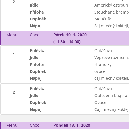
2
Jídlo
Americký ostroun
Příloha
Šťouchané bramb
Doplněk
Moučník
Nápoj
čaj,mléčný koktejl
Menu
Chod
Pátek 10. 1. 2020
(11:30 - 14:00)
Polévka
Gulášová
1
Jídlo
Vepřové ražniči n
Příloha
Hranolky
Doplněk
ovoce
Nápoj
čaj,mléčný koktejl
Polévka
Gulášová
2
Jídlo
Obložená bageta
Doplněk
Ovoce
Nápoj
Čaj, mléčný koktej
Menu
Chod
Pondělí 13. 1. 2020