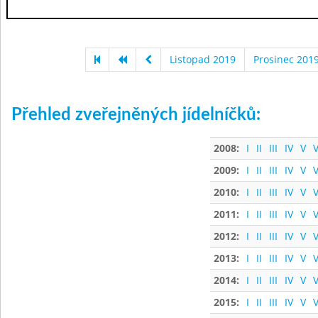
Listopad 2019
Prosinec 201
Přehled zveřejněných jídelníčků:
2008:
I
II
III
IV
V
V
2009:
I
II
III
IV
V
V
2010:
I
II
III
IV
V
V
2011:
I
II
III
IV
V
V
2012:
I
II
III
IV
V
V
2013:
I
II
III
IV
V
V
2014:
I
II
III
IV
V
V
2015:
I
II
III
IV
V
V