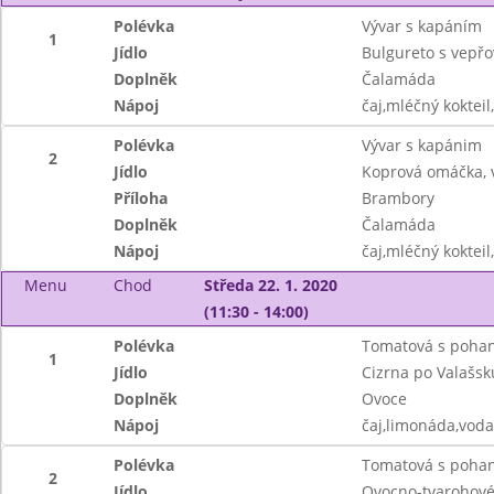
Polévka
Vývar s kapáním
1
Jídlo
Bulgureto s vep
Doplněk
Čalamáda
Nápoj
čaj,mléčný kokteil
Polévka
Vývar s kapánim
2
Jídlo
Koprová omáčka, 
Příloha
Brambory
Doplněk
Čalamáda
Nápoj
čaj,mléčný kokteil
Menu
Chod
Středa 22. 1. 2020
(11:30 - 14:00)
Polévka
Tomatová s poha
1
Jídlo
Cizrna po Valašsk
Doplněk
Ovoce
Nápoj
čaj,limonáda,voda
Polévka
Tomatová s poha
2
Jídlo
Ovocno-tvarohové