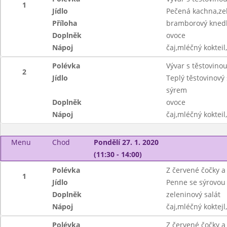
1
Jídlo
Pečená kachna,zel
Příloha
bramborový knedl
Doplněk
ovoce
Nápoj
čaj,mléčný kokteil
Polévka
Vývar s těstovino
2
Jídlo
Teplý těstovinový
sýrem
Doplněk
ovoce
Nápoj
čaj,mléčný kokteil
Menu
Chod
Pondělí 27. 1. 2020
(11:30 - 14:00)
Polévka
Z červené čočky 
1
Jídlo
Penne se sýrovo
Doplněk
zeleninový salát
Nápoj
čaj,mléčný koktejl
Polévka
Z červené čočky 