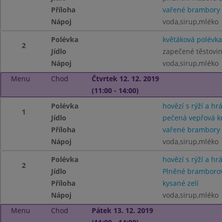
Příloha
vařené brambory
Nápoj
voda,sirup,mléko
Polévka
květáková polévka
2
Jídlo
zapečené těstovin
Nápoj
voda,sirup,mléko
Menu
Chod
Čtvrtek 12. 12. 2019
(11:00 - 14:00)
Polévka
hovězí s rýží a hr
1
Jídlo
pečená vepřová kr
Příloha
vařené brambory
Nápoj
voda,sirup,mléko
Polévka
hovězí s rýží a hr
2
Jídlo
Plněné bramborov
Příloha
kysané zelí
Nápoj
voda,sirup,mléko
Menu
Chod
Pátek 13. 12. 2019