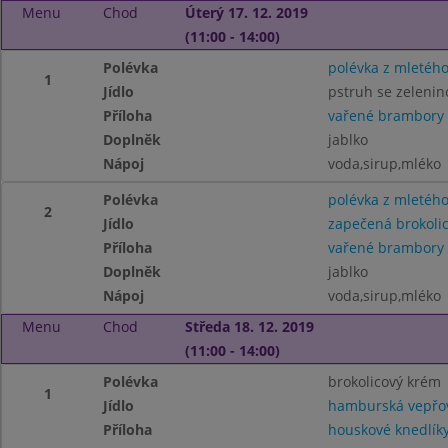
Menu
Chod
Úterý 17. 12. 2019
(11:00 - 14:00)
Polévka
polévka z mletéh
1
Jídlo
pstruh se zelenin
Příloha
vařené brambory
Doplněk
jablko
Nápoj
voda,sirup,mléko
Polévka
polévka z mletéh
2
Jídlo
zapečená brokoli
Příloha
vařené brambory
Doplněk
jablko
Nápoj
voda,sirup,mléko
Menu
Chod
Středa 18. 12. 2019
(11:00 - 14:00)
Polévka
brokolicový krém
1
Jídlo
hamburská vepřov
Příloha
houskové knedlík