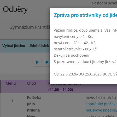
Poslední sync
Odběry
Úterý 21.7.202
Zpráva pro strávníky od jíd
Omezení obje
Gymnázium Františka Palackého, Neratovice, Masar
Vážení rodiče, dovolujeme si Vás in
navýšení ceny o 2,- Kč.
nová cena: žáci - 42,- Kč
Vybrat jídelnu
Jídelní lístek
Historie
Kontakty a informace
Doch
ostatní strávníci - 80,- Kč
Děkuji za pochopení
S pozdravem vedoucí jídelny Jirková
Říjen 2019
Listopad 2019
OD 22.6.2026-DO 25.6.2026 BUDE V
Menu
Chod
Pondělí 2. 12. 2019
(11:00 - 14:00)
Polévka
hovězí s krupicí a
1
Jídlo
španělský ptáček
Příloha
houskové knedlík
Nápoj
voda,sirup,mléko