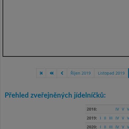
Říjen 2019
Listopad 2019
Přehled zveřejněných jídelníčků:
2018:
IV
V
V
2019:
I
II
III
IV
V
V
2020:
I
II
III
IV
V
V