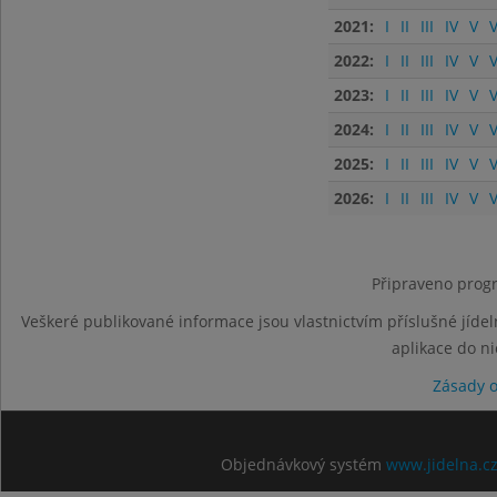
2021:
I
II
III
IV
V
V
2022:
I
II
III
IV
V
V
2023:
I
II
III
IV
V
V
2024:
I
II
III
IV
V
V
2025:
I
II
III
IV
V
V
2026:
I
II
III
IV
V
V
Připraveno progr
Veškeré publikované informace jsou vlastnictvím příslušné jídel
aplikace do n
Zásady 
Objednávkový systém
www.jidelna.c