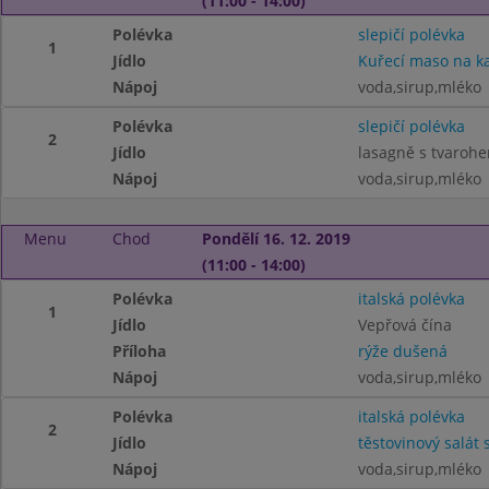
(11:00 - 14:00)
Polévka
slepičí polévka
1
Jídlo
Kuřecí maso na kar
Nápoj
voda,sirup,mléko
Polévka
slepičí polévka
2
Jídlo
lasagně s tvaroh
Nápoj
voda,sirup,mléko
Menu
Chod
Pondělí 16. 12. 2019
(11:00 - 14:00)
Polévka
italská polévka
1
Jídlo
Vepřová čína
Příloha
rýže dušená
Nápoj
voda,sirup,mléko
Polévka
italská polévka
2
Jídlo
těstovinový salát
Nápoj
voda,sirup,mléko