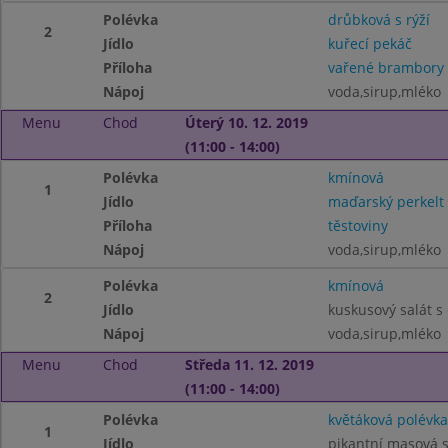
Polévka
drůbková s rýží
2
Jídlo
kuřecí pekáč
Příloha
vařené brambory
Nápoj
voda,sirup,mléko
Menu
Chod
Úterý 10. 12. 2019
(11:00 - 14:00)
Polévka
kmínová
1
Jídlo
maďarský perkelt
Příloha
těstoviny
Nápoj
voda,sirup,mléko
Polévka
kmínová
2
Jídlo
kuskusový salát 
Nápoj
voda,sirup,mléko
Menu
Chod
Středa 11. 12. 2019
(11:00 - 14:00)
Polévka
květáková polévka
1
Jídlo
pikantní masová 