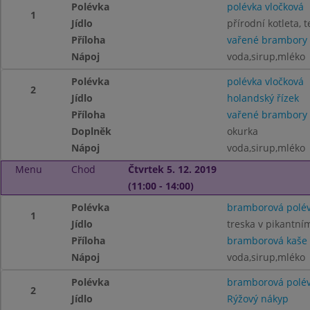
Polévka
polévka vločková
1
Jídlo
přírodní kotleta, 
Příloha
vařené brambory
Nápoj
voda,sirup,mléko
Polévka
polévka vločková
2
Jídlo
holandský řízek
Příloha
vařené brambory
Doplněk
okurka
Nápoj
voda,sirup,mléko
Menu
Chod
Čtvrtek 5. 12. 2019
(11:00 - 14:00)
Polévka
bramborová polé
1
Jídlo
treska v pikantním
Příloha
bramborová kaše
Nápoj
voda,sirup,mléko
Polévka
bramborová polé
2
Jídlo
Rýžový nákyp