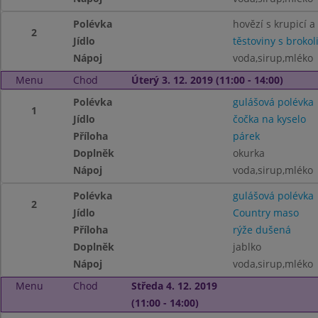
Polévka
hovězí s krupicí a
2
Jídlo
těstoviny s broko
Nápoj
voda,sirup,mléko
Menu
Chod
Úterý 3. 12. 2019 (11:00 - 14:00)
Polévka
gulášová polévka
1
Jídlo
čočka na kyselo
Příloha
párek
Doplněk
okurka
Nápoj
voda,sirup,mléko
Polévka
gulášová polévka
2
Jídlo
Country maso
Příloha
rýže dušená
Doplněk
jablko
Nápoj
voda,sirup,mléko
Menu
Chod
Středa 4. 12. 2019
(11:00 - 14:00)