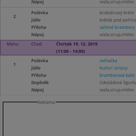
Nápoj
voda,sirup,mléko
Polévka
brokolicový krém
2
Jídlo
květák pod peřin
Příloha
vařené brambory
Nápoj
voda,sirup,mléko
Menu
Chod
Čtvrtek 19. 12. 2019
(11:00 - 14:00)
Polévka
zelňačka
1
Jídlo
Kuřecí stripsy
Příloha
bramborová kaše s
Doplněk
čokoládová figurk
Nápoj
voda,sirup,mléko
Reklama: