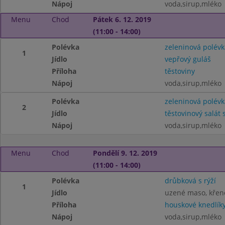
Nápoj
voda,sirup,mléko
Menu
Chod
Pátek 6. 12. 2019
(11:00 - 14:00)
Polévka
zeleninová polévk
1
Jídlo
vepřový guláš
Příloha
těstoviny
Nápoj
voda,sirup,mléko
Polévka
zeleninová polévk
2
Jídlo
těstovinový salát 
Nápoj
voda,sirup,mléko
Menu
Chod
Pondělí 9. 12. 2019
(11:00 - 14:00)
Polévka
drůbková s rýží
1
Jídlo
uzené maso, kře
Příloha
houskové knedlík
Nápoj
voda,sirup,mléko