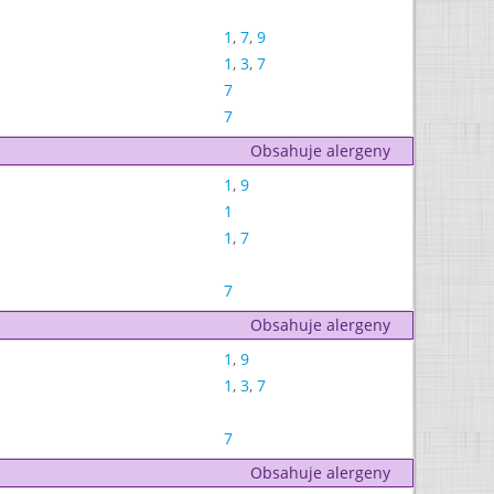
1
,
7
,
9
1
,
3
,
7
7
7
Obsahuje alergeny
1
,
9
1
1
,
7
7
Obsahuje alergeny
1
,
9
1
,
3
,
7
7
Obsahuje alergeny