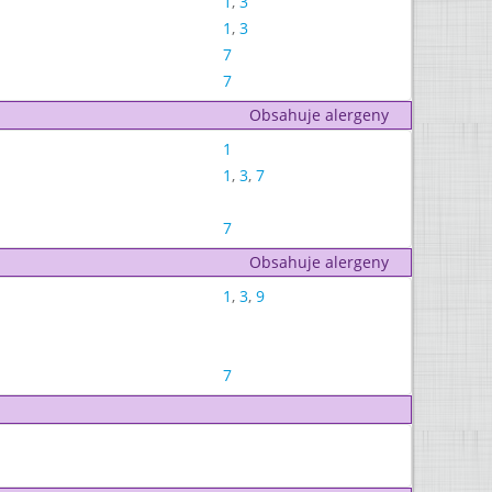
1
,
3
1
,
3
7
7
Obsahuje alergeny
1
1
,
3
,
7
7
Obsahuje alergeny
1
,
3
,
9
7