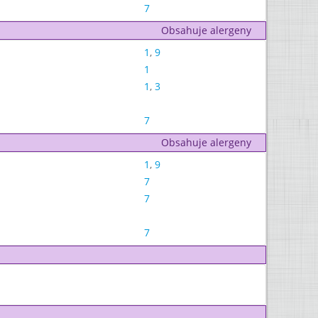
7
Obsahuje alergeny
1
,
9
1
1
,
3
7
Obsahuje alergeny
1
,
9
7
7
7