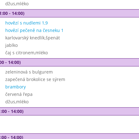
džus,mléko
1:00 - 14:00)
hovězí s nudlemi 1,9
hovězí pečeně na česneku 1
karlovarský knedlík,špenát
jablko
čaj s citronem,mléko
00 - 14:00)
zeleninová s bulgurem
zapečená brokolice se sýrem
brambory
červená řepa
džus,mléko
:00 - 14:00)
:00 - 14:00)