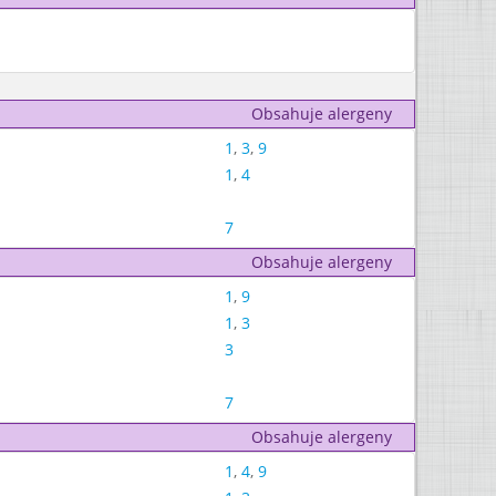
Obsahuje alergeny
1
,
3
,
9
1
,
4
7
Obsahuje alergeny
1
,
9
1
,
3
3
7
Obsahuje alergeny
1
,
4
,
9