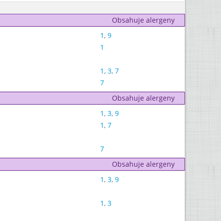
Obsahuje alergeny
1
,
9
1
1
,
3
,
7
7
Obsahuje alergeny
1
,
3
,
9
1
,
7
7
Obsahuje alergeny
1
,
3
,
9
1
,
3