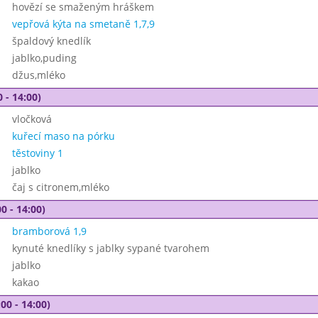
hovězí se smaženým hráškem
vepřová kýta na smetaně 1,7,9
špaldový knedlík
jablko,puding
džus,mléko
 - 14:00)
vločková
kuřecí maso na pórku
těstoviny 1
jablko
čaj s citronem,mléko
0 - 14:00)
bramborová 1,9
kynuté knedlíky s jablky sypané tvarohem
jablko
kakao
00 - 14:00)