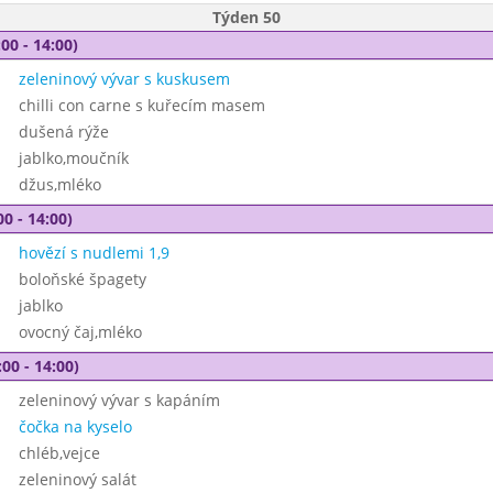
Týden 50
00 - 14:00)
zeleninový vývar s kuskusem
chilli con carne s kuřecím masem
dušená rýže
jablko,moučník
džus,mléko
00 - 14:00)
hovězí s nudlemi 1,9
boloňské špagety
jablko
ovocný čaj,mléko
00 - 14:00)
zeleninový vývar s kapáním
čočka na kyselo
chléb,vejce
zeleninový salát