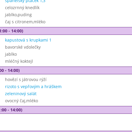
španělský ptáček 1,3
celozrnný knedlík
jablko,puding
čaj s citronem,mléko
1:00 - 14:00)
kapustová s krupkami 1
bavorské vdolečky
jablko
mléčný koktejl
00 - 14:00)
hovězí s játrovou rýží
rizoto s vepřovým a hráškem
zeleninový salát
ovocný čaj,mléko
:00 - 14:00)