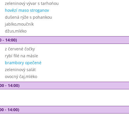
zeleninový vývar s tarhońou
hovězí maso stroganov
dušená rýže s pohankou
jablko,moučník
džus,mléko
0 - 14:00)
z červené čočky
rybí filé na másle
brambory opečené
zeleninový salát
ovocný čaj,mléko
00 - 14:00)
00 - 14:00)