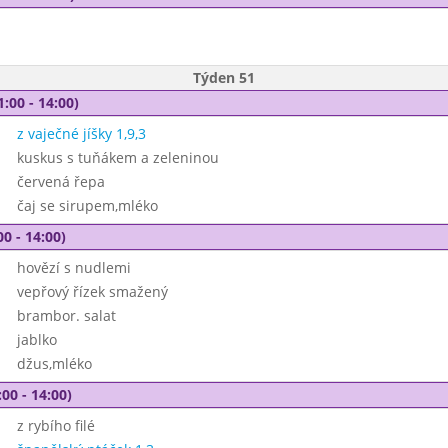
Týden 51
1:00 - 14:00)
z vaječné jíšky 1,9,3
kuskus s tuňákem a zeleninou
červená řepa
čaj se sirupem,mléko
00 - 14:00)
hovězí s nudlemi
vepřový řízek smažený
brambor. salat
jablko
džus,mléko
00 - 14:00)
z rybího filé