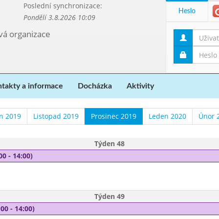
Poslední synchronizace:
Heslo
Pondělí 3.8.2026 10:09
ová organizace
takty a informace
Docházka
Aktivity
en 2019
Listopad 2019
Prosinec 2019
Leden 2020
Únor 
Týden 48
00 - 14:00)
Týden 49
00 - 14:00)