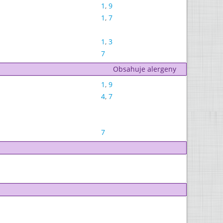
1
,
9
1
,
7
1
,
3
7
Obsahuje alergeny
1
,
9
4
,
7
7