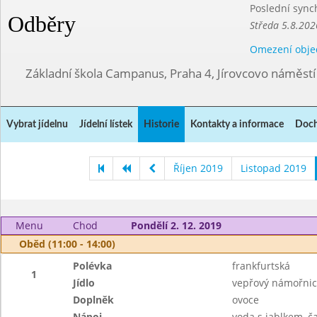
Poslední sync
Odběry
Středa 5.8.202
Omezení obje
Základní škola Campanus, Praha 4, Jírovcovo náměst
Vybrat jídelnu
Jídelní lístek
Historie
Kontakty a informace
Doch
Říjen 2019
Listopad 2019
Menu
Chod
Pondělí 2. 12. 2019
Oběd (11:00 - 14:00)
Polévka
frankfurtská
1
Jídlo
vepřový námořnick
Doplněk
ovoce
Nápoj
voda s jablkem, č