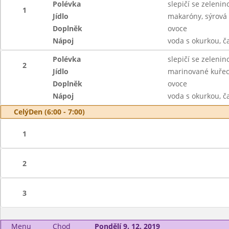
Polévka
slepičí se zelenin
1
Jídlo
makaróny, sýrová
Doplněk
ovoce
Nápoj
voda s okurkou, č
Polévka
slepičí se zelenin
2
Jídlo
marinované kuřecí
Doplněk
ovoce
Nápoj
voda s okurkou, č
CelýDen (6:00 - 7:00)
1
2
3
Menu
Chod
Pondělí 9. 12. 2019