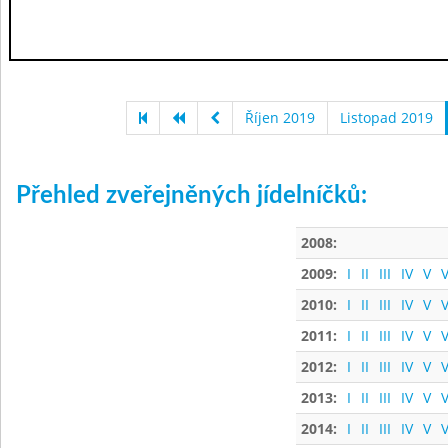
Říjen 2019
Listopad 2019
Přehled zveřejněných jídelníčků:
2008:
2009:
I
II
III
IV
V
V
2010:
I
II
III
IV
V
V
2011:
I
II
III
IV
V
V
2012:
I
II
III
IV
V
V
2013:
I
II
III
IV
V
V
2014:
I
II
III
IV
V
V