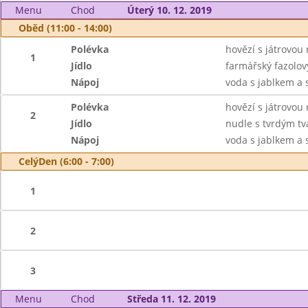
Menu
Chod
Úterý 10. 12. 2019
Oběd (11:00 - 14:00)
Polévka
hovězí s játrovou 
1
Jídlo
farmářský fazolov
Nápoj
voda s jablkem a s
Polévka
hovězí s játrovou 
2
Jídlo
nudle s tvrdým t
Nápoj
voda s jablkem a s
CelýDen (6:00 - 7:00)
1
2
3
Menu
Chod
Středa 11. 12. 2019