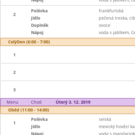
Polévka
frankfurtská
2
Jídlo
pečená treska, c
Doplněk
ovoce
Nápoj
voda s jablkem, č
CelýDen (6:00 - 7:00)
1
2
3
Menu
Chod
Úterý 3. 12. 2019
Oběd (11:00 - 14:00)
Polévka
selská
1
Jídlo
mexický hovězí ka
Nápoj
voda s mandarink