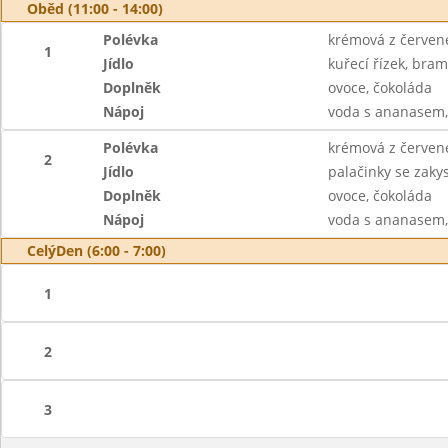
Oběd (11:00 - 14:00)
Polévka
krémová z červen
1
Jídlo
kuřecí řízek, bra
Doplněk
ovoce, čokoláda
Nápoj
voda s ananasem, 
Polévka
krémová z červen
2
Jídlo
palačinky se zak
Doplněk
ovoce, čokoláda
Nápoj
voda s ananasem, 
CelýDen (6:00 - 7:00)
1
2
3