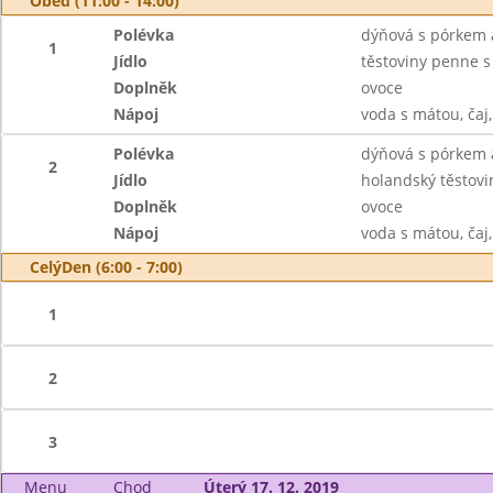
Oběd (11:00 - 14:00)
Polévka
dýňová s pórkem 
1
Jídlo
těstoviny penne s
Doplněk
ovoce
Nápoj
voda s mátou, čaj
Polévka
dýňová s pórkem 
2
Jídlo
holandský těstovin
Doplněk
ovoce
Nápoj
voda s mátou, čaj
CelýDen (6:00 - 7:00)
1
2
3
Menu
Chod
Úterý 17. 12. 2019