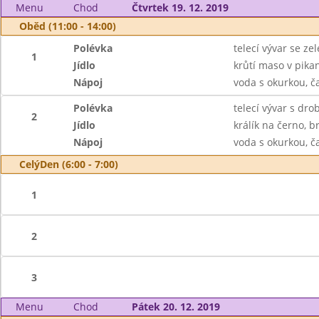
Menu
Chod
Čtvrtek 19. 12. 2019
Oběd (11:00 - 14:00)
Polévka
telecí vývar se z
1
Jídlo
krůtí maso v pika
Nápoj
voda s okurkou, č
Polévka
telecí vývar s dr
2
Jídlo
králík na černo, 
Nápoj
voda s okurkou, č
CelýDen (6:00 - 7:00)
1
2
3
Menu
Chod
Pátek 20. 12. 2019