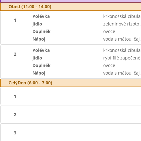
Oběd (11:00 - 14:00)
Polévka
krkonošská cibula
1
Jídlo
zeleninové rizot
Doplněk
ovoce
Nápoj
voda s mátou, čaj
Polévka
krkonošská cibula
2
Jídlo
rybí filé zapečen
Doplněk
ovoce
Nápoj
voda s mátou, čaj
CelýDen (6:00 - 7:00)
1
2
3