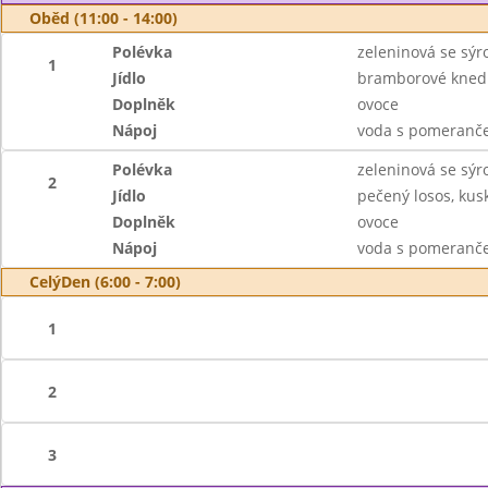
Oběd (11:00 - 14:00)
Polévka
zeleninová se sý
1
Jídlo
bramborové kned
Doplněk
ovoce
Nápoj
voda s pomeranče
Polévka
zeleninová se sý
2
Jídlo
pečený losos, kus
Doplněk
ovoce
Nápoj
voda s pomeranče
CelýDen (6:00 - 7:00)
1
2
3