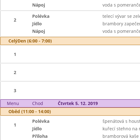
Nápoj
voda s pomeranče
Polévka
telecí vývar se z
2
Jídlo
brambory zapečené
Nápoj
voda s pomeranče
CelýDen (6:00 - 7:00)
1
2
3
Menu
Chod
Čtvrtek 5. 12. 2019
Oběd (11:00 - 14:00)
Polévka
špenátová s hous
1
Jídlo
kuřecí stehno na
Příloha
bramborová kaše