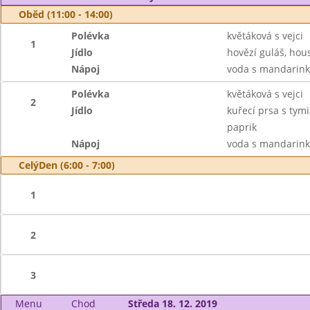
Oběd (11:00 - 14:00)
Polévka
květáková s vejci
1
Jídlo
hovězí guláš, hou
Nápoj
voda s mandarink
Polévka
květáková s vejci
2
Jídlo
kuřecí prsa s tym
paprik
Nápoj
voda s mandarink
CelýDen (6:00 - 7:00)
1
2
3
Menu
Chod
Středa 18. 12. 2019