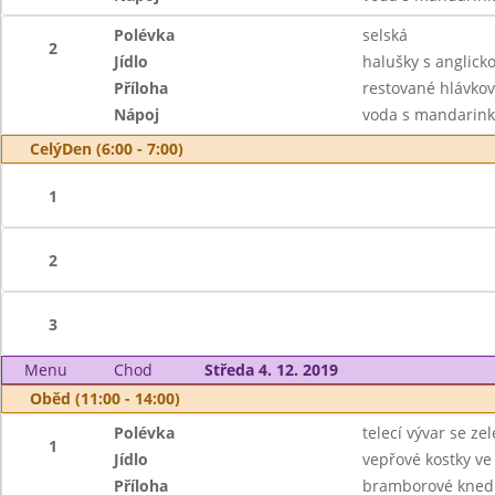
Polévka
selská
2
Jídlo
halušky s anglick
Příloha
restované hlávkov
Nápoj
voda s mandarink
CelýDen (6:00 - 7:00)
1
2
3
Menu
Chod
Středa 4. 12. 2019
Oběd (11:00 - 14:00)
Polévka
telecí vývar se z
1
Jídlo
vepřové kostky v
Příloha
bramborové knedl