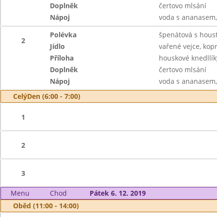
Doplněk
čertovo mlsání
Nápoj
voda s ananasem,
Polévka
špenátová s hous
2
Jídlo
vařené vejce, ko
Příloha
houskové knedllík
Doplněk
čertovo mlsání
Nápoj
voda s ananasem,
CelýDen (6:00 - 7:00)
1
2
3
Menu
Chod
Pátek 6. 12. 2019
Oběd (11:00 - 14:00)