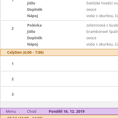
Jídlo
švédské hovězí nud
Doplněk
ovoce
Nápoj
voda s okurkou, č
Polévka
zeleninová s kus
2
Jídlo
bramborové špalíč
Doplněk
ovoce
Nápoj
voda s okurkou, č
CelýDen (6:00 - 7:00)
1
2
3
Menu
Chod
Pondělí 16. 12. 2019