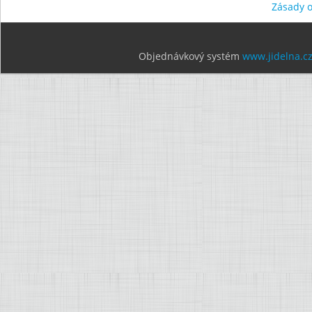
Zásady 
Objednávkový systém
www.jidelna.c