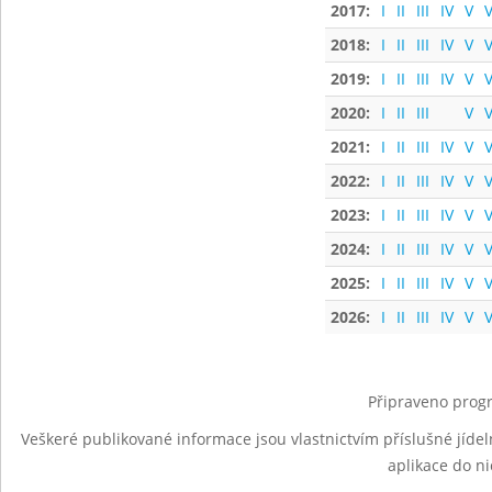
2017:
I
II
III
IV
V
V
2018:
I
II
III
IV
V
V
2019:
I
II
III
IV
V
V
2020:
I
II
III
V
V
2021:
I
II
III
IV
V
V
2022:
I
II
III
IV
V
V
2023:
I
II
III
IV
V
V
2024:
I
II
III
IV
V
V
2025:
I
II
III
IV
V
V
2026:
I
II
III
IV
V
V
Připraveno progr
Veškeré publikované informace jsou vlastnictvím příslušné jídel
aplikace do n