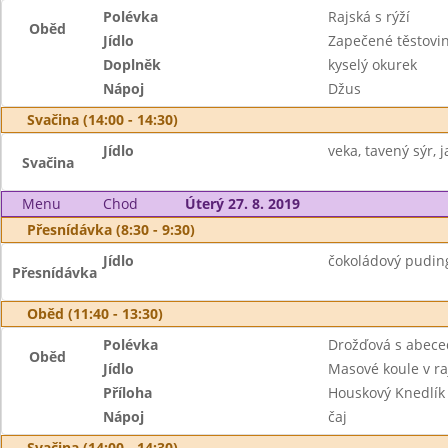
Polévka
Rajská s rýží
Oběd
Jídlo
Zapečené těstovi
Doplněk
kyselý okurek
Nápoj
Džus
Svačina (14:00 - 14:30)
Jídlo
veka, tavený sýr, j
Svačina
Menu
Chod
Úterý 27. 8. 2019
Přesnídávka (8:30 - 9:30)
Jídlo
čokoládový puding,
Přesnídávka
Oběd (11:40 - 13:30)
Polévka
Drožďová s abec
Oběd
Jídlo
Masové koule v r
Příloha
Houskový Knedlík
Nápoj
čaj
Svačina (14:00 - 14:30)