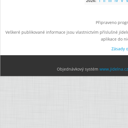
2026:
I
II
III
IV
V
V
Připraveno progr
Veškeré publikované informace jsou vlastnictvím příslušné jídel
aplikace do n
Zásady 
Objednávkový systém
www.jidelna.c