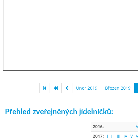
Únor 2019
Březen 2019
Přehled zveřejněných jídelníčků:
2016:
V
2017:
I
II
III
IV
V
V