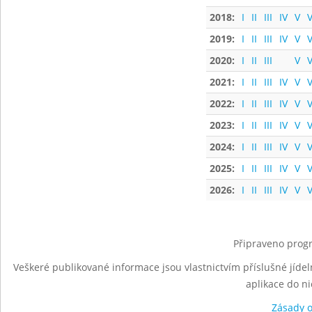
2018:
I
II
III
IV
V
V
2019:
I
II
III
IV
V
V
2020:
I
II
III
V
V
2021:
I
II
III
IV
V
V
2022:
I
II
III
IV
V
V
2023:
I
II
III
IV
V
V
2024:
I
II
III
IV
V
V
2025:
I
II
III
IV
V
V
2026:
I
II
III
IV
V
V
Připraveno progr
Veškeré publikované informace jsou vlastnictvím příslušné jídel
aplikace do n
Zásady 