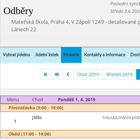
Poslední sync
Odběry
Středa 3.6.202
Mateřská škola, Praha 4, V Zápolí 1249 - detašované 
Lánech 22
Vybrat jídelnu
Jídelní lístek
Historie
Kontakty a informace
Doch
Únor 2019
Březen 2019
Menu
Chod
Pondělí 1. 4. 2019
Přesnídávka (9:00 - 10:00)
Jídlo
houska,máslo,plát
1
Oběd (11:00 - 14:00)