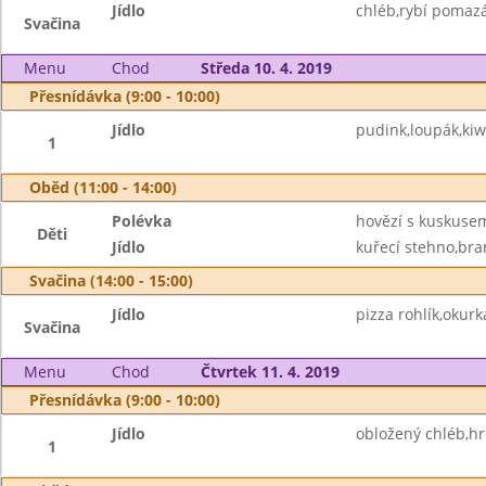
Jídlo
chléb,rybí pomaz
Svačina
Menu
Chod
Středa 10. 4. 2019
Přesnídávka (9:00 - 10:00)
Jídlo
pudink,loupák,kiw
1
Oběd (11:00 - 14:00)
Polévka
hovězí s kuskuse
Děti
Jídlo
kuřecí stehno,bra
Svačina (14:00 - 15:00)
Jídlo
pizza rohlík,okur
Svačina
Menu
Chod
Čtvrtek 11. 4. 2019
Přesnídávka (9:00 - 10:00)
Jídlo
obložený chléb,h
1