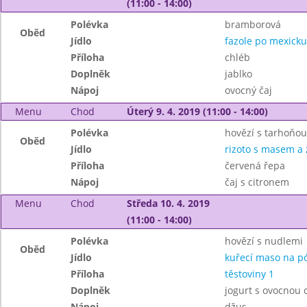
(11:00 - 14:00)
Polévka
bramborová
Oběd
Jídlo
fazole po mexicku
Příloha
chléb
Doplněk
jablko
Nápoj
ovocný čaj
Menu
Chod
Úterý 9. 4. 2019 (11:00 - 14:00)
Polévka
hovězí s tarhoňou
Oběd
Jídlo
rizoto s masem a 
Příloha
červená řepa
Nápoj
čaj s citronem
Menu
Chod
Středa 10. 4. 2019
(11:00 - 14:00)
Polévka
hovězí s nudlemi
Oběd
Jídlo
kuřecí maso na p
Příloha
těstoviny 1
Doplněk
jogurt s ovocnou
Nápoj
džus