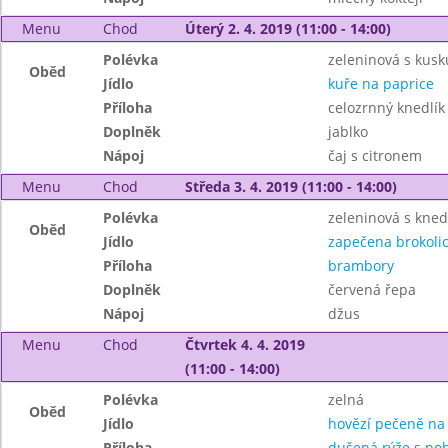
Menu
Chod
Úterý 2. 4. 2019 (11:00 - 14:00)
Polévka
zeleninová s kus
Oběd
Jídlo
kuře na paprice
Příloha
celozrnný knedlík
Doplněk
jablko
Nápoj
čaj s citronem
Menu
Chod
Středa 3. 4. 2019 (11:00 - 14:00)
Polévka
zeleninová s kned
Oběd
Jídlo
zapečena brokolic
Příloha
brambory
Doplněk
červená řepa
Nápoj
džus
Menu
Chod
Čtvrtek 4. 4. 2019
(11:00 - 14:00)
Polévka
zelná
Oběd
Jídlo
hovězí pečeně na
Příloha
dušená rýže s po