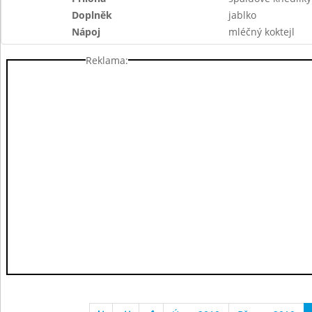
Doplněk
jablko
Nápoj
mléčný koktejl
Reklama: