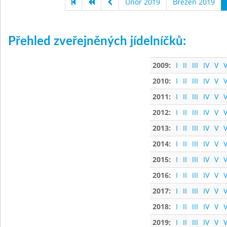
Únor 2019
Březen 2019
Přehled zveřejněných jídelníčků:
2009:
I
II
III
IV
V
V
2010:
I
II
III
IV
V
V
2011:
I
II
III
IV
V
V
2012:
I
II
III
IV
V
V
2013:
I
II
III
IV
V
V
2014:
I
II
III
IV
V
V
2015:
I
II
III
IV
V
V
2016:
I
II
III
IV
V
V
2017:
I
II
III
IV
V
V
2018:
I
II
III
IV
V
V
2019:
I
II
III
IV
V
V