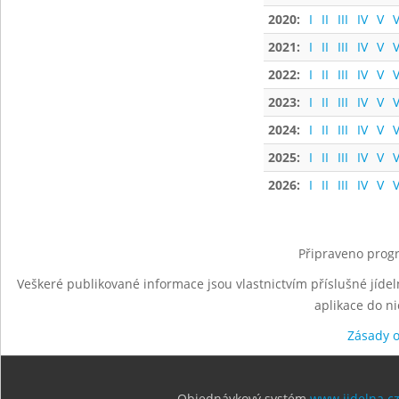
2020:
I
II
III
IV
V
V
2021:
I
II
III
IV
V
V
2022:
I
II
III
IV
V
V
2023:
I
II
III
IV
V
V
2024:
I
II
III
IV
V
V
2025:
I
II
III
IV
V
V
2026:
I
II
III
IV
V
V
Připraveno progr
Veškeré publikované informace jsou vlastnictvím příslušné jídel
aplikace do n
Zásady 
Objednávkový systém
www.jidelna.c