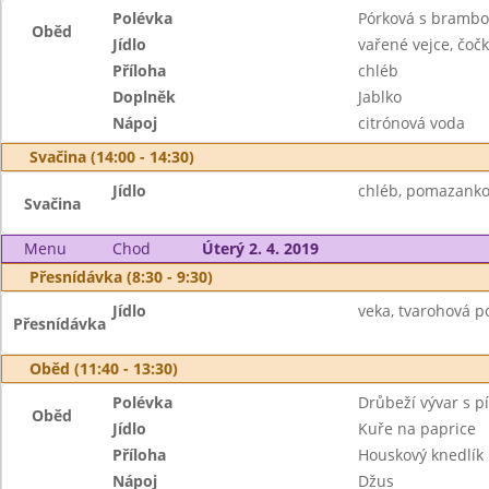
Polévka
Pórková s bramb
Oběd
Jídlo
vařené vejce, čočk
Příloha
chléb
Doplněk
Jablko
Nápoj
citrónová voda
Svačina (14:00 - 14:30)
Jídlo
chléb, pomazankov
Svačina
Menu
Chod
Úterý 2. 4. 2019
Přesnídávka (8:30 - 9:30)
Jídlo
veka, tvarohová p
Přesnídávka
Oběd (11:40 - 13:30)
Polévka
Drůbeží vývar s 
Oběd
Jídlo
Kuře na paprice
Příloha
Houskový knedlík
Nápoj
Džus