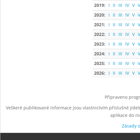
2019:
I
II
III
IV
V
V
2020:
I
II
III
IV
V
V
2021:
I
II
III
IV
V
V
2022:
I
II
III
IV
V
V
2023:
I
II
III
IV
V
V
2024:
I
II
III
IV
V
V
2025:
I
II
III
IV
V
V
2026:
I
II
III
IV
V
V
Připraveno progr
Veškeré publikované informace jsou vlastnictvím příslušné jídel
aplikace do n
Zásady 