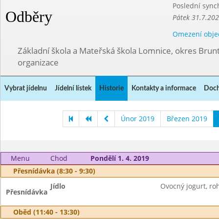
Poslední sync
Odběry
Pátek 31.7.202
Omezení obje
Základní škola a Mateřská škola Lomnice, okres Brunt
organizace
Vybrat jídelnu
Jídelní lístek
Historie
Kontakty a informace
Doch
Únor 2019
Březen 2019
Menu
Chod
Pondělí 1. 4. 2019
Přesnídávka (8:30 - 9:30)
Jídlo
Ovocný jogurt, roh
Přesnídávka
Oběd (11:40 - 13:30)