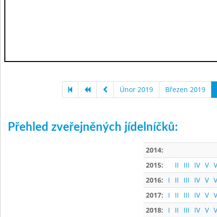
Únor 2019
Březen 2019
Přehled zveřejněných jídelníčků:
2014:
2015:
II
III
IV
V
V
2016:
I
II
III
IV
V
V
2017:
I
II
III
IV
V
V
2018:
I
II
III
IV
V
V