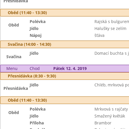
Přesnídávka
Oběd (11:40 - 13:30)
Polévka
Rajská s bulgure
Oběd
Jídlo
Halušky se zelím
Nápoj
šťáva
Svačina (14:00 - 14:30)
Jídlo
Domací buchta s j
Svačina
Menu
Chod
Pátek 12. 4. 2019
Přesnídávka (8:30 - 9:30)
Jídlo
Chléb, mrkvová po
Přesnídávka
Oběd (11:40 - 13:30)
Polévka
Mrkvová s rajčat
Oběd
Jídlo
Smažený květák
Příloha
Brambor