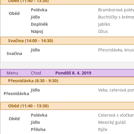
Oběd (11:40 - 13:30)
Polévka
Bramborová polé
Oběd
Jídlo
Buchtičky s krém
Doplněk
Jablko
Nápoj
Džus
Svačina (14:00 - 14:30)
Jídlo
Přesnidávka, knusp
Svačina
Menu
Chod
Pondělí 8. 4. 2019
Přesnídávka (8:30 - 9:30)
Jídlo
Veka, celerová po
Přesnídávka
Oběd (11:40 - 13:30)
Polévka
Celerová s vločka
Oběd
Jídlo
Mexický guláš
Příloha
Rýže