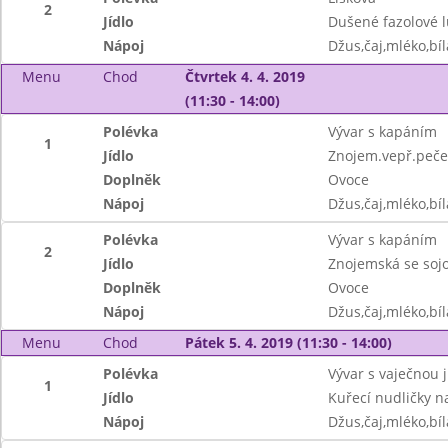
2
Jídlo
Dušené fazolové 
Nápoj
Džus,čaj,mléko,bíl
Menu
Chod
Čtvrtek 4. 4. 2019
(11:30 - 14:00)
Polévka
Vývar s kapáním
1
Jídlo
Znojem.vepř.peče
Doplněk
Ovoce
Nápoj
Džus,čaj,mléko,bíl
Polévka
Vývar s kapáním
2
Jídlo
Znojemská se sojo
Doplněk
Ovoce
Nápoj
Džus,čaj,mléko,bíl
Menu
Chod
Pátek 5. 4. 2019 (11:30 - 14:00)
Polévka
Vývar s vaječnou 
1
Jídlo
Kuřecí nudličky n
Nápoj
Džus,čaj,mléko,bíl