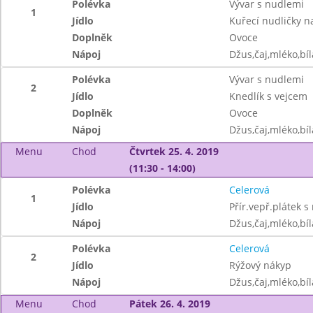
Polévka
Vývar s nudlemi
1
Jídlo
Kuřecí nudličky n
Doplněk
Ovoce
Nápoj
Džus,čaj,mléko,bíl
Polévka
Vývar s nudlemi
2
Jídlo
Knedlík s vejcem
Doplněk
Ovoce
Nápoj
Džus,čaj,mléko,bíl
Menu
Chod
Čtvrtek 25. 4. 2019
(11:30 - 14:00)
Polévka
Celerová
1
Jídlo
Přír.vepř.plátek s 
Nápoj
Džus,čaj,mléko,bíl
Polévka
Celerová
2
Jídlo
Rýžový nákyp
Nápoj
Džus,čaj,mléko,bíl
Menu
Chod
Pátek 26. 4. 2019