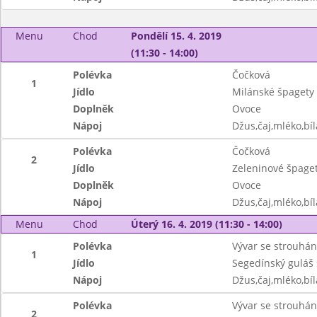
Menu
Chod
Pondělí 15. 4. 2019
(11:30 - 14:00)
Polévka
Čočková
1
Jídlo
Milánské špagety
Doplněk
Ovoce
Nápoj
Džus,čaj,mléko,bíl
Polévka
Čočková
2
Jídlo
Zeleninové špage
Doplněk
Ovoce
Nápoj
Džus,čaj,mléko,bíl
Menu
Chod
Úterý 16. 4. 2019 (11:30 - 14:00)
Polévka
Vývar se strouhá
1
Jídlo
Segedínský guláš
Nápoj
Džus,čaj,mléko,bíl
Polévka
Vývar se strouhá
2