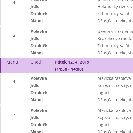
1
Jídlo
Holandský řízek s
Doplněk
Zeleninový salát
Nápoj
Džus,čaj,mléko,bíl
Polévka
Uzená s kroupami 
2
Jídlo
Brokolicové medai
Doplněk
Zeleninový salát
Nápoj
Džus,čaj,mléko,bíl
Menu
Chod
Pátek 12. 4. 2019
(11:30 - 14:00)
Polévka
Mexická fazolová
1
Jídlo
Kuřecí čína s rýží
Doplněk
Jogurt
Nápoj
Džus,čaj,mléko,bíl
Polévka
Mexická fazolová
2
Jídlo
Sojová čína s rýží
Doplněk
Jogurt
Nápoj
Džus,čaj,mléko,bíl