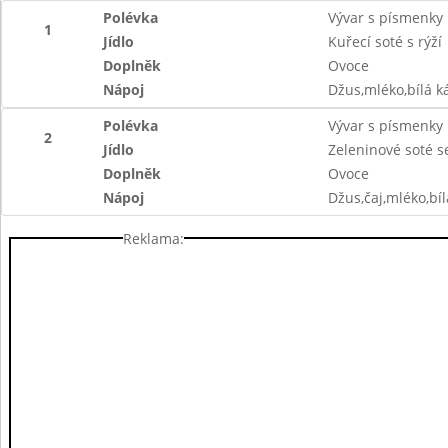
Polévka
Vývar s písmenky
1
Jídlo
Kuřecí soté s rýží
Doplněk
Ovoce
Nápoj
Džus,mléko,bílá ká
Polévka
Vývar s písmenky
2
Jídlo
Zeleninové soté s
Doplněk
Ovoce
Nápoj
Džus,čaj,mléko,bíl
Reklama: