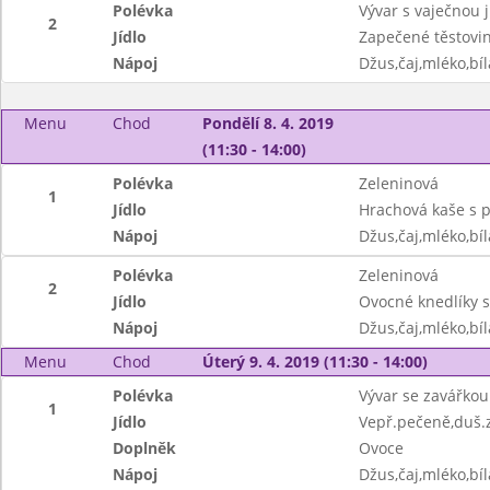
Polévka
Vývar s vaječnou 
2
Jídlo
Zapečené těstovin
Nápoj
Džus,čaj,mléko,bíl
Menu
Chod
Pondělí 8. 4. 2019
(11:30 - 14:00)
Polévka
Zeleninová
1
Jídlo
Hrachová kaše s 
Nápoj
Džus,čaj,mléko,bíl
Polévka
Zeleninová
2
Jídlo
Ovocné knedlíky s
Nápoj
Džus,čaj,mléko,bíl
Menu
Chod
Úterý 9. 4. 2019 (11:30 - 14:00)
Polévka
Vývar se zavářkou
1
Jídlo
Vepř.pečeně,duš.
Doplněk
Ovoce
Nápoj
Džus,čaj,mléko,bíl