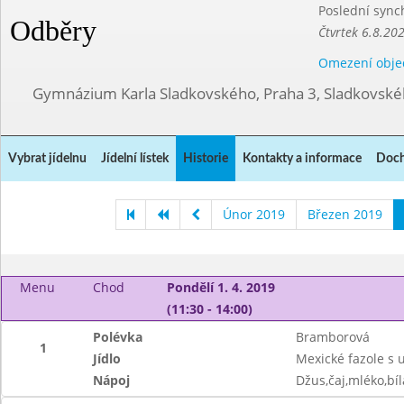
Poslední sync
Odběry
Čtvrtek 6.8.20
Omezení obje
Gymnázium Karla Sladkovského, Praha 3, Sladkovské
Vybrat jídelnu
Jídelní lístek
Historie
Kontakty a informace
Doch
Únor 2019
Březen 2019
Menu
Chod
Pondělí 1. 4. 2019
(11:30 - 14:00)
Polévka
Bramborová
1
Jídlo
Mexické fazole s 
Nápoj
Džus,čaj,mléko,bíl