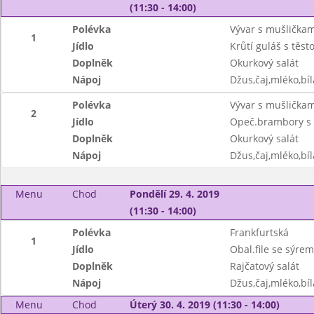
(11:30 - 14:00)
Polévka
Vývar s mušličkam
1
Jídlo
Krůtí guláš s těst
Doplněk
Okurkový salát
Nápoj
Džus,čaj,mléko,bíl
Polévka
Vývar s mušličkam
2
Jídlo
Opeč.brambory s 
Doplněk
Okurkový salát
Nápoj
Džus,čaj,mléko,bíl
Menu
Chod
Pondělí 29. 4. 2019
(11:30 - 14:00)
Polévka
Frankfurtská
1
Jídlo
Obal.file se sýre
Doplněk
Rajčatový salát
Nápoj
Džus,čaj,mléko,bíl
Menu
Chod
Úterý 30. 4. 2019 (11:30 - 14:00)