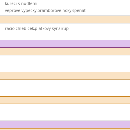
kuřecí s nudlemi
vepřové výpečky,bramborové noky,špenát
racio chlebíček,plátkový sýr,sirup