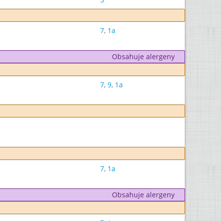
7
,
1a
Obsahuje alergeny
7
,
9
,
1a
7
,
1a
Obsahuje alergeny