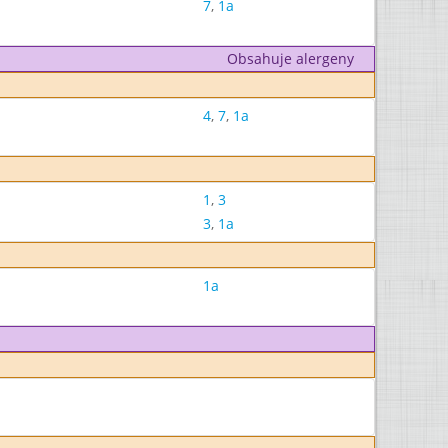
7
,
1a
Obsahuje alergeny
4
,
7
,
1a
1
,
3
3
,
1a
1a