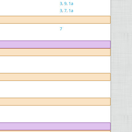
3
,
9
,
1a
3
,
7
,
1a
7