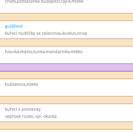
chléb,pomazánka budapešť,rajče,mléko
gulášová
kuřecí nudličky se zeleninou,kuskus,sirup
houska,máslo,šunka,mandarinka,mléko
bublanina,mléko
kuřecí s písmenky
vepřové rizoto, sýr, okurka