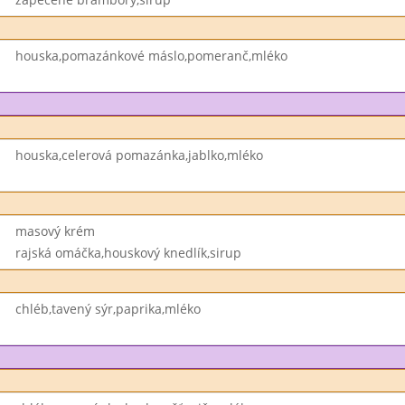
houska,pomazánkové máslo,pomeranč,mléko
houska,celerová pomazánka,jablko,mléko
masový krém
rajská omáčka,houskový knedlík,sirup
chléb,tavený sýr,paprika,mléko