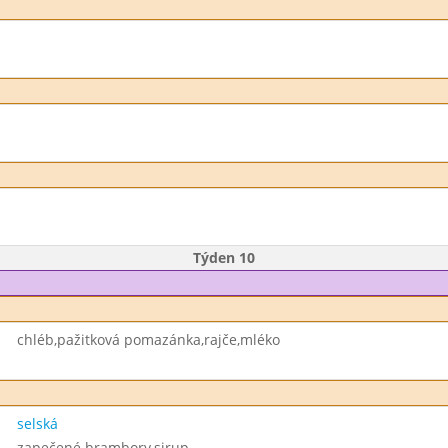
Týden 10
chléb,pažitková pomazánka,rajče,mléko
selská
zapečené brambory,sirup