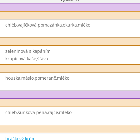
chléb,vajíčková pomazánka,okurka,mléko
zeleninová s kapáním
krupicová kaše,šťáva
houska,máslo,pomeranč,mléko
chléb,šunková pěna,rajče,mléko
hráškový krém