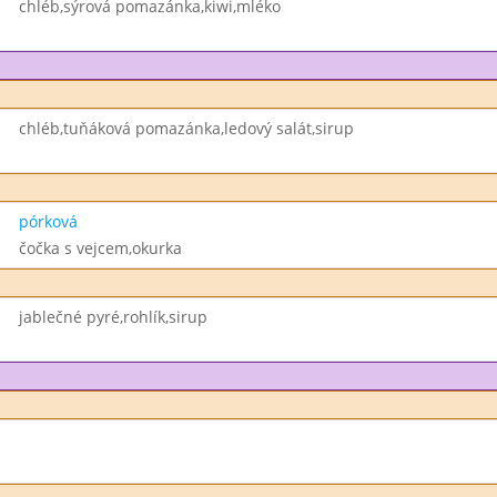
chléb,sýrová pomazánka,kiwi,mléko
chléb,tuňáková pomazánka,ledový salát,sirup
pórková
čočka s vejcem,okurka
jablečné pyré,rohlík,sirup