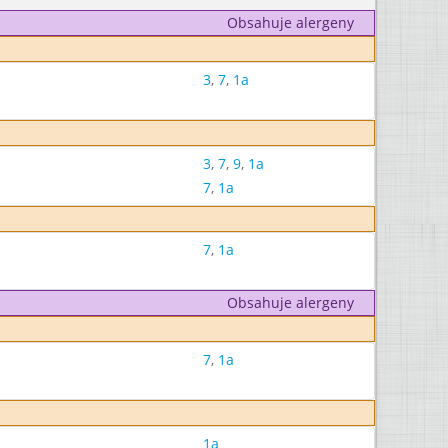
Obsahuje alergeny
3
,
7
,
1a
3
,
7
,
9
,
1a
7
,
1a
7
,
1a
Obsahuje alergeny
7
,
1a
1a