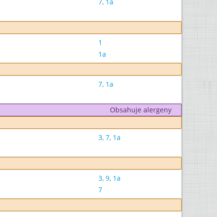
7
,
1a
1
1a
7
,
1a
Obsahuje alergeny
3
,
7
,
1a
3
,
9
,
1a
7