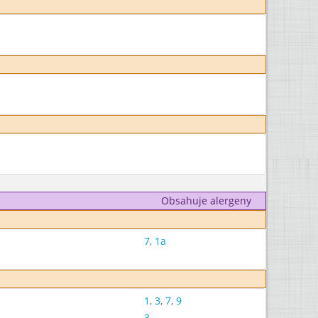
Obsahuje alergeny
7
,
1a
1
,
3
,
7
,
9
3