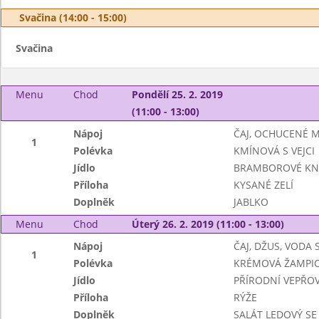
Svačina (14:00 - 15:00)
Svačina
Menu
Chod
Pondělí 25. 2. 2019
(11:00 - 13:00)
Nápoj
ČAJ, OCHUCENÉ 
1
Polévka
KMÍNOVÁ S VEJCI
Jídlo
BRAMBOROVÉ KN
Příloha
KYSANÉ ZELÍ
Doplněk
JABLKO
Menu
Chod
Úterý 26. 2. 2019 (11:00 - 13:00)
Nápoj
ČAJ, DŽUS, VODA
1
Polévka
KRÉMOVÁ ŽAMPI
Jídlo
PŘÍRODNÍ VEPŘOV
Příloha
RÝŽE
Doplněk
SALÁT LEDOVÝ SE