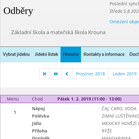
Poslední sync
Odběry
Středa 5.8.202
Omezení obje
Základní škola a mateřská škola Krouna
Vybrat jídelnu
Jídelní lístek
Historie
Kontakty a informace
Doch
Prosinec 2018
Leden 2019
Menu
Chod
Pátek 1. 2. 2019 (11:00 - 13:00)
Nápoj
ČAJ, CARO, VODA
1
Polévka
ZIMNÍ LUŠTĚNIN
Jídlo
MEXICKÝ HOVĚZÍ 
Příloha
RÝŽE
Doplněk
MANDARINKA