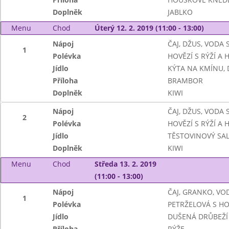
Doplněk
JABLKO
Menu
Chod
Úterý 12. 2. 2019 (11:00 - 13:00)
Nápoj
ČAJ, DŽUS, VODA
1
Polévka
HOVĚZÍ S RÝŽÍ A
Jídlo
KÝTA NA KMÍNU,
Příloha
BRAMBOR
Doplněk
KIWI
Nápoj
ČAJ, DŽUS, VODA
2
Polévka
HOVĚZÍ S RÝŽÍ A
Jídlo
TĚSTOVINOVÝ SA
Doplněk
KIWI
Menu
Chod
Středa 13. 2. 2019
(11:00 - 13:00)
Nápoj
ČAJ, GRANKO, VO
1
Polévka
PETRŽELOVÁ S H
Jídlo
DUŠENÁ DRŮBEŽÍ 
Příloha
RÝŽE