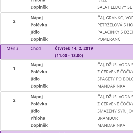
Doplněk
SALÁT LEDOVÝ SE
Nápoj
ČAJ, GRANKO, VO
2
Polévka
PETRŽELOVÁ S H
Jídlo
PALAČINKY S DŽ
Doplněk
POMERANČ
Menu
Chod
Čtvrtek 14. 2. 2019
(11:00 - 13:00)
Nápoj
ČAJ, DŽUS, VODA
1
Polévka
Z ČERVENÉ ČOČK
Jídlo
ŠPAGETY PO BOL
Doplněk
MANDARINKA
Nápoj
ČAJ, DŽUS, VODA
2
Polévka
Z ČERVENÉ ČOČK
Jídlo
SMAŽENÝ SÝR, J
Příloha
BRAMBOR
Doplněk
MANDARINKA