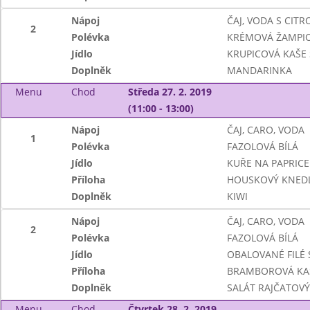
Nápoj
ČAJ, VODA S CIT
2
Polévka
KRÉMOVÁ ŽAMPI
Jídlo
KRUPICOVÁ KAŠE
Doplněk
MANDARINKA
Menu
Chod
Středa 27. 2. 2019
(11:00 - 13:00)
Nápoj
ČAJ, CARO, VODA
1
Polévka
FAZOLOVÁ BÍLÁ
Jídlo
KUŘE NA PAPRICE
Příloha
HOUSKOVÝ KNEDL
Doplněk
KIWI
Nápoj
ČAJ, CARO, VODA
2
Polévka
FAZOLOVÁ BÍLÁ
Jídlo
OBALOVANÉ FILÉ 
Příloha
BRAMBOROVÁ KA
Doplněk
SALÁT RAJČATOVÝ
Menu
Chod
Čtvrtek 28. 2. 2019