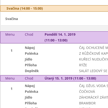
Svačina (14:00 - 15:00)
Svačina
Menu
Chod
Pondělí 14. 1. 2019
(11:00 - 13:00)
Nápoj
ČAJ, OCHUCENÉ 
1
Polévka
Z RŮŽIČKOVÉ KAP
Jídlo
KUŘECÍ NUDLIČKY
Příloha
RÝŽE
Doplněk
SALÁT LEDOVÝ SE
Menu
Chod
Úterý 15. 1. 2019 (11:00 - 13:00)
Nápoj
ČAJ, DŽUS, VODA
1
Polévka
ČOČKOVÁ
Jídlo
ZÁHORÁCKÝ ZÁVI
Příloha
BRAMBOR