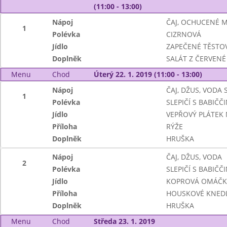
(11:00 - 13:00)
Nápoj
ČAJ, OCHUCENÉ 
1
Polévka
CIZRNOVÁ
Jídlo
ZAPEČENÉ TĚSTO
Doplněk
SALÁT Z ČERVENÉ 
Menu
Chod
Úterý 22. 1. 2019 (11:00 - 13:00)
Nápoj
ČAJ, DŽUS, VODA
1
Polévka
SLEPIČÍ S BABIČ
Jídlo
VEPŘOVÝ PLÁTEK
Příloha
RÝŽE
Doplněk
HRUŠKA
Nápoj
ČAJ, DŽUS, VODA
2
Polévka
SLEPIČÍ S BABIČ
Jídlo
KOPROVÁ OMÁČKA
Příloha
HOUSKOVÉ KNEDL
Doplněk
HRUŠKA
Menu
Chod
Středa 23. 1. 2019