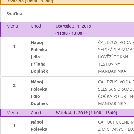
Svačina (14:00 - 15:00)
Svačina
Menu
Chod
Čtvrtek 3. 1. 2019
(11:00 - 13:00)
Nápoj
ČAJ, DŽUS, VODA
1
Polévka
SELSKÁ S BRAM
Jídlo
HOVĚZÍ TOKÁŃ
Příloha
TĚSTOVINY
Doplněk
MANDARINKA
Nápoj
ČAJ, DŽUS, VODA
2
Polévka
SELSKÁ S BRAM
Jídlo
ČOČKA PO ORIEN
Doplněk
MANDARINKA
Menu
Chod
Pátek 4. 1. 2019 (11:00 - 13:00)
Nápoj
ČAJ, OCHUCENÉ 
1
Polévka
Z MÍCHANÝCH LU