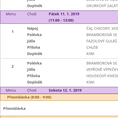
Doplněk
OKURKOVÝ SALÁT
Menu
Chod
Pátek 11. 1. 2019
(11:00 - 13:00)
Nápoj
ČAJ, CHICORY, V
1
Polévka
BRAMBOROVÁ SE
Jídlo
FAZOLOVÝ GULÁŠ
Příloha
CHLÉB
Doplněk
KIWI
Polévka
BRAMBOROVÁ SE
2
Jídlo
VEPŘOVÉ VÝPEČKY,
Příloha
HOUSKOVÝ KNEDL
Doplněk
KIWI
Menu
Chod
Sobota 12. 1. 2019
Přesnídávka (8:00 - 9:00)
Přesnídávka