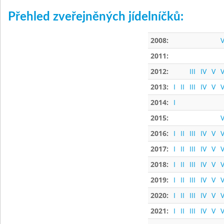
Přehled zveřejněných jídelníčků:
2008:
V
2011:
2012:
III
IV
V
V
2013:
I
II
III
IV
V
V
2014:
I
2015:
V
2016:
I
II
III
IV
V
V
2017:
I
II
III
IV
V
V
2018:
I
II
III
IV
V
V
2019:
I
II
III
IV
V
V
2020:
I
II
III
IV
V
V
2021:
I
II
III
IV
V
V