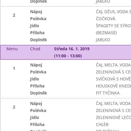
Doplněk
JABLKO
Nápoj
ČAJ, DŽUS, VODA
2
Polévka
ČOČKOVÁ
Jídlo
ŠPAGETY SE SÝ
Příloha
(BEZMASÉ)
Doplněk
JABLKO
Menu
Chod
Středa 16. 1. 2019
(11:00 - 13:00)
Nápoj
ČAJ, MELTA, VODA
1
Polévka
ZELENINOVÁ S C
Jídlo
SVÍČKOVÁ S HOV
Příloha
HOUSKOVÉ KNEDL
Doplněk
FIT TYČINKA
Nápoj
ČAJ, MELTA, VODA
2
Polévka
ZELENINOVÁ S C
Jídlo
ZELENINOVÉ LEČO
Příloha
CHLÉB