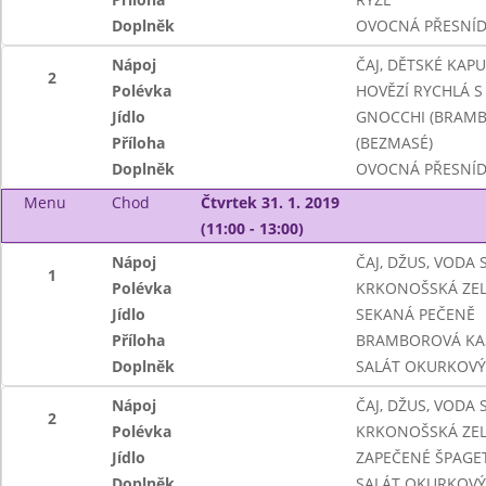
Doplněk
OVOCNÁ PŘESNÍ
Nápoj
ČAJ, DĚTSKÉ KAP
2
Polévka
HOVĚZÍ RYCHLÁ S 
Jídlo
GNOCCHI (BRAM
Příloha
(BEZMASÉ)
Doplněk
OVOCNÁ PŘESNÍ
Menu
Chod
Čtvrtek 31. 1. 2019
(11:00 - 13:00)
Nápoj
ČAJ, DŽUS, VODA
1
Polévka
KRKONOŠSKÁ ZE
Jídlo
SEKANÁ PEČENĚ
Příloha
BRAMBOROVÁ KA
Doplněk
SALÁT OKURKOVÝ
Nápoj
ČAJ, DŽUS, VODA
2
Polévka
KRKONOŠSKÁ ZE
Jídlo
ZAPEČENÉ ŠPAGE
Doplněk
SALÁT OKURKOVÝ