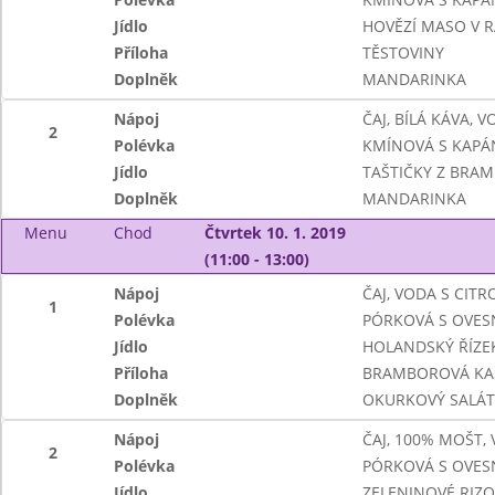
Jídlo
HOVĚZÍ MASO V 
Příloha
TĚSTOVINY
Doplněk
MANDARINKA
Nápoj
ČAJ, BÍLÁ KÁVA, 
2
Polévka
KMÍNOVÁ S KAPÁ
Jídlo
TAŠTIČKY Z BRA
Doplněk
MANDARINKA
Menu
Chod
Čtvrtek 10. 1. 2019
(11:00 - 13:00)
Nápoj
ČAJ, VODA S CIT
1
Polévka
PÓRKOVÁ S OVES
Jídlo
HOLANDSKÝ ŘÍZE
Příloha
BRAMBOROVÁ KA
Doplněk
OKURKOVÝ SALÁT
Nápoj
ČAJ, 100% MOŠT,
2
Polévka
PÓRKOVÁ S OVES
Jídlo
ZELENINOVÉ RIZO