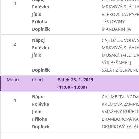
1
Polévka
MRKVOVÁ S JÁHL
Jídlo
VEPŘOVÉ NA PAPR
Příloha
TĚSTOVINY
Doplněk
MANDARINKA
Nápoj
ČAJ, DŽUS, VODA
2
Polévka
MRKVOVÁ S JÁHL
Jídlo
MUSAKA (MLETÉ M
SÝR,BEŠAMEL)
Doplněk
SALÁT Z ČERVENÉ
Menu
Chod
Pátek 25. 1. 2019
(11:00 - 13:00)
Nápoj
ČAJ, MELTA, VOD
1
Polévka
KRÉMOVÁ ŽAMPI
Jídlo
SMAŽENÝ KUŘECÍ 
Příloha
BRAMBOROVÁ KA
Doplněk
OKURKOVÝ SALÁT