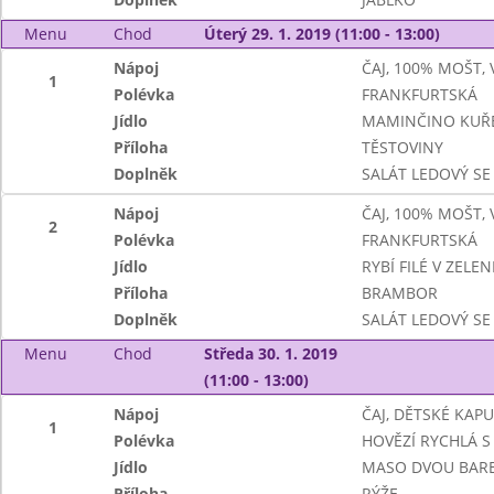
Menu
Chod
Úterý 29. 1. 2019 (11:00 - 13:00)
Nápoj
ČAJ, 100% MOŠT,
1
Polévka
FRANKFURTSKÁ
Jídlo
MAMINČINO KUŘ
Příloha
TĚSTOVINY
Doplněk
SALÁT LEDOVÝ SE
Nápoj
ČAJ, 100% MOŠT,
2
Polévka
FRANKFURTSKÁ
Jídlo
RYBÍ FILÉ V ZEL
Příloha
BRAMBOR
Doplněk
SALÁT LEDOVÝ SE
Menu
Chod
Středa 30. 1. 2019
(11:00 - 13:00)
Nápoj
ČAJ, DĚTSKÉ KAP
1
Polévka
HOVĚZÍ RYCHLÁ S 
Jídlo
MASO DVOU BAR
Příloha
RÝŽE