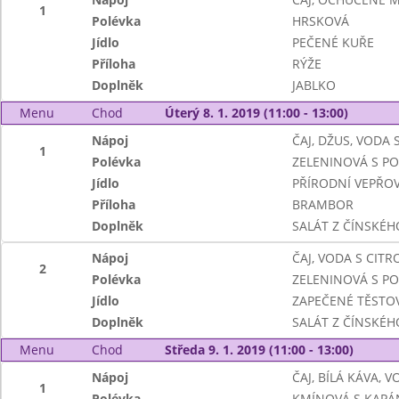
1
Polévka
HRSKOVÁ
Jídlo
PEČENÉ KUŘE
Příloha
RÝŽE
Doplněk
JABLKO
Menu
Chod
Úterý 8. 1. 2019 (11:00 - 13:00)
Nápoj
ČAJ, DŽUS, VODA
1
Polévka
ZELENINOVÁ S P
Jídlo
PŘÍRODNÍ VEPŘOV
Příloha
BRAMBOR
Doplněk
SALÁT Z ČÍNSKÉHO
Nápoj
ČAJ, VODA S CIT
2
Polévka
ZELENINOVÁ S P
Jídlo
ZAPEČENÉ TĚSTO
Doplněk
SALÁT Z ČÍNSKÉHO
Menu
Chod
Středa 9. 1. 2019 (11:00 - 13:00)
Nápoj
ČAJ, BÍLÁ KÁVA, 
1
Polévka
KMÍNOVÁ S KAPÁ