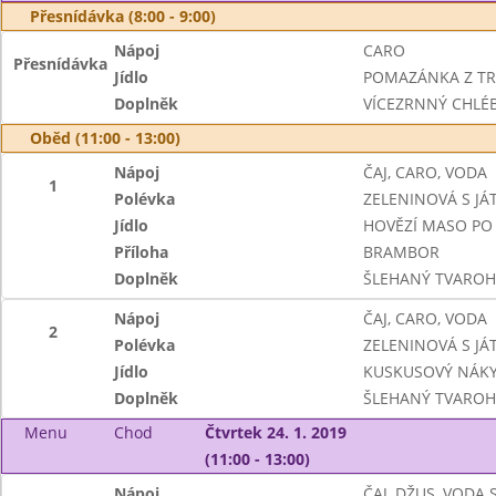
Přesnídávka (8:00 - 9:00)
Nápoj
CARO
Přesnídávka
Jídlo
POMAZÁNKA Z TR
Doplněk
VÍCEZRNNÝ CHLÉ
Oběd (11:00 - 13:00)
Nápoj
ČAJ, CARO, VODA
1
Polévka
ZELENINOVÁ S JÁ
Jídlo
HOVĚZÍ MASO PO
Příloha
BRAMBOR
Doplněk
ŠLEHANÝ TVAROH
Nápoj
ČAJ, CARO, VODA
2
Polévka
ZELENINOVÁ S JÁ
Jídlo
KUSKUSOVÝ NÁKY
Doplněk
ŠLEHANÝ TVAROH
Menu
Chod
Čtvrtek 24. 1. 2019
(11:00 - 13:00)
Nápoj
ČAJ, DŽUS, VODA