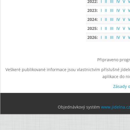
2022:
I
II
III
IV
V
V
2023:
I
II
III
IV
V
V
2024:
I
II
III
IV
V
V
2025:
I
II
III
IV
V
V
2026:
I
II
III
IV
V
V
Připraveno progr
Veškeré publikované informace jsou vlastnictvím příslušné jídel
aplikace do n
Zásady 
Objednávkový systém
www.jidelna.c