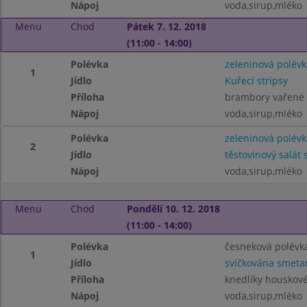
Nápoj
voda,sirup,mléko
Menu
Chod
Pátek 7. 12. 2018
(11:00 - 14:00)
Polévka
zeleninová polévk
1
Jídlo
Kuřecí stripsy
Příloha
brambory vařené
Nápoj
voda,sirup,mléko
Polévka
zeleninová polévk
2
Jídlo
těstovinový salát
Nápoj
voda,sirup,mléko
Menu
Chod
Pondělí 10. 12. 2018
(11:00 - 14:00)
Polévka
česneková polévk
1
Jídlo
svíčkována smeta
Příloha
knedlíky houskov
Nápoj
voda,sirup,mléko