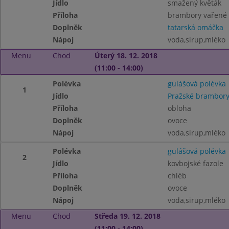
Jídlo
smažený květák
Příloha
brambory vařené
Doplněk
tatarská omáčka
Nápoj
voda,sirup,mléko
Menu
Chod
Úterý 18. 12. 2018
(11:00 - 14:00)
Polévka
gulášová polévka
1
Jídlo
Pražské brambor
Příloha
obloha
Doplněk
ovoce
Nápoj
voda,sirup,mléko
Polévka
gulášová polévka
2
Jídlo
kovbojské fazole
Příloha
chléb
Doplněk
ovoce
Nápoj
voda,sirup,mléko
Menu
Chod
Středa 19. 12. 2018
(11:00 - 14:00)