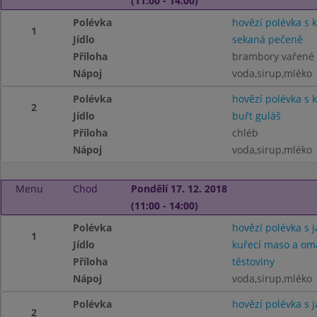
(11:00 - 14:00)
Polévka
hovězí polévka s
1
Jídlo
sekaná pečeně
Příloha
brambory vařené
Nápoj
voda,sirup,mléko
Polévka
hovězí polévka s
2
Jídlo
buřt guláš
Příloha
chléb
Nápoj
voda,sirup,mléko
Menu
Chod
Pondělí 17. 12. 2018
(11:00 - 14:00)
Polévka
hovězí polévka s j
1
Jídlo
kuřecí maso a om
Příloha
těstoviny
Nápoj
voda,sirup,mléko
Polévka
hovězí polévka s j
2