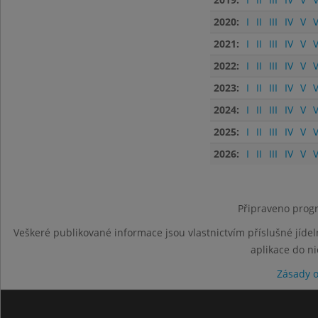
2020:
I
II
III
IV
V
V
2021:
I
II
III
IV
V
V
2022:
I
II
III
IV
V
V
2023:
I
II
III
IV
V
V
2024:
I
II
III
IV
V
V
2025:
I
II
III
IV
V
V
2026:
I
II
III
IV
V
V
Připraveno progr
Veškeré publikované informace jsou vlastnictvím příslušné jídel
aplikace do n
Zásady 