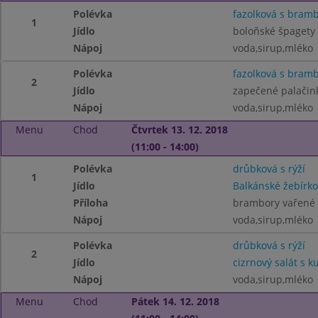
Polévka
fazolková s bram
1
Jídlo
boloňské špagety
Nápoj
voda,sirup,mléko
Polévka
fazolková s bram
2
Jídlo
zapečené palačin
Nápoj
voda,sirup,mléko
Menu
Chod
Čtvrtek 13. 12. 2018
(11:00 - 14:00)
Polévka
drůbková s rýží
1
Jídlo
Balkánské žebírko
Příloha
brambory vařené
Nápoj
voda,sirup,mléko
Polévka
drůbková s rýží
2
Jídlo
cizrnový salát s
Nápoj
voda,sirup,mléko
Menu
Chod
Pátek 14. 12. 2018