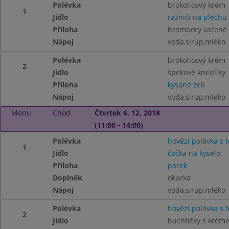
Polévka
brokolicový krém
1
Jídlo
ražniči na plechu
Příloha
brambory vařené
Nápoj
voda,sirup,mléko
Polévka
brokolicový krém
2
Jídlo
špekové knedlíky
Příloha
kysané zelí
Nápoj
voda,sirup,mléko
Menu
Chod
Čtvrtek 6. 12. 2018
(11:00 - 14:00)
Polévka
hovězí polévka s 
1
Jídlo
čočka na kyselo
Příloha
párek
Doplněk
okurka
Nápoj
voda,sirup,mléko
Polévka
hovězí polévka s 
2
Jídlo
buchtičky s krém