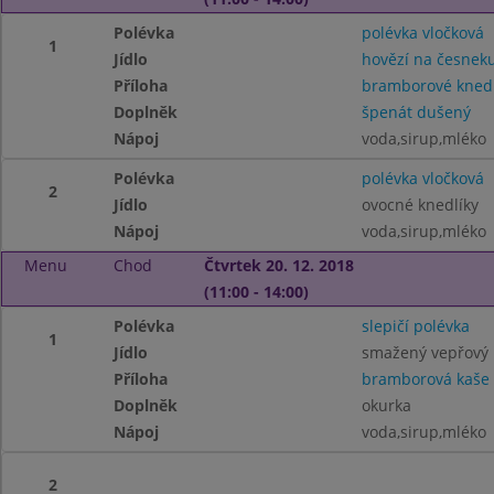
Polévka
polévka vločková
1
Jídlo
hovězí na česnek
Příloha
bramborové knedl
Doplněk
špenát dušený
Nápoj
voda,sirup,mléko
Polévka
polévka vločková
2
Jídlo
ovocné knedlíky
Nápoj
voda,sirup,mléko
Menu
Chod
Čtvrtek 20. 12. 2018
(11:00 - 14:00)
Polévka
slepičí polévka
1
Jídlo
smažený vepřový 
Příloha
bramborová kaše
Doplněk
okurka
Nápoj
voda,sirup,mléko
2