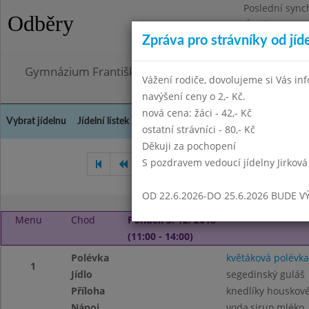
Poslední sync
Odběry
Úterý 21.7.202
Zpráva pro strávníky od jíd
Omezení obje
Gymnázium Františka Palackého, Neratovice, Masar
Vážení rodiče, dovolujeme si Vás in
navýšení ceny o 2,- Kč.
nová cena: žáci - 42,- Kč
Vybrat jídelnu
Jídelní lístek
Historie
Kontakty a informace
Doch
ostatní strávníci - 80,- Kč
Děkuji za pochopení
S pozdravem vedoucí jídelny Jirková
Říjen 2018
Listopad 2018
OD 22.6.2026-DO 25.6.2026 BUDE V
Menu
Chod
Pondělí 3. 12. 2018
(11:00 - 14:00)
Polévka
květáková polévka
1
Jídlo
segedinský guláš
Příloha
knedlíky houskov
Nápoj
voda,sirup,mléko