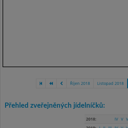
Říjen 2018
Listopad 2018
Přehled zveřejněných jídelníčků:
2018:
IV
V
V
2019:
I
II
III
IV
V
V