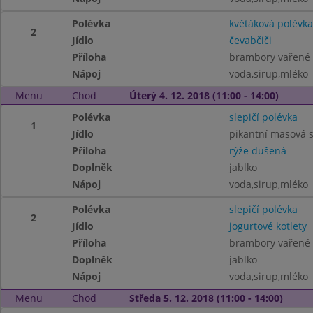
Polévka
květáková polévka
2
Jídlo
čevabčiči
Příloha
brambory vařené
Nápoj
voda,sirup,mléko
Menu
Chod
Úterý 4. 12. 2018 (11:00 - 14:00)
Polévka
slepičí polévka
1
Jídlo
pikantní masová 
Příloha
rýže dušená
Doplněk
jablko
Nápoj
voda,sirup,mléko
Polévka
slepičí polévka
2
Jídlo
jogurtové kotlety
Příloha
brambory vařené
Doplněk
jablko
Nápoj
voda,sirup,mléko
Menu
Chod
Středa 5. 12. 2018 (11:00 - 14:00)