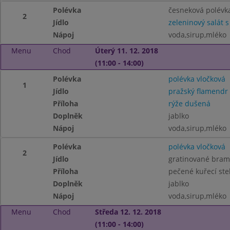
Polévka
česneková polévk
2
Jídlo
zeleninový salát
Nápoj
voda,sirup,mléko
Menu
Chod
Úterý 11. 12. 2018
(11:00 - 14:00)
Polévka
polévka vločková
1
Jídlo
pražský flamendr
Příloha
rýže dušená
Doplněk
jablko
Nápoj
voda,sirup,mléko
Polévka
polévka vločková
2
Jídlo
gratinované bram
Příloha
pečené kuřecí st
Doplněk
jablko
Nápoj
voda,sirup,mléko
Menu
Chod
Středa 12. 12. 2018
(11:00 - 14:00)