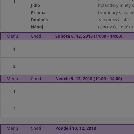
1
Jídlo
holandský mletý s
Příloha
brambory s másl
Doplněk
zeleninový salát
Nápoj
ovocný čaj, mléko
Menu
Chod
Sobota 8. 12. 2018 (11:00 - 14:00)
1
2
Menu
Chod
Neděle 9. 12. 2018 (11:00 - 14:00)
1
2
Menu
Chod
Pondělí 10. 12. 2018