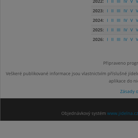
2022:
I
II
III
IV
V
V
2023:
I
II
III
IV
V
V
2024:
I
II
III
IV
V
V
2025:
I
II
III
IV
V
V
2026:
I
II
III
IV
V
V
Připraveno progr
Veškeré publikované informace jsou vlastnictvím příslušné jídel
aplikace do n
Zásady 
Objednávkový systém
www.jidelna.c