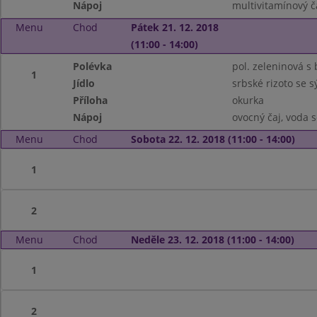
Nápoj
multivitamínový ča
Menu
Chod
Pátek 21. 12. 2018
(11:00 - 14:00)
Polévka
pol. zeleninová 
1
Jídlo
srbské rizoto se 
Příloha
okurka
Nápoj
ovocný čaj, voda 
Menu
Chod
Sobota 22. 12. 2018 (11:00 - 14:00)
1
2
Menu
Chod
Neděle 23. 12. 2018 (11:00 - 14:00)
1
2