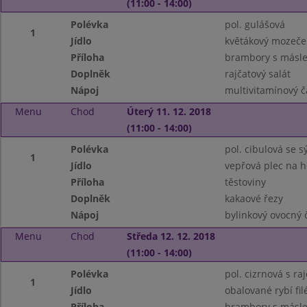
(11:00 - 14:00)
Polévka
pol. gulášová
1
Jídlo
květákový mozeče
Příloha
brambory s másle
Doplněk
rajčatový salát
Nápoj
multivitamínový č
Menu
Chod
Úterý 11. 12. 2018
(11:00 - 14:00)
Polévka
pol. cibulová se 
1
Jídlo
vepřová plec na 
Příloha
těstoviny
Doplněk
kakaové řezy
Nápoj
bylinkový ovocný č
Menu
Chod
Středa 12. 12. 2018
(11:00 - 14:00)
Polévka
pol. cizrnová s r
1
Jídlo
obalované rybí fil
Příloha
brambory s másl