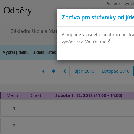
Poslední sync
Odběry
Pondělí 27.7.2
Zpráva pro strávníky od jíd
Omezení obje
Základní škola a Mateřská škola, Praha 4, Ohradní 49
V případě včasného neuhrazení str
vydán - viz. Vnitřní řád ŠJ.
Vybrat jídelnu
Jídelní lístek
Historie
Kontakty a informace
Doch
Říjen 2018
Listopad 2018
Menu
Chod
Sobota 1. 12. 2018 (11:00 - 14:00)
1
2