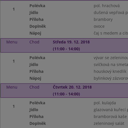
Polévka
pol. hrachová
1
Jídlo
dušená vepřová pl
Příloha
brambory
Doplněk
ovoce
Nápoj
čaj s medem a ci
Menu
Chod
Středa 19. 12. 2018
(11:00 - 14:00)
Polévka
vývar se zelenino
1
Jídlo
svíčková na smet
Příloha
houskový knedlík
Nápoj
bylinkový zázvoro
Menu
Chod
Čtvrtek 20. 12. 2018
(11:00 - 14:00)
Polévka
pol. kulajda
1
Jídlo
glazovaná kuřecí 
Příloha
bramborová kaše
Doplněk
zeleninový salát