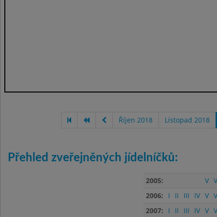
Říjen 2018
Listopad 2018
Přehled zveřejněných jídelníčků:
2005:
V
V
2006:
I
II
III
IV
V
V
2007:
I
II
III
IV
V
V