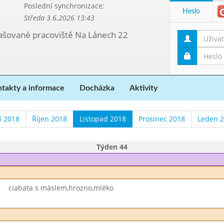
Poslední synchronizace:
Heslo
Středa 3.6.2026 13:43
etašované pracoviště Na Lánech 22
takty a informace
Docházka
Aktivity
í 2018
Říjen 2018
Listopad 2018
Prosinec 2018
Leden 
Týden 44
ciabata s máslem,hrozno,mléko