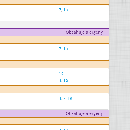
7
,
1a
Obsahuje alergeny
7
,
1a
1a
4
,
1a
4
,
7
,
1a
Obsahuje alergeny
7
,
1a