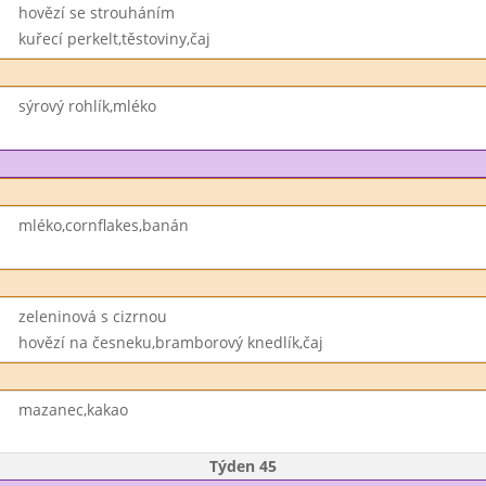
hovězí se strouháním
kuřecí perkelt,těstoviny,čaj
sýrový rohlík,mléko
mléko,cornflakes,banán
zeleninová s cizrnou
hovězí na česneku,bramborový knedlík,čaj
mazanec,kakao
Týden 45