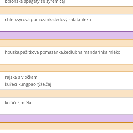
boloňské špagety se sýrem,čaj
chléb,sýrová pomazánka,ledový salát,mléko
houska,pažitková pomazánka,kedlubna,mandarinka,mléko
rajská s vločkami
kuřecí kungpao,rýže,čaj
koláček,mléko