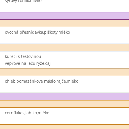
sýrový rohlík,mléko
ovocná přesnídávka,piškoty,mléko
kuřecí s těstovinou
vepřové na leču,rýže,čaj
chléb,pomazánkové máslo,rajče,mléko
cornflakes,jablko,mléko