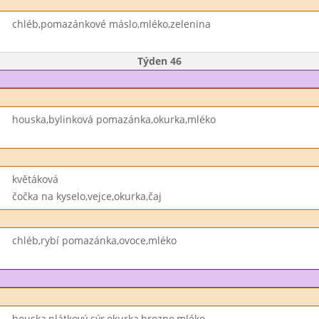
chléb,pomazánkové máslo,mléko,zelenina
Týden 46
houska,bylinková pomazánka,okurka,mléko
květáková
čočka na kyselo,vejce,okurka,čaj
chléb,rybí pomazánka,ovoce,mléko
houska,plátkový sýr,okurka,hrozno,mléko