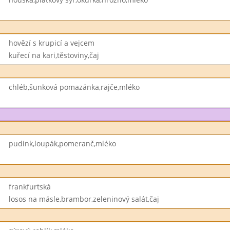
hovězí s krupicí a vejcem
kuřecí na kari,těstoviny,čaj
chléb,šunková pomazánka,rajče,mléko
pudink,loupák,pomeranč,mléko
frankfurtská
losos na másle,brambor,zeleninový salát,čaj