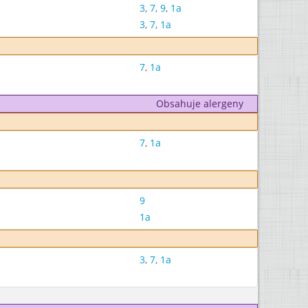
3
,
7
,
9
,
1a
3
,
7
,
1a
7
,
1a
Obsahuje alergeny
7
,
1a
9
1a
3
,
7
,
1a