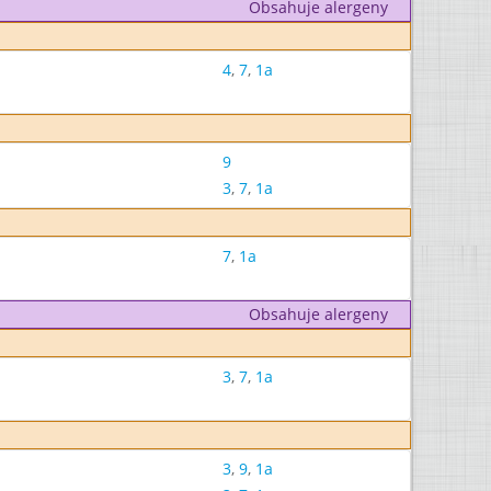
Obsahuje alergeny
4
,
7
,
1a
9
3
,
7
,
1a
7
,
1a
Obsahuje alergeny
3
,
7
,
1a
3
,
9
,
1a