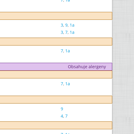
3
,
9
,
1a
3
,
7
,
1a
7
,
1a
Obsahuje alergeny
7
,
1a
9
4
,
7