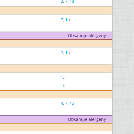
3
,
7
,
1a
7
,
1a
Obsahuje alergeny
7
,
1a
1a
1a
3
,
7
,
1a
Obsahuje alergeny