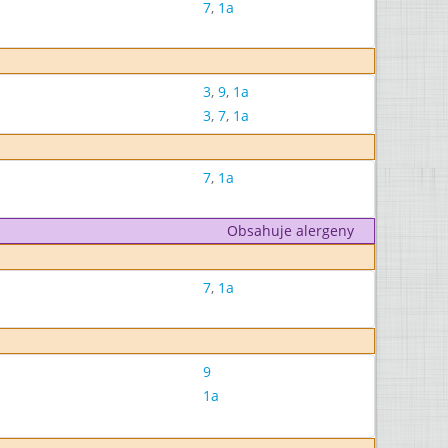
7
,
1a
3
,
9
,
1a
3
,
7
,
1a
7
,
1a
Obsahuje alergeny
7
,
1a
9
1a