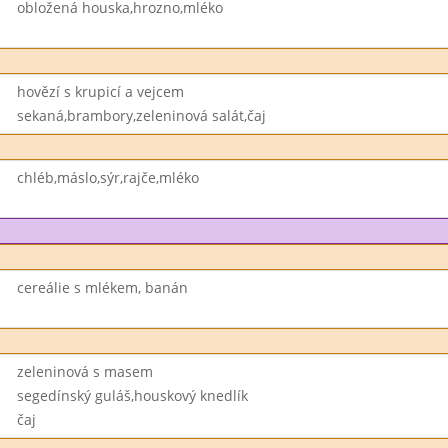
obložená houska,hrozno,mléko
hovězí s krupicí a vejcem
sekaná,brambory,zeleninová salát,čaj
chléb,máslo,sýr,rajče,mléko
cereálie s mlékem, banán
zeleninová s masem
segedínský guláš,houskový knedlík
čaj