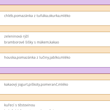
chléb,pomazánka z tuňáka,okurka,mléko
zeleninová rýží
bramborové šišky s mákem,kakao
houska,pomazánka z lučiny,jablko,mléko
kakaový jogurt,piškoty,pomeranč,mléko
kuřecí s těstovinou