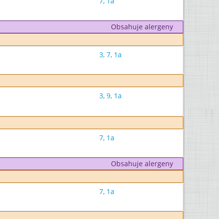
7
,
1a
Obsahuje alergeny
3
,
7
,
1a
3
,
9
,
1a
7
,
1a
Obsahuje alergeny
7
,
1a