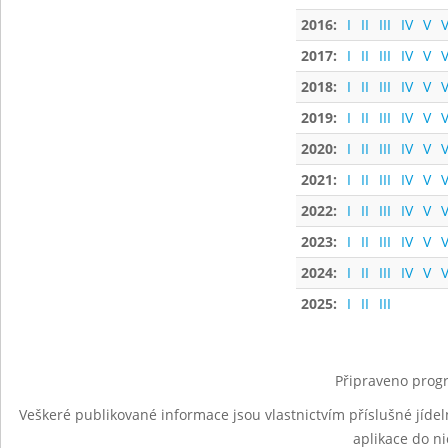
2016:
I
II
III
IV
V
V
2017:
I
II
III
IV
V
V
2018:
I
II
III
IV
V
V
2019:
I
II
III
IV
V
V
2020:
I
II
III
IV
V
V
2021:
I
II
III
IV
V
V
2022:
I
II
III
IV
V
V
2023:
I
II
III
IV
V
V
2024:
I
II
III
IV
V
V
2025:
I
II
III
Připraveno progr
Veškeré publikované informace jsou vlastnictvím příslušné jídel
aplikace do n