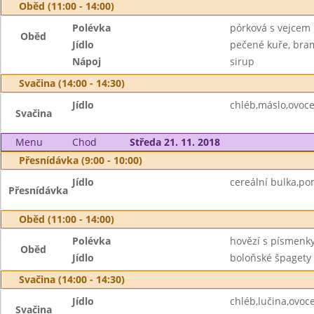
Oběd (11:00 - 14:00)
Polévka
pórková s vejcem
Oběd
Jídlo
pečené kuře, bra
Nápoj
sirup
Svačina (14:00 - 14:30)
Jídlo
chléb,máslo,ovoc
Svačina
Menu
Chod
Středa 21. 11. 2018
Přesnídávka (9:00 - 10:00)
Jídlo
cereální bulka,po
Přesnídávka
Oběd (11:00 - 14:00)
Polévka
hovězí s písmenk
Oběd
Jídlo
boloňské špagety 
Svačina (14:00 - 14:30)
Jídlo
chléb,lučina,ovoc
Svačina