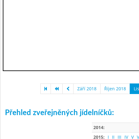
Září 2018
Říjen 2018
Li
Přehled zveřejněných jídelníčků:
2014:
2015:
I
II
III
IV
V
V