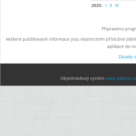
2025:
I
II
III
Připraveno progr
Veškeré publikované informace jsou vlastnictvím příslušné jídel
aplikace do n
Zásady 
Objednávkový systém
www.jidelna.c