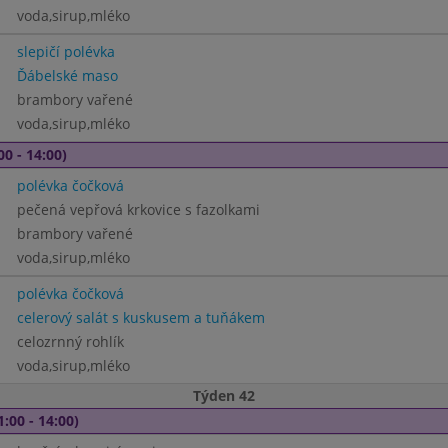
voda,sirup,mléko
slepičí polévka
Ďábelské maso
brambory vařené
voda,sirup,mléko
00 - 14:00)
polévka čočková
pečená vepřová krkovice s fazolkami
brambory vařené
voda,sirup,mléko
polévka čočková
celerový salát s kuskusem a tuňákem
celozrnný rohlík
voda,sirup,mléko
Týden 42
1:00 - 14:00)