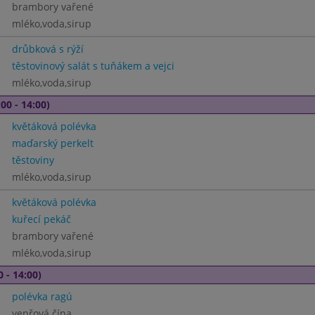
brambory vařené
mléko,voda,sirup
drůbková s rýží
těstovinový salát s tuňákem a vejci
mléko,voda,sirup
00 - 14:00)
květáková polévka
maďarský perkelt
těstoviny
mléko,voda,sirup
květáková polévka
kuřecí pekáč
brambory vařené
mléko,voda,sirup
0 - 14:00)
polévka ragú
vepřová čína