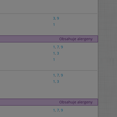
3
,
9
1
Obsahuje alergeny
1
,
7
,
9
1
,
3
1
1
,
7
,
9
1
,
3
Obsahuje alergeny
1
,
7
,
9