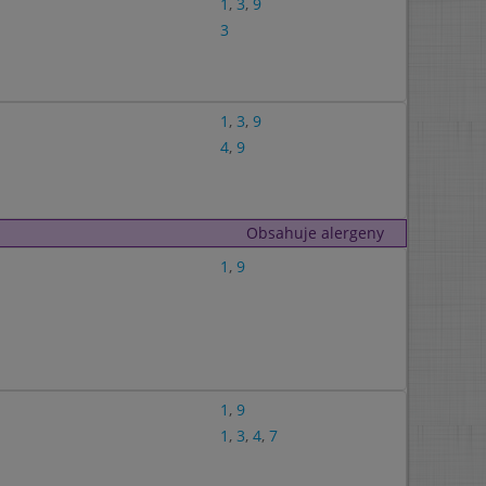
1
,
3
,
9
3
1
,
3
,
9
4
,
9
Obsahuje alergeny
1
,
9
1
,
9
1
,
3
,
4
,
7