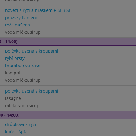
hovězí s rýží a hráškem RISI BISI
pražský flamendr
rýže dušená
voda,mléko, sirup
 - 14:00)
polévka uzená s kroupami
rybí prsty
bramborová kaše
kompot
voda,mléko, sirup
polévka uzená s kroupami
lasagne
mléko,voda,sirup
0 - 14:00)
drůbková s rýží
kuřecí špíz