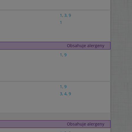
1
,
3
,
9
1
Obsahuje alergeny
1
,
9
1
,
9
3
,
4
,
9
Obsahuje alergeny