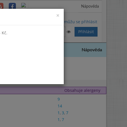
Nápověda
Close
×
Nemůžu se přihlásit
 Kč.
Nápověda
2018
Obsahuje alergeny
9
14
1
,
3
,
7
1
,
7