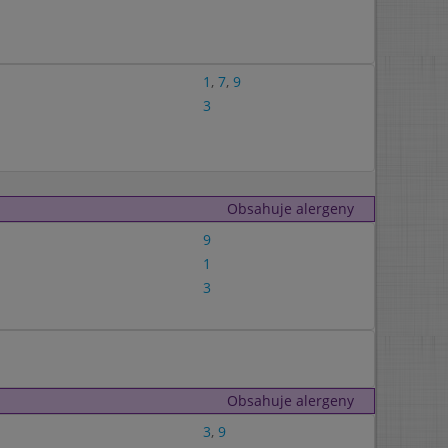
1
,
7
,
9
3
Obsahuje alergeny
9
1
3
Obsahuje alergeny
3
,
9