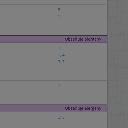
9
1
Obsahuje alergeny
1
1
,
4
3
,
7
1
Obsahuje alergeny
3
,
9