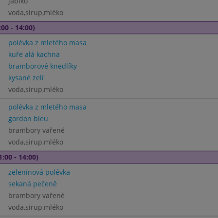
jablko
voda,sirup,mléko
00 - 14:00)
polévka z mletého masa
kuře alá kachna
bramborové knedlíky
kysané zelí
voda,sirup,mléko
polévka z mletého masa
gordon bleu
brambory vařené
voda,sirup,mléko
1:00 - 14:00)
zeleninová polévka
sekaná pečeně
brambory vařené
voda,sirup,mléko