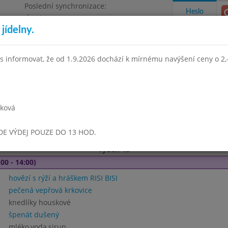
Poslední synchronizace:
Heslo
Úterý 21.7.2026 8:55
jídelny.
Omezení objednávek
e, Masarykova 450
s informovat, že od 1.9.2026 dochází k mírnému navýšení ceny o 2,-
takty a informace
Docházka
Aktivity
rková
en 2018
Září 2018
Říjen 2018
Listopad 2018
Prosinec 
UDE VÝDEJ POUZE DO 13 HOD.
Týden 40
00 - 14:00)
hovězí s rýží a hráškem RISI BISI
pečená vepřová krkovice
knedlíky houskové
špenát dušený
mléko,voda,sirup