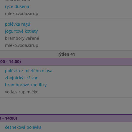
rýže dušená
mléko,voda,sirup
polévka ragú
jogurtové kotlety
brambory vařené
mléko,voda,sirup
Týden 41
00 - 14:00)
polévka z mletého masa
zbojnický skřivan
bramborové knedlíky
voda,sirup,mléko
 - 14:00)
česneková polévka