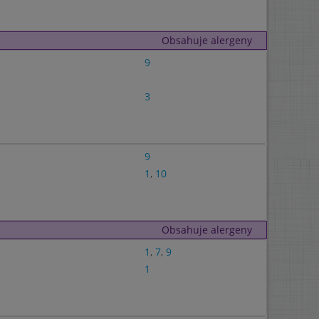
Obsahuje alergeny
9
3
9
1
,
10
Obsahuje alergeny
1
,
7
,
9
1