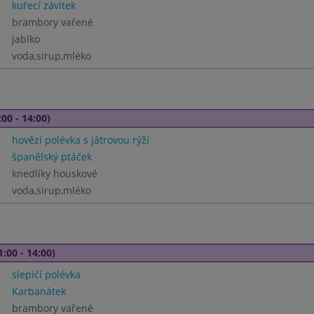
kuřecí závitek
brambory vařené
jablko
voda,sirup,mléko
00 - 14:00)
hovězí polévka s játrovou rýží
španělský ptáček
knedlíky houskové
voda,sirup,mléko
1:00 - 14:00)
slepičí polévka
Karbanátek
brambory vařené