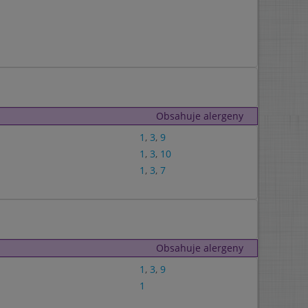
Obsahuje alergeny
1
,
3
,
9
1
,
3
,
10
1
,
3
,
7
Obsahuje alergeny
1
,
3
,
9
1