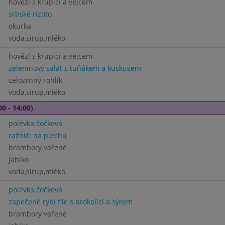
hovězí s krupicí a vejcem
srbské rizoto
okurka
voda,sirup,mléko
hovězí s krupicí a vejcem
zeleninový salát s tuňákem a kuskusem
celozrnný rohlík
voda,sirup,mléko
00 - 14:00)
polévka čočková
ražniči na plechu
brambory vařené
jablko
voda,sirup,mléko
polévka čočková
zapečené rybí file s brokolicí a sýrem
brambory vařené